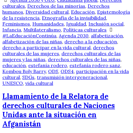
culturales
,
Derechos de las minorías
,
Derechos
humanos
,
Diversidad cultural
,
Educación
,
Epistemología
de la resistencia
,
Etnografía de la invisibilidad
,
Feminismos
,
Humanidades
,
Igualdad
,
Inclusión social
,
Infancia
,
Multilateralismo
,
Políticas culturales
#LaEducaciónContinúa
,
Agenda 2030
,
alfabetización
,
alfabetización de las niñas
,
derecho a la educación
,
derecho a participar en la vida cultural
,
derechos
culturales de las mujeres
,
derechos culturales de las
mujeres y las niñas
,
derechos culturales de las niñas
,
educación
,
estefanía rodero
,
estefanía rodero sanz
,
Kombou Boly Barry
,
ODS
,
ODS4
,
participación en la vida
cultural
,
SDGs
,
transmisión intergeneracional
,
UNESCO
,
vida cultural
Llamamiento de la Relatora de
derechos culturales de Naciones
Unidas ante la situación en
Afganistán