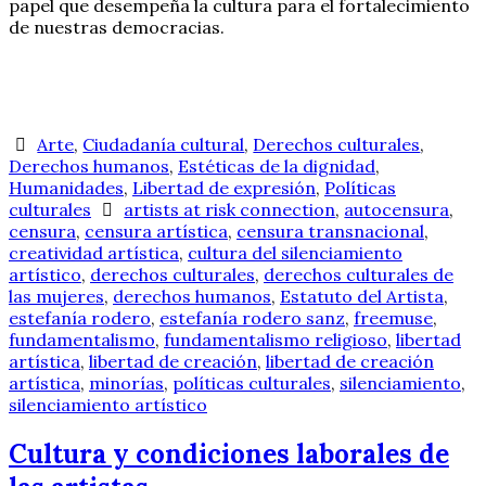
papel que desempeña la cultura para el fortalecimiento
de nuestras democracias.
Arte
,
Ciudadanía cultural
,
Derechos culturales
,
Derechos humanos
,
Estéticas de la dignidad
,
Humanidades
,
Libertad de expresión
,
Políticas
culturales
artists at risk connection
,
autocensura
,
censura
,
censura artística
,
censura transnacional
,
creatividad artística
,
cultura del silenciamiento
artístico
,
derechos culturales
,
derechos culturales de
las mujeres
,
derechos humanos
,
Estatuto del Artista
,
estefanía rodero
,
estefanía rodero sanz
,
freemuse
,
fundamentalismo
,
fundamentalismo religioso
,
libertad
artística
,
libertad de creación
,
libertad de creación
artística
,
minorías
,
políticas culturales
,
silenciamiento
,
silenciamiento artístico
Cultura y condiciones laborales de