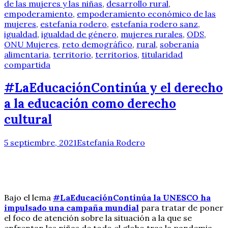
de las mujeres y las niñas
,
desarrollo rural
,
empoderamiento
,
empoderamiento económico de las
mujeres
,
estefanía rodero
,
estefanía rodero sanz
,
igualdad
,
igualdad de género
,
mujeres rurales
,
ODS
,
ONU Mujeres
,
reto demográfico
,
rural
,
soberanía
alimentaria
,
territorio
,
territorios
,
titularidad
compartida
#LaEducaciónContinúa y el derecho
a la educación como derecho
cultural
5 septiembre, 2021
Estefanía Rodero
Bajo el lema
#LaEducaciónContinúa la UNESCO ha
impulsado una campaña mundial
para tratar de poner
el foco de atención sobre la situación a la que se
enfrentan las niñas de todo el globo tras la pandemia.