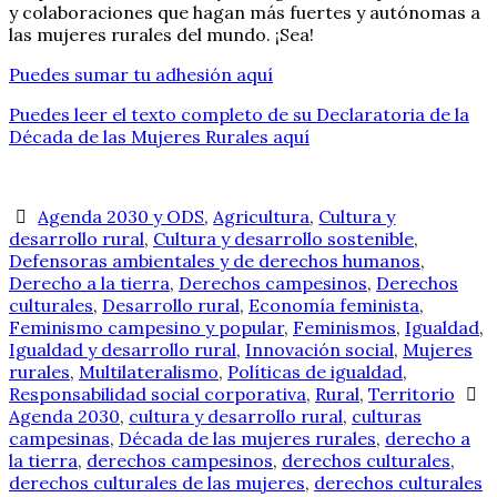
y colaboraciones que hagan más fuertes y autónomas a
las mujeres rurales del mundo. ¡Sea!
Puedes sumar tu adhesión aquí
Puedes leer el texto completo de su Declaratoria de la
Década de las Mujeres Rurales aquí
Agenda 2030 y ODS
,
Agricultura
,
Cultura y
desarrollo rural
,
Cultura y desarrollo sostenible
,
Defensoras ambientales y de derechos humanos
,
Derecho a la tierra
,
Derechos campesinos
,
Derechos
culturales
,
Desarrollo rural
,
Economía feminista
,
Feminismo campesino y popular
,
Feminismos
,
Igualdad
,
Igualdad y desarrollo rural
,
Innovación social
,
Mujeres
rurales
,
Multilateralismo
,
Políticas de igualdad
,
Responsabilidad social corporativa
,
Rural
,
Territorio
Agenda 2030
,
cultura y desarrollo rural
,
culturas
campesinas
,
Década de las mujeres rurales
,
derecho a
la tierra
,
derechos campesinos
,
derechos culturales
,
derechos culturales de las mujeres
,
derechos culturales