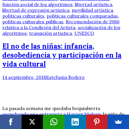
función social de los algoritmos
,
libertad artística
,
libertad de expresión artística
,
movilidad artística
,
políticas culturales
,
políticas culturales comparadas
,
políticas culturales públicas
,
Recomendación de 1980
relativa a la Condición del Artista
,
socialización de los
algoritmos
,
transición artística
,
UNESCO
El no de las niñas: infancia,
desobediencia y participación en la
vida cultural
14 septiembre, 2018
Estefanía Rodero
La pasada semana me quedaba boquiabierta
escuchando una entrevista a Harper Nielsen
, la niña de
9 años que con su acto de desobediencia a la hora de
cantar el himno en el colegio, ha forzado de nuevo el