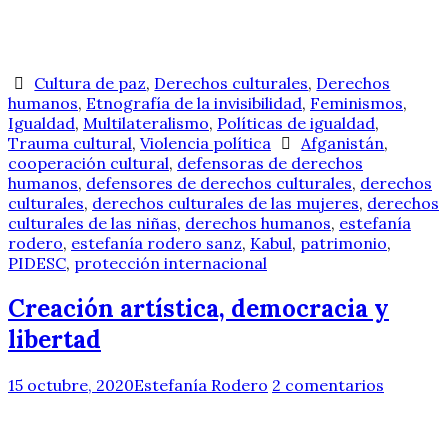
Cultura de paz
,
Derechos culturales
,
Derechos
humanos
,
Etnografía de la invisibilidad
,
Feminismos
,
Igualdad
,
Multilateralismo
,
Políticas de igualdad
,
Trauma cultural
,
Violencia política
Afganistán
,
cooperación cultural
,
defensoras de derechos
humanos
,
defensores de derechos culturales
,
derechos
culturales
,
derechos culturales de las mujeres
,
derechos
culturales de las niñas
,
derechos humanos
,
estefanía
rodero
,
estefanía rodero sanz
,
Kabul
,
patrimonio
,
PIDESC
,
protección internacional
Creación artística, democracia y
libertad
15 octubre, 2020
Estefanía Rodero
2 comentarios