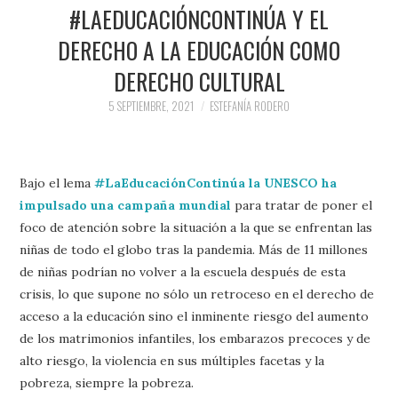
PRENSA Y
#LAEDUCACIÓNCONTINÚA Y EL
DERECHO A LA EDUCACIÓN COMO
COLABORACIONES)
DERECHO CULTURAL
QUIÉN ES
5 SEPTIEMBRE, 2021
ESTEFANÍA RODERO
Bajo el lema
#LaEducaciónContinúa la UNESCO ha
impulsado una campaña mundial
para tratar de poner el
foco de atención sobre la situación a la que se enfrentan las
niñas de todo el globo tras la pandemia. Más de 11 millones
de niñas podrían no volver a la escuela después de esta
crisis, lo que supone no sólo un retroceso en el derecho de
acceso a la educación sino el inminente riesgo del aumento
de los matrimonios infantiles, los embarazos precoces y de
alto riesgo, la violencia en sus múltiples facetas y la
pobreza, siempre la pobreza.