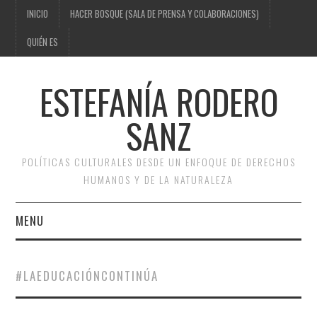
INICIO
HACER BOSQUE (SALA DE PRENSA Y COLABORACIONES)
QUIÉN ES
ESTEFANÍA RODERO
SANZ
POLÍTICAS CULTURALES DESDE UN ENFOQUE DE DERECHOS
HUMANOS Y DE LA NATURALEZA
MENU
INICIO
#LAEDUCACIÓNCONTINÚA
HACER BOSQUE (SALA DE