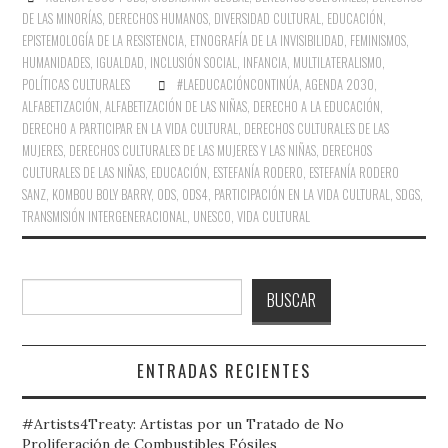
DE LAS MINORÍAS
,
DERECHOS HUMANOS
,
DIVERSIDAD CULTURAL
,
EDUCACIÓN
,
EPISTEMOLOGÍA DE LA RESISTENCIA
,
ETNOGRAFÍA DE LA INVISIBILIDAD
,
FEMINISMOS
,
HUMANIDADES
,
IGUALDAD
,
INCLUSIÓN SOCIAL
,
INFANCIA
,
MULTILATERALISMO
,
POLÍTICAS CULTURALES
#LAEDUCACIÓNCONTINÚA
,
AGENDA 2030
,
ALFABETIZACIÓN
,
ALFABETIZACIÓN DE LAS NIÑAS
,
DERECHO A LA EDUCACIÓN
,
DERECHO A PARTICIPAR EN LA VIDA CULTURAL
,
DERECHOS CULTURALES DE LAS
MUJERES
,
DERECHOS CULTURALES DE LAS MUJERES Y LAS NIÑAS
,
DERECHOS
CULTURALES DE LAS NIÑAS
,
EDUCACIÓN
,
ESTEFANÍA RODERO
,
ESTEFANÍA RODERO
SANZ
,
KOMBOU BOLY BARRY
,
ODS
,
ODS4
,
PARTICIPACIÓN EN LA VIDA CULTURAL
,
SDGS
,
TRANSMISIÓN INTERGENERACIONAL
,
UNESCO
,
VIDA CULTURAL
Buscar
BUSCAR
ENTRADAS RECIENTES
#Artists4Treaty: Artistas por un Tratado de No
Proliferación de Combustibles Fósiles