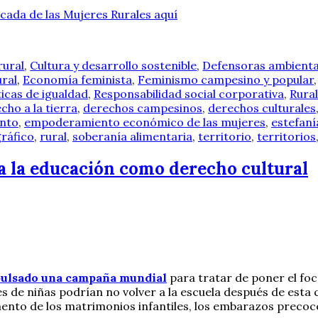
écada de las Mujeres Rurales aquí
rural
,
Cultura y desarrollo sostenible
,
Defensoras ambienta
ural
,
Economía feminista
,
Feminismo campesino y popular
ticas de igualdad
,
Responsabilidad social corporativa
,
Rural
cho a la tierra
,
derechos campesinos
,
derechos culturales
nto
,
empoderamiento económico de las mujeres
,
estefaní
ráfico
,
rural
,
soberanía alimentaria
,
territorio
,
territorios
 la educación como derecho cultural
ulsado una campaña mundial
para tratar de poner el foco
es de niñas podrían no volver a la escuela después de esta 
ento de los matrimonios infantiles, los embarazos precoces 