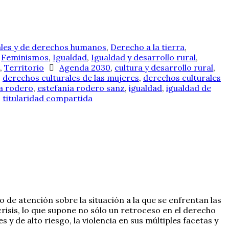
les y de derechos humanos
,
Derecho a la tierra
,
,
Feminismos
,
Igualdad
,
Igualdad y desarrollo rural
,
,
Territorio
Agenda 2030
,
cultura y desarrollo rural
,
,
derechos culturales de las mujeres
,
derechos culturales
a rodero
,
estefanía rodero sanz
,
igualdad
,
igualdad de
,
titularidad compartida
 de atención sobre la situación a la que se enfrentan las
crisis, lo que supone no sólo un retroceso en el derecho
y de alto riesgo, la violencia en sus múltiples facetas y