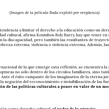
(Imagen de la película Buda explotó por vergüenza)
tendencia a limitar el derecho a la educación como un dere
idad cultural, afirma Koumbou Boly Barry, hay que tener en 
 la discapacidad, pero también las resultantes de trayector
 pobreza extrema, violencia o violencia extrema. Además, 
rnacional de la que emerge esta reflexión, se encuentra l
rupturas no sólo dentro de los círculos familiares, sino 
Ante el éxito rampante de los imaginarios de la eterna juve
la negación del reconocimiento e invisibilización de las f
ón de las políticas culturales a poner en valor de un mo
ación como derecho cultural,
el poder de la agencia
: