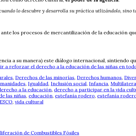
cuando lo descubre y desarrolla su práctica utlizándolo, sino 
 ante los procesos de mercantilización de la educación qu
ncia a su manera) este diálogo internacional, sintiendo q
r a reforzar el derecho a la educación de las niñas en tod
urales
,
Derechos de las minorías
,
Derechos humanos
,
Diver
manidades
,
Igualdad
,
Inclusión social
,
Infancia
,
Multilater
derecho a la educación
,
derecho a participar en la vida cult
de las niñas
,
educación
,
estefanía rodero
,
estefanía roder
ESCO
,
vida cultural
liferación de Combustibles Fósiles