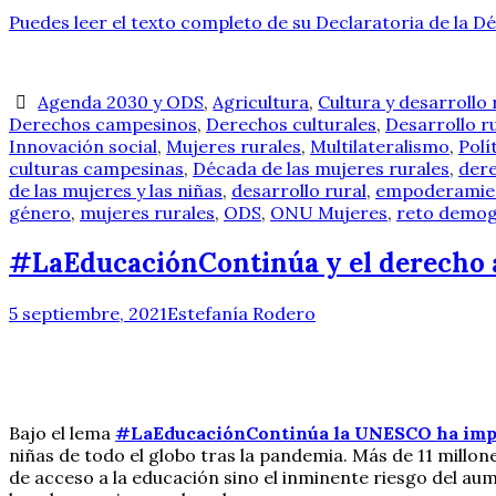
Puedes leer el texto completo de su Declaratoria de la D
Agenda 2030 y ODS
,
Agricultura
,
Cultura y desarrollo 
Derechos campesinos
,
Derechos culturales
,
Desarrollo r
Innovación social
,
Mujeres rurales
,
Multilateralismo
,
Polí
culturas campesinas
,
Década de las mujeres rurales
,
dere
de las mujeres y las niñas
,
desarrollo rural
,
empoderamie
género
,
mujeres rurales
,
ODS
,
ONU Mujeres
,
reto demog
#LaEducaciónContinúa y el derecho a
5 septiembre, 2021
Estefanía Rodero
Bajo el lema
#LaEducaciónContinúa la UNESCO ha imp
niñas de todo el globo tras la pandemia. Más de 11 millon
de acceso a la educación sino el inminente riesgo del aum