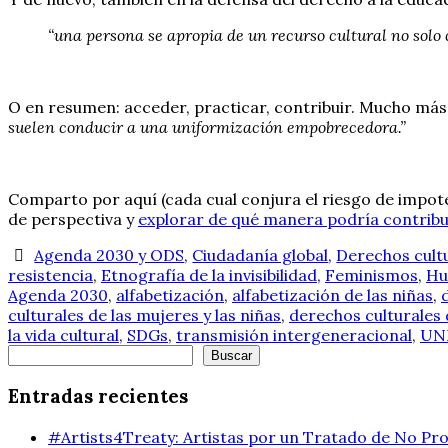
“una persona se apropia de un recurso cultural no solo 
O en resumen: acceder, practicar, contribuir. Mucho más
suelen conducir a una uniformización empobrecedora.”
Comparto por aquí (cada cual conjura el riesgo de impote
de perspectiva y
explorar de qué manera podría contribui
Agenda 2030 y ODS
,
Ciudadanía global
,
Derechos cult
resistencia
,
Etnografía de la invisibilidad
,
Feminismos
,
Hu
Agenda 2030
,
alfabetización
,
alfabetización de las niñas
,
culturales de las mujeres y las niñas
,
derechos culturales 
la vida cultural
,
SDGs
,
transmisión intergeneracional
,
UN
Buscar
Buscar
Entradas recientes
#Artists4Treaty: Artistas por un Tratado de No Pro