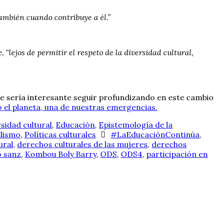
también cuando contribuye a él.”
e,
“lejos de permitir el respeto de la diversidad cultural,
ue sería interesante seguir profundizando en este cambio
o el planeta, una de nuestras emergencias.
sidad cultural
,
Educación
,
Epistemología de la
alismo
,
Políticas culturales
#LaEducaciónContinúa
,
ural
,
derechos culturales de las mujeres
,
derechos
o sanz
,
Kombou Boly Barry
,
ODS
,
ODS4
,
participación en