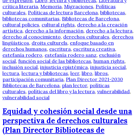
de expresión
,
Libro, lectura y bibliotecas
,
Literatura y
crítica literaria
,
Memoria
,
Migraciones
,
Políticas
culturales
,
Políticas de lectura
Barcelona
,
bibliotecas
,
bibliotecas comunitarias
,
Bibliotecas de Barcelona
,
cultural policies
,
cultural rights
,
derecho a la creación
artística
,
derecho a la información
,
derecho a la lectura
,
derecho al conocimiento
,
derechos culturales
,
derechos
lingüísticos
,
droits culturels
,
enfoque basado en
derechos humanos
,
escritura
,
escritura creativa
,
estefanía rodero
,
estefanía rodero sanz
,
exclusión
social
,
función social de las bibliotecas
,
human rights
,
inclusión social
,
injusticia epistémica
,
injusticia social
,
lectura
,
lectura y bibliotecas
,
leer
,
libro
,
libros
,
participación comunitaria
,
Plan Director 2021-2030
Bibliotecas de Barcelona
,
plan lector
,
políticas
culturales
,
políticas del libro y la lectura
,
vulnerabilidad
,
vulnerabilidad social
Equidad y cohesión social desde una
perspectiva de derechos culturales
(Plan Director Bibliotecas de