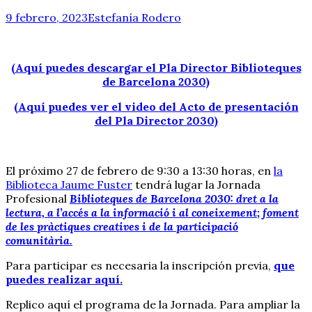
9 febrero, 2023
Estefanía Rodero
(Aquí puedes descargar el Pla Director Biblioteques
de Barcelona 2030)
(Aquí puedes ver el video del Acto de presentación
del Pla Director 2030)
El próximo 27 de febrero de 9:30 a 13:30 horas, en
la
Biblioteca Jaume Fuster
tendrá lugar la Jornada
Profesional
Biblioteques de Barcelona 2030: dret a la
lectura, a l’accés a la informació i al coneixement; foment
de les pràctiques creatives i de la participació
comunitària.
Para participar es necesaria la inscripción previa,
que
puedes realizar aquí.
Replico aquí el programa de la Jornada. Para ampliar la