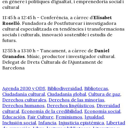
en gènere i polítiques d’igualtat, i emprenedoria social i
cultural
11:45 h a 12:45 h – Conferència, a càrrec d’
Elisabet
Roselló
. Fundadora de Postfuturear i investigadora
cultural especialitzada en tendències i transformacions
socials i culturals, innovació sostenible i estudis de
futurs.
12:55 h a 13:10 h – Tancament, a càrrec de
Daniel
Granados
. Músic, productor i investigador cultural.
Delegat de Drets Culturals de l’Ajuntament de
Barcelona
Agenda 2030 y ODS
,
Bibliodiversidad
,
Bibliotecas
,
Ciudadanía cultural
,
Ciudadanía global
,
Cultura de paz
,
Derechos culturales
,
Derechos de las minorías
,
Derechos humanos
,
Derechos lingüísticos
,
Diversidad
cultural
,
Economía de la credibilidad
,
Economía social
,
Educación
,
Fair Culture
,
Feminismos
,
Igualdad
,
Inclusión social
,
Infancia
,
Injusticia epistémica
,
Libertad