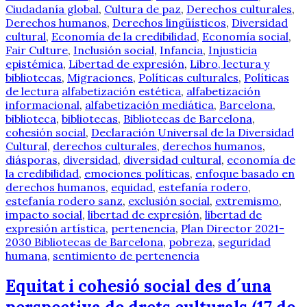
Ciudadanía global
,
Cultura de paz
,
Derechos culturales
,
Derechos humanos
,
Derechos lingüísticos
,
Diversidad
cultural
,
Economía de la credibilidad
,
Economía social
,
Fair Culture
,
Inclusión social
,
Infancia
,
Injusticia
epistémica
,
Libertad de expresión
,
Libro, lectura y
bibliotecas
,
Migraciones
,
Políticas culturales
,
Políticas
de lectura
alfabetización estética
,
alfabetización
informacional
,
alfabetización mediática
,
Barcelona
,
biblioteca
,
bibliotecas
,
Bibliotecas de Barcelona
,
cohesión social
,
Declaración Universal de la Diversidad
Cultural
,
derechos culturales
,
derechos humanos
,
diásporas
,
diversidad
,
diversidad cultural
,
economía de
la credibilidad
,
emociones políticas
,
enfoque basado en
derechos humanos
,
equidad
,
estefanía rodero
,
estefanía rodero sanz
,
exclusión social
,
extremismo
,
impacto social
,
libertad de expresión
,
libertad de
expresión artística
,
pertenencia
,
Plan Director 2021-
2030 Bibliotecas de Barcelona
,
pobreza
,
seguridad
humana
,
sentimiento de pertenencia
Equitat i cohesió social des d´una