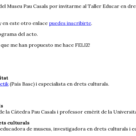
el Museu Pau Casals por invitarme al Taller Educar en drets
 y en este otro enlace
puedes inscribirte
.
rograma del acto.
ema que me han propuesto me hace FELIZ!
itat
etik
(País Basc) i especialista en drets culturals.
ls
de la Càtedra Pau Casals i professor emèrit de la Universit
ets culturals
, educadora de museus, investigadora en drets culturals i e