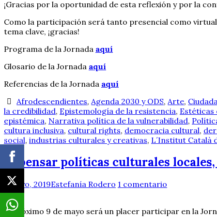
¡Gracias por la oportunidad de esta reflexión y por la con
Como la participación será tanto presencial como virtual
tema clave, ¡gracias!
Programa de la Jornada
aquí
Glosario de la Jornada
aquí
Referencias de la Jornada
aquí
Afrodescendientes
,
Agenda 2030 y ODS
,
Arte
,
Ciudada
la credibilidad
,
Epistemología de la resistencia
,
Estéticas 
epistémica
,
Narrativa política de la vulnerabilidad
,
Polític
cultura inclusiva
,
cultural rights
,
democracia cultural
,
der
social
,
industrias culturales y creativas
,
L´Institut Català
Repensar políticas culturales locales,
1 mayo, 2019
Estefanía Rodero
1 comentario
El próximo 9 de mayo será un placer participar en la Jo