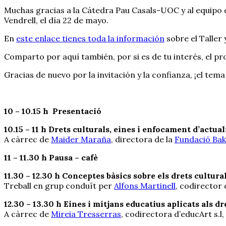
Muchas gracias a la Cátedra Pau Casals-UOC y al equipo d
Vendrell, el día 22 de mayo.
En
este enlace tienes toda la información
sobre el Taller
Comparto por aquí también, por si es de tu interés, el p
Gracias de nuevo por la invitación y la confianza, ¡el t
10 – 10.15 h Presentació
10.15 – 11 h Drets culturals, eines i enfocament d’actual
A càrrec de
Maider Maraña
, directora de la
Fundació Bak
11 – 11.30 h Pausa – cafè
11.30 – 12.30 h Conceptes bàsics sobre els drets cultura
Treball en grup conduït per
Alfons Martinell
, codirector 
12.30 – 13.30 h Eines i mitjans educatius aplicats als dr
A càrrec de
Mireia Tresserras
, codirectora d’educArt s.l