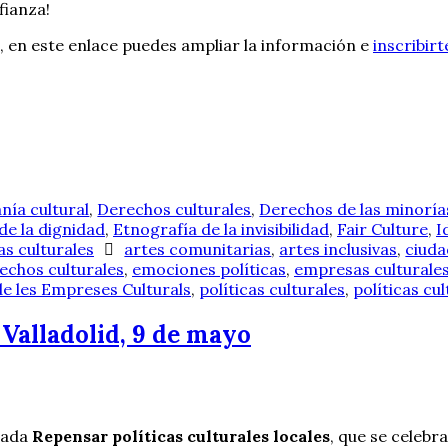
fianza!
, en este enlace puedes ampliar la información e
inscribirt
nía cultural
,
Derechos culturales
,
Derechos de las minoría
de la dignidad
,
Etnografía de la invisibilidad
,
Fair Culture
,
I
as culturales
artes comunitarias
,
artes inclusivas
,
ciuda
echos culturales
,
emociones políticas
,
empresas culturale
 de les Empreses Culturals
,
políticas culturales
,
políticas cu
 Valladolid, 9 de mayo
rnada
Repensar políticas culturales locales
, que se celebr