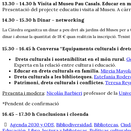
13.30 – 14.30 h Visita al Museu Pau Casals. Educar en m
Presentació del projecte educatiu i visita al Museu. A càr
14.30 – 15.30 h Dinar – networking
La Càtedra organitza un dinar a peu dret als jardins del Museu per a to
dinar i abonar la quantitat de 18 € quan realitzin la inscripció. Teni
15.30 – 16.45 h Conversa “Equipaments culturals i drets
Drets culturals i sostenibilitat en el món rural.
G
Experta en la relació entre cultura i educació.
Educar en drets culturals en família.
Mireia Mayola
Drets culturals a les biblioteques.
Estefanía Roder
Patrimoni, drets culturals i conflictes.
Teresa Rey
Presenta i modera
:
Nicolás Barbieri
professor de la
Unive
*Pendent de confirmació
16.45 – 17.30 h Conclusions i cloenda
Agenda 2030 y ODS
,
Bibliodiversidad
,
Bibliotecas
,
Ciud
Educación
,
Libro, lectura y bibliotecas
,
Políticas culturale