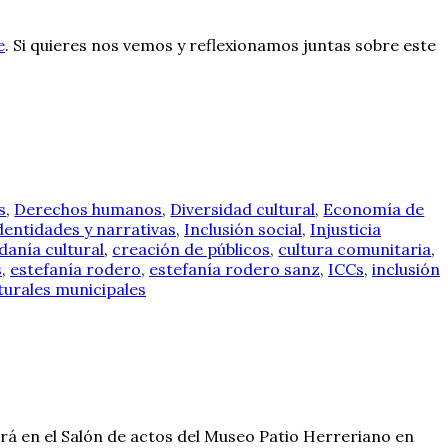
e
. Si quieres nos vemos y reflexionamos juntas sobre este
s
,
Derechos humanos
,
Diversidad cultural
,
Economía de
dentidades y narrativas
,
Inclusión social
,
Injusticia
danía cultural
,
creación de públicos
,
cultura comunitaria
,
s
,
estefanía rodero
,
estefanía rodero sanz
,
ICCs
,
inclusión
lturales municipales
ará en el Salón de actos del Museo Patio Herreriano en