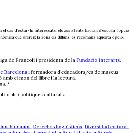
el cas d’estar-hi interessats, els assistents hauran d’escollir l’opció
onòmica que ofereix la zona els dilluns, es recomana aquesta opció.
uga de Francolí i presidenta de la
Fundació Interarts
.
e Barcelona
i formadora d’educadors/es de museus.
 amb el món del llibre i la lectura.
na. *
ulturals i polítiques culturals.
chos humanos
,
Derechos lingüísticos
,
Diversidad cultural
,
os culturales
,
diversidad cultural
,
droits culturels
,