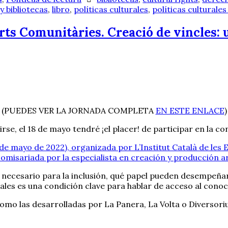
y bibliotecas
,
libro
,
políticas culturales
,
políticas culturale
rts Comunitàries. Creació de vincles: u
(PUEDES VER LA JORNADA COMPLETA
EN ESTE ENLACE
)
se, el 18 de mayo tendré ¡el placer! de participar en la co
 de mayo de 2022), organizada por L’Institut Català de les 
comisariada por la especialista en creación y producción a
ecesario para la inclusión, qué papel pueden desempeñar l
les es una condición clave para hablar de acceso al conoc
omo las desarrolladas por La Panera, La Volta o Diversor