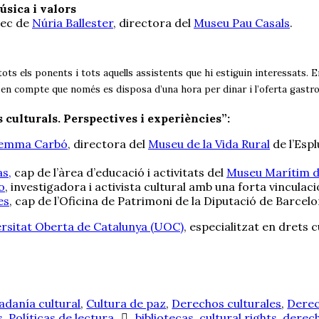
úsica i valors
rec de
Núria Ballester
, directora del
Museu Pau Casals
.
ts els ponents i tots aquells assistents que hi estiguin interessats. En 
nt en compte que només es disposa d’una hora per dinar i l’oferta gastr
 culturals. Perspectives i experiències”:
emma Carbó
, directora del
Museu de la Vida Rural
de l’Espl
s,
cap de l’àrea d’educació i activitats del
Museu Marítim d
o
, investigadora i activista cultural amb una forta vinculació
es
, cap de l’Oficina de Patrimoni de la Diputació de Barcelo
rsitat Oberta de Catalunya (UOC)
, especialitzat en drets c
adanía cultural
,
Cultura de paz
,
Derechos culturales
,
Dere
s
,
Políticas de lectura
bibliotecas
,
cultural rights
,
derech