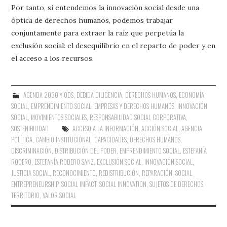
Por tanto, si entendemos la innovación social desde una
óptica de derechos humanos, podemos trabajar
conjuntamente para extraer la raíz que perpetúa la
exclusión social: el desequilibrio en el reparto de poder y en
el acceso a los recursos.
AGENDA 2030 Y ODS
,
DEBIDA DILIGENCIA
,
DERECHOS HUMANOS
,
ECONOMÍA
SOCIAL
,
EMPRENDIMIENTO SOCIAL
,
EMPRESAS Y DERECHOS HUMANOS
,
INNOVACIÓN
SOCIAL
,
MOVIMIENTOS SOCIALES
,
RESPONSABILIDAD SOCIAL CORPORATIVA
,
SOSTENIBILIDAD
ACCESO A LA INFORMACIÓN
,
ACCIÓN SOCIAL
,
AGENCIA
POLÍTICA
,
CAMBIO INSTITUCIONAL
,
CAPACIDADES
,
DERECHOS HUMANOS
,
DISCRIMINACIÓN
,
DISTRIBUCIÓN DEL PODER
,
EMPRENDIMIENTO SOCIAL
,
ESTEFANÍA
RODERO
,
ESTEFANÍA RODERO SANZ
,
EXCLUSIÓN SOCIAL
,
INNOVACIÓN SOCIAL
,
JUSTICIA SOCIAL
,
RECONOCIMIENTO
,
REDISTRIBUCIÓN
,
REPARACIÓN
,
SOCIAL
ENTREPRENEURSHIP
,
SOCIAL IMPACT
,
SOCIAL INNOVATION
,
SUJETOS DE DERECHOS
,
TERRITORIO
,
VALOR SOCIAL