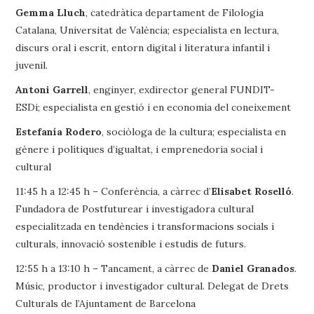
Gemma Lluch
, catedràtica departament de Filologia
Catalana, Universitat de València; especialista en lectura,
discurs oral i escrit, entorn digital i literatura infantil i
juvenil.
Antoni Garrell
, enginyer, exdirector general FUNDIT-
ESDi; especialista en gestió i en economia del coneixement
Estefanía Rodero
, sociòloga de la cultura; especialista en
gènere i polítiques d’igualtat, i emprenedoria social i
cultural
11:45 h a 12:45 h – Conferència, a càrrec d’
Elisabet Roselló
.
Fundadora de Postfuturear i investigadora cultural
especialitzada en tendències i transformacions socials i
culturals, innovació sostenible i estudis de futurs.
12:55 h a 13:10 h – Tancament, a càrrec de
Daniel Granados
.
Músic, productor i investigador cultural. Delegat de Drets
Culturals de l’Ajuntament de Barcelona