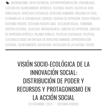
ANTIRRACISMO
,
ARTES ESCÉNICAS
,
AUTORREPRESENTACIÓN
,
CREDIBILIDAD
,
CULTURA DEL SILENCIAMIENTO ARTÍSTICO
,
CULTURAL RIGHTS
,
DELITOS DE ODIO
,
DEMOCRACIA
,
DERECHOS CULTURALES
,
DERECHOS HUMANOS
,
DISCURSO DE ODIO
,
ECONOMÍA DE LA CREDIBILIDAD
,
EQUIDAD
,
EQUIDAD DE EXPRESIÓN
,
ESFERA PÚBLICA
,
ESTEFANÍA RODERO
,
ESTEFANÍA RODERO SANZ
,
EXCLUSIÓN SOCIAL
,
FEMINISMO
,
GESTIÓN CULTURAL
,
IGUALDAD
,
INFRADENUNCIA
,
LIBERTAD DE EXPRESIÓN
,
LIBERTAD
DE EXPRESIÓN ARTÍSTICA
,
PALABRA PÚBLICA
,
POLÍTICAS CULTURALES
,
POLÍTICAS
CULTURALES DESDE UN ENFOQUE DE DERECHOS HUMANOS
,
REPRESENTACIÓN
CULTURAL
,
SILENCIAMIENTO
,
SOCIOLOGÍA
,
SOCIOLOGÍA DE LA CULTURA
,
TEATRO
VISIÓN SOCIO-ECOLÓGICA DE LA
INNOVACIÓN SOCIAL:
DISTRIBUCIÓN DE PODER Y
RECURSOS Y PROTAGONISMO EN
LA ACCIÓN SOCIAL
28 DICIEMBRE, 2025
ESTEFANÍA RODERO