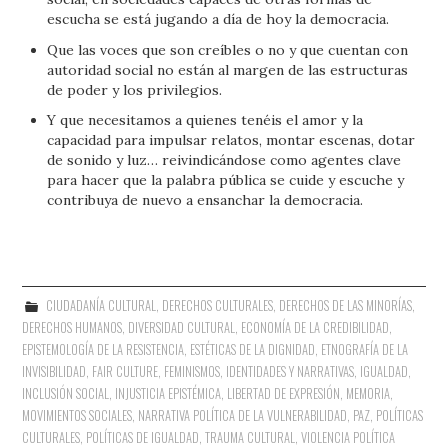
escucha se está jugando a día de hoy la democracia.
Que las voces que son creíbles o no y que cuentan con
autoridad social no están al margen de las estructuras
de poder y los privilegios.
Y que necesitamos a quienes tenéis el amor y la
capacidad para impulsar relatos, montar escenas, dotar
de sonido y luz… reivindicándose como agentes clave
para hacer que la palabra pública se cuide y escuche y
contribuya de nuevo a ensanchar la democracia.
CIUDADANÍA CULTURAL
,
DERECHOS CULTURALES
,
DERECHOS DE LAS MINORÍAS
,
DERECHOS HUMANOS
,
DIVERSIDAD CULTURAL
,
ECONOMÍA DE LA CREDIBILIDAD
,
EPISTEMOLOGÍA DE LA RESISTENCIA
,
ESTÉTICAS DE LA DIGNIDAD
,
ETNOGRAFÍA DE LA
INVISIBILIDAD
,
FAIR CULTURE
,
FEMINISMOS
,
IDENTIDADES Y NARRATIVAS
,
IGUALDAD
,
INCLUSIÓN SOCIAL
,
INJUSTICIA EPISTÉMICA
,
LIBERTAD DE EXPRESIÓN
,
MEMORIA
,
MOVIMIENTOS SOCIALES
,
NARRATIVA POLÍTICA DE LA VULNERABILIDAD
,
PAZ
,
POLÍTICAS
CULTURALES
,
POLÍTICAS DE IGUALDAD
,
TRAUMA CULTURAL
,
VIOLENCIA POLÍTICA