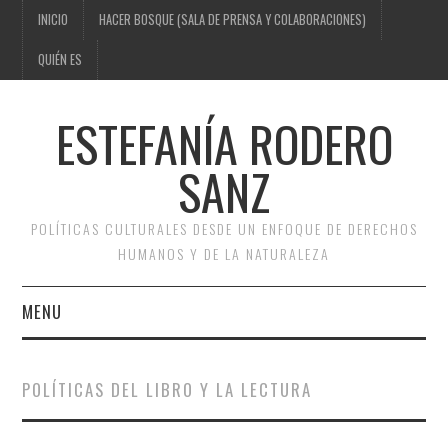
INICIO
HACER BOSQUE (SALA DE PRENSA Y COLABORACIONES)
QUIÉN ES
ESTEFANÍA RODERO
SANZ
POLÍTICAS CULTURALES DESDE UN ENFOQUE DE DERECHOS
HUMANOS Y DE LA NATURALEZA
MENU
INICIO
POLÍTICAS DEL LIBRO Y LA LECTURA
HACER BOSQUE (SALA DE