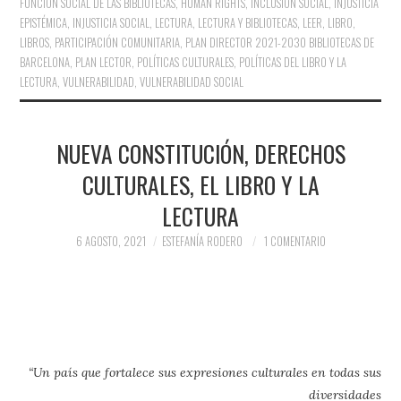
FUNCIÓN SOCIAL DE LAS BIBLIOTECAS
,
HUMAN RIGHTS
,
INCLUSIÓN SOCIAL
,
INJUSTICIA
EPISTÉMICA
,
INJUSTICIA SOCIAL
,
LECTURA
,
LECTURA Y BIBLIOTECAS
,
LEER
,
LIBRO
,
LIBROS
,
PARTICIPACIÓN COMUNITARIA
,
PLAN DIRECTOR 2021-2030 BIBLIOTECAS DE
BARCELONA
,
PLAN LECTOR
,
POLÍTICAS CULTURALES
,
POLÍTICAS DEL LIBRO Y LA
LECTURA
,
VULNERABILIDAD
,
VULNERABILIDAD SOCIAL
NUEVA CONSTITUCIÓN, DERECHOS
CULTURALES, EL LIBRO Y LA
LECTURA
6 AGOSTO, 2021
ESTEFANÍA RODERO
1 COMENTARIO
“Un país que fortalece sus expresiones culturales en todas sus
diversidades