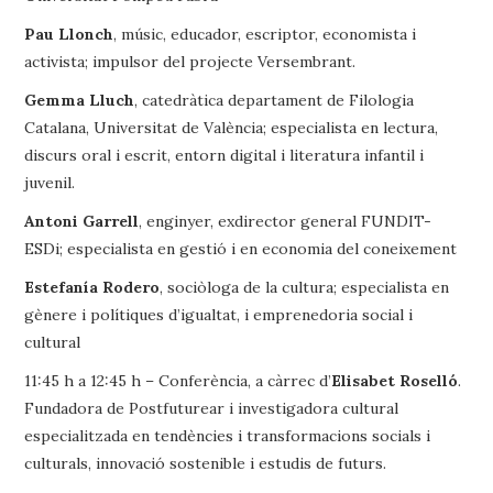
Pau Llonch
, músic, educador, escriptor, economista i
activista; impulsor del projecte Versembrant.
Gemma Lluch
, catedràtica departament de Filologia
Catalana, Universitat de València; especialista en lectura,
discurs oral i escrit, entorn digital i literatura infantil i
juvenil.
Antoni Garrell
, enginyer, exdirector general FUNDIT-
ESDi; especialista en gestió i en economia del coneixement
Estefanía Rodero
, sociòloga de la cultura; especialista en
gènere i polítiques d’igualtat, i emprenedoria social i
cultural
11:45 h a 12:45 h – Conferència, a càrrec d’
Elisabet Roselló
.
Fundadora de Postfuturear i investigadora cultural
especialitzada en tendències i transformacions socials i
culturals, innovació sostenible i estudis de futurs.