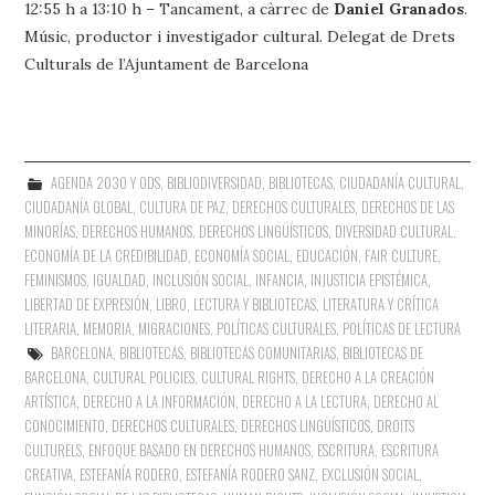
12:55 h a 13:10 h – Tancament, a càrrec de
Daniel Granados
.
Músic, productor i investigador cultural. Delegat de Drets
Culturals de l’Ajuntament de Barcelona
AGENDA 2030 Y ODS
,
BIBLIODIVERSIDAD
,
BIBLIOTECAS
,
CIUDADANÍA CULTURAL
,
CIUDADANÍA GLOBAL
,
CULTURA DE PAZ
,
DERECHOS CULTURALES
,
DERECHOS DE LAS
MINORÍAS
,
DERECHOS HUMANOS
,
DERECHOS LINGÜÍSTICOS
,
DIVERSIDAD CULTURAL
,
ECONOMÍA DE LA CREDIBILIDAD
,
ECONOMÍA SOCIAL
,
EDUCACIÓN
,
FAIR CULTURE
,
FEMINISMOS
,
IGUALDAD
,
INCLUSIÓN SOCIAL
,
INFANCIA
,
INJUSTICIA EPISTÉMICA
,
LIBERTAD DE EXPRESIÓN
,
LIBRO, LECTURA Y BIBLIOTECAS
,
LITERATURA Y CRÍTICA
LITERARIA
,
MEMORIA
,
MIGRACIONES
,
POLÍTICAS CULTURALES
,
POLÍTICAS DE LECTURA
BARCELONA
,
BIBLIOTECAS
,
BIBLIOTECAS COMUNITARIAS
,
BIBLIOTECAS DE
BARCELONA
,
CULTURAL POLICIES
,
CULTURAL RIGHTS
,
DERECHO A LA CREACIÓN
ARTÍSTICA
,
DERECHO A LA INFORMACIÓN
,
DERECHO A LA LECTURA
,
DERECHO AL
CONOCIMIENTO
,
DERECHOS CULTURALES
,
DERECHOS LINGÜÍSTICOS
,
DROITS
CULTURELS
,
ENFOQUE BASADO EN DERECHOS HUMANOS
,
ESCRITURA
,
ESCRITURA
CREATIVA
,
ESTEFANÍA RODERO
,
ESTEFANÍA RODERO SANZ
,
EXCLUSIÓN SOCIAL
,