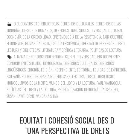
BIBLIODIVERSIDAD
,
BIBLIOTECAS
,
DERECHOS CULTURALES
,
DERECHOS DE LAS
MINORÍAS
,
DERECHOS HUMANOS
,
DERECHOS LINGÜÍSTICOS
,
DIVERSIDAD CULTURAL
,
ECONOMÍA DE LA CREDIBILIDAD
,
EPISTEMOLOGÍA DE LA RESISTENCIA
,
FAIR CULTURE
,
FEMINISMOS
,
HUMANIDADES
,
INJUSTICIA EPISTÉMICA
,
LIBERTAD DE EXPRESIÓN
,
LIBRO,
LECTURA Y BIBLIOTECAS
,
LITERATURA Y CRÍTICA LITERARIA
,
POLÍTICAS DE LECTURA
ALIANZA DE EDITORES INDEPENDIENTES
,
BIBLIODIVERSIDAD
,
BIBLIODIVERSITY
,
CONOCIMIENTO SITUADO
,
DEMOCRACIA
,
DERECHOS CULTURALES
,
DERECHOS
LINGÜÍSTICOS
,
EDICIÓN
,
EDICIÓN INDEPENDIENTE
,
EDITORIAL
,
EQUIDAD DE EXPRESIÓN
,
ESTEFANÍA RODERO
,
ESTEFANÍA RODERO SANZ
,
LECTURA
,
LIBRO
,
LIBRO JUSTO
,
MONOCULTIVOS DE LA MENTE
,
MUNDO DEL LIBRO Y LA LECTURA
,
PAUL WANGOOLA
,
POLÍTICAS DEL LIBRO Y LA LECTURA
,
PROFUNDIZACIÓN DEMOCRÁTICA
,
SPINIFEX
,
SUSAN HAWTHORNE
,
VANDANA SHIVA
EQUITAT I COHESIÓ SOCIAL DES D
´UNA PERSPECTIVA DE DRETS