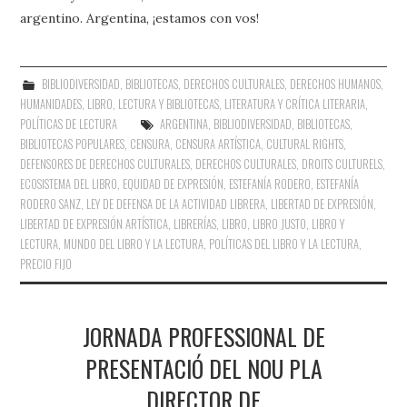
argentino. Argentina, ¡estamos con vos!
BIBLIODIVERSIDAD
,
BIBLIOTECAS
,
DERECHOS CULTURALES
,
DERECHOS HUMANOS
,
HUMANIDADES
,
LIBRO, LECTURA Y BIBLIOTECAS
,
LITERATURA Y CRÍTICA LITERARIA
,
POLÍTICAS DE LECTURA
ARGENTINA
,
BIBLIODIVERSIDAD
,
BIBLIOTECAS
,
BIBLIOTECAS POPULARES
,
CENSURA
,
CENSURA ARTÍSTICA
,
CULTURAL RIGHTS
,
DEFENSORES DE DERECHOS CULTURALES
,
DERECHOS CULTURALES
,
DROITS CULTURELS
,
ECOSISTEMA DEL LIBRO
,
EQUIDAD DE EXPRESIÓN
,
ESTEFANÍA RODERO
,
ESTEFANÍA
RODERO SANZ
,
LEY DE DEFENSA DE LA ACTIVIDAD LIBRERA
,
LIBERTAD DE EXPRESIÓN
,
LIBERTAD DE EXPRESIÓN ARTÍSTICA
,
LIBRERÍAS
,
LIBRO
,
LIBRO JUSTO
,
LIBRO Y
LECTURA
,
MUNDO DEL LIBRO Y LA LECTURA
,
POLÍTICAS DEL LIBRO Y LA LECTURA
,
PRECIO FIJO
JORNADA PROFESSIONAL DE
PRESENTACIÓ DEL NOU PLA
DIRECTOR DE