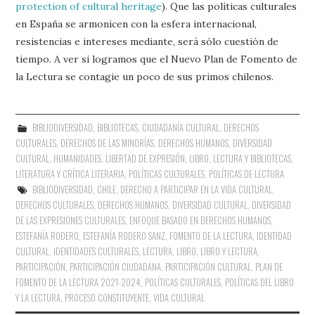
protection of cultural heritage
). Que las políticas culturales
en España se armonicen con la esfera internacional,
resistencias e intereses mediante, será sólo cuestión de
tiempo. A ver si logramos que el Nuevo Plan de Fomento de
la Lectura se contagie un poco de sus primos chilenos.
BIBLIODIVERSIDAD
,
BIBLIOTECAS
,
CIUDADANÍA CULTURAL
,
DERECHOS
CULTURALES
,
DERECHOS DE LAS MINORÍAS
,
DERECHOS HUMANOS
,
DIVERSIDAD
CULTURAL
,
HUMANIDADES
,
LIBERTAD DE EXPRESIÓN
,
LIBRO, LECTURA Y BIBLIOTECAS
,
LITERATURA Y CRÍTICA LITERARIA
,
POLÍTICAS CULTURALES
,
POLÍTICAS DE LECTURA
BIBLIODIVERSIDAD
,
CHILE
,
DERECHO A PARTICIPAR EN LA VIDA CULTURAL
,
DERECHOS CULTURALES
,
DERECHOS HUMANOS
,
DIVERSIDAD CULTURAL
,
DIVERSIDAD
DE LAS EXPRESIONES CULTURALES
,
ENFOQUE BASADO EN DERECHOS HUMANOS
,
ESTEFANÍA RODERO
,
ESTEFANÍA RODERO SANZ
,
FOMENTO DE LA LECTURA
,
IDENTIDAD
CULTURAL
,
IDENTIDADES CULTURALES
,
LECTURA
,
LIBRO
,
LIBRO Y LECTURA
,
PARTICIPACIÓN
,
PARTICIPACIÓN CIUDADANA
,
PARTICIPACIÓN CULTURAL
,
PLAN DE
FOMENTO DE LA LECTURA 2021-2024
,
POLÍTICAS CULTURALES
,
POLÍTICAS DEL LIBRO
Y LA LECTURA
,
PROCESO CONSTITUYENTE
,
VIDA CULTURAL