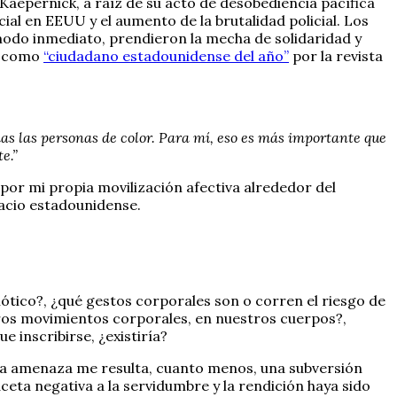
Kaepernick, a raíz de su acto de desobediencia pacífica
ial en EEUU y el aumento de la brutalidad policial. Los
 modo inmediato, prendieron la mecha de solidaridad y
a como
“ciudadano estadounidense del año”
por la revista
as las personas de color. Para mí, eso es más importante que
e.”
or mi propia movilización afectiva alrededor del
pacio estadounidense.
ótico?, ¿qué gestos corporales son o corren el riesgo de
stros movimientos corporales, en nuestros cuerpos?,
e inscribirse, ¿existiría?
 una amenaza me resulta, cuanto menos, una subversión
ceta negativa a la servidumbre y la rendición haya sido