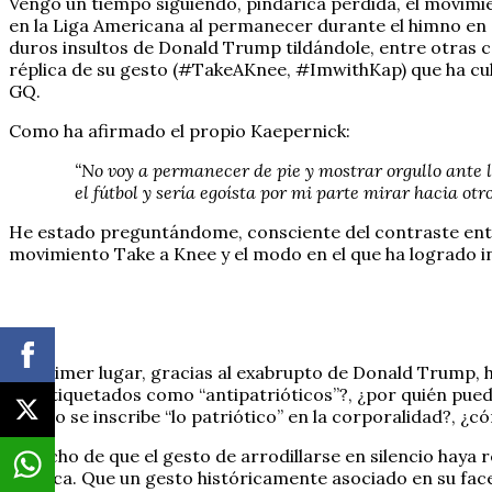
Vengo un tiempo siguiendo, pindárica perdida, el movimie
en la Liga Americana al permanecer durante el himno en si
duros insultos de Donald Trump tildándole, entre otras c
réplica de su gesto (#TakeAKnee, #ImwithKap) que ha 
GQ.
Como ha afirmado el propio Kaepernick:
“No voy a permanecer de pie y mostrar orgullo ante l
el fútbol y sería egoísta por mi parte mirar hacia ot
He estado preguntándome, consciente del contraste entre
movimiento Take a Knee y el modo en el que ha logrado in
En primer lugar, gracias al exabrupto de Donald Trump, h
ser etiquetados como “antipatrióticos”?, ¿por quién pued
¿cómo se inscribe “lo patriótico” en la corporalidad?, ¿cóm
El hecho de que el gesto de arrodillarse en silencio hay
poética. Que un gesto históricamente asociado en su facet