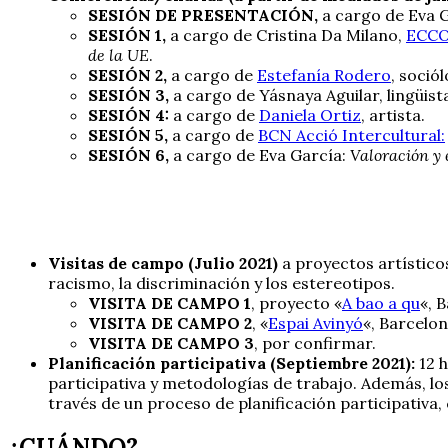
SESIÓN DE PRESENTACIÓN,
a cargo de Eva G
SESIÓN 1,
a cargo de Cristina Da Milano,
ECC
de la UE
.
SESIÓN 2,
a cargo de
Estefanía Rodero
, soció
SESIÓN 3,
a cargo de Yásnaya Aguilar, lingüista
SESIÓN 4:
a cargo de
Daniela Ortiz
, artista.
SESIÓN 5,
a cargo de
BCN Acció Intercultural:
SESIÓN 6,
a cargo de Eva García:
Valoración y 
Visitas de campo (Julio 2021)
a proyectos artístico
racismo, la discriminación y los estereotipos.
VISITA DE CAMPO 1
, proyecto «
A bao a qu
«, 
VISITA DE CAMPO 2
, «
Espai Avinyó
«, Barcelon
VISITA DE CAMPO 3
, por confirmar.
Planificación participativa (Septiembre 2021):
12 h
participativa y metodologías de trabajo. Además, los
través de un proceso de planificación participativa,
¿CUÁNDO?