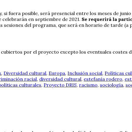
y, si fuera posible, será presencial entre los meses de jun
se celebrarán en septiembre de 2021.
Se requerirá la parti
esiones del programa, que será en horario de tarde (a part
n cubiertos por el proyecto excepto los eventuales costes 
s
,
Diversidad cultural
,
Europa
,
Inclusión social
,
Políticas cu
riminación racial
,
diversidad cultural
,
estefanía rodero
,
est
políticas culturales
,
Proyecto DRIS
,
racismo
,
sociología
,
so