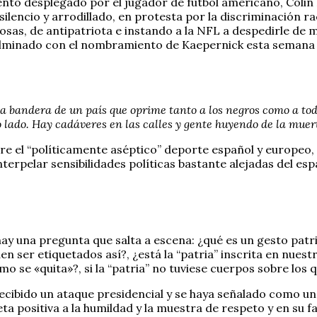
nto desplegado por el jugador de fútbol americano, Colin 
lencio y arrodillado, en protesta por la discriminación rac
osas, de antipatriota e instando a la NFL a despedirle de
culminado con el nombramiento de Kaepernick esta seman
a bandera de un país que oprime tanto a los negros como a tod
ro lado. Hay cadáveres en las calles y gente huyendo de la muert
 el “políticamente aséptico” deporte español y europeo, p
terpelar sensibilidades políticas bastante alejadas del es
ay una pregunta que salta a escena: ¿qué es un gesto patri
en ser etiquetados así?, ¿está la “patria” inscrita en nue
o se «quita»?, si la “patria” no tuviese cuerpos sobre los qu
a recibido un ataque presidencial y se haya señalado como
a positiva a la humildad y la muestra de respeto y en su fa