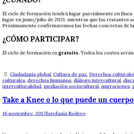
El ciclo de formación tendrá lugar parcialmente en línea 
lugar en junio/julio de 2021, mientras que las restantes 
Próximamente confirmaremos las fechas concretas de las s
¿CÓMO PARTICIPAR?
El ciclo de formación es
gratuito
. Todos los costes será
Ciudadanía global
,
Cultura de paz
,
Derechos culturale
culturales
,
derechos humanos
,
diálogo intercultural
,
disc
interculturalidad
,
mediación sociocultural
,
migraciones
,
Take a Knee o lo que puede un cuerpo
16 noviembre, 2017
Estefanía Rodero