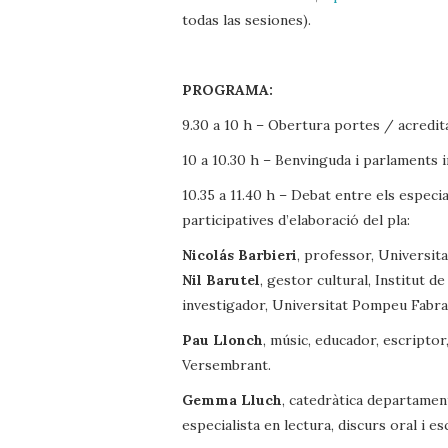
todas las sesiones).
PROGRAMA:
9.30 a 10 h – Obertura portes / acredit
10 a 10.30 h – Benvinguda i parlaments i
10.35 a 11.40 h – Debat entre els especi
participatives d’elaboració del pla:
Nicolás Barbieri
, professor, Universit
Nil Barutel
, gestor cultural, Institut 
investigador, Universitat Pompeu Fabra
Pau Llonch
, músic, educador, escriptor
Versembrant.
Gemma Lluch
, catedràtica departament
especialista en lectura, discurs oral i escr