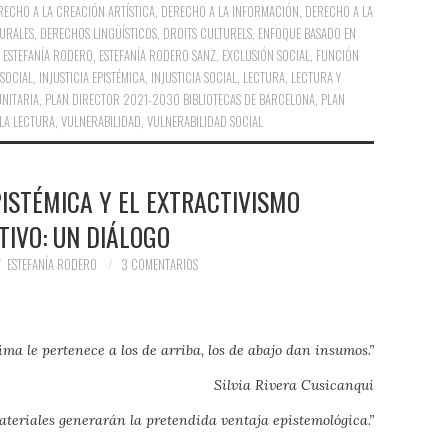
RECHO A LA CREACIÓN ARTÍSTICA
,
DERECHO A LA INFORMACIÓN
,
DERECHO A LA
URALES
,
DERECHOS LINGÜÍSTICOS
,
DROITS CULTURELS
,
ENFOQUE BASADO EN
,
ESTEFANÍA RODERO
,
ESTEFANÍA RODERO SANZ
,
EXCLUSIÓN SOCIAL
,
FUNCIÓN
 SOCIAL
,
INJUSTICIA EPISTÉMICA
,
INJUSTICIA SOCIAL
,
LECTURA
,
LECTURA Y
NITARIA
,
PLAN DIRECTOR 2021-2030 BIBLIOTECAS DE BARCELONA
,
PLAN
 LA LECTURA
,
VULNERABILIDAD
,
VULNERABILIDAD SOCIAL
EPISTÉMICA Y EL EXTRACTIVISMO
TIVO: UN DIÁLOGO
ESTEFANÍA RODERO
3 COMENTARIOS
ima le pertenece a los de arriba, los de abajo dan insumos.”
Silvia Rivera Cusicanqui
teriales generarán la pretendida ventaja epistemológica.”