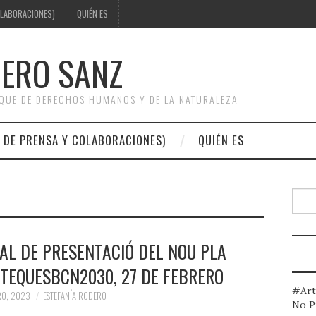
OLABORACIONES)
QUIÉN ES
DERO SANZ
OQUE DE DERECHOS HUMANOS Y DE LA NATURALEZA
 DE PRENSA Y COLABORACIONES)
QUIÉN ES
Busc
AL DE PRESENTACIÓ DEL NOU PLA
OTEQUESBCN2030, 27 DE FEBRERO
#Art
RO, 2023
ESTEFANÍA RODERO
No P