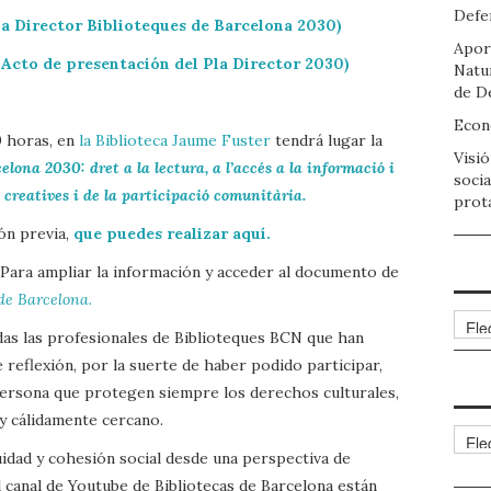
Defen
la Director Biblioteques de Barcelona 2030)
Apor
 Acto de presentación del Pla Director 2030)
Natu
de D
Econo
0 horas, en
la Biblioteca Jaume Fuster
tendrá lugar la
Visió
elona 2030: dret a la lectura, a l’accés a la informació i
socia
 creatives i de la participació comunitària.
prot
ión previa,
que puedes realizar aquí.
 Para ampliar la información y acceder al documento de
de Barcelona.
Arch
das las profesionales de Biblioteques BCN que han
reflexión, por la suerte de haber podido participar,
 persona que protegen siempre los derechos culturales,
 y cálidamente cercano.
Cate
uidad y cohesión social desde una perspectiva de
 canal de Youtube de Bibliotecas de Barcelona están