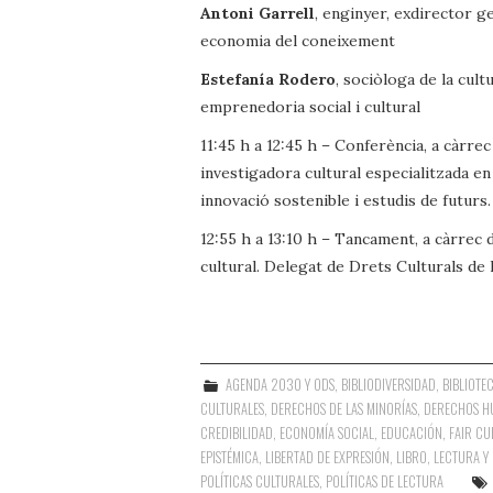
Antoni Garrell
, enginyer, exdirector g
economia del coneixement
Estefanía Rodero
, sociòloga de la cultu
emprenedoria social i cultural
11:45 h a 12:45 h – Conferència, a càrrec
investigadora cultural especialitzada en
innovació sostenible i estudis de futurs.
12:55 h a 13:10 h – Tancament, a càrrec
cultural. Delegat de Drets Culturals de
AGENDA 2030 Y ODS
,
BIBLIODIVERSIDAD
,
BIBLIOTE
CULTURALES
,
DERECHOS DE LAS MINORÍAS
,
DERECHOS H
CREDIBILIDAD
,
ECONOMÍA SOCIAL
,
EDUCACIÓN
,
FAIR CU
EPISTÉMICA
,
LIBERTAD DE EXPRESIÓN
,
LIBRO, LECTURA Y
POLÍTICAS CULTURALES
,
POLÍTICAS DE LECTURA