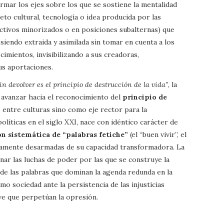
armar los ejes sobre los que se sostiene la mentalidad
jeto cultural, tecnología o idea producida por las
lectivos minorizados o en posiciones subalternas) que
 siendo extraida y asimilada sin tomar en cuenta a los
mientos, invisibilizando a sus creadoras,
us aportaciones.
in devolver es el principio de destrucción de la vida”
, la
 avanzar hacia el reconocimiento del
principio de
 entre culturas sino como eje rector para la
olíticas en el siglo XXI, nace con idéntico carácter de
n sistemática de “palabras fetiche”
(el “buen vivir”, el
iamente desarmadas de su capacidad transformadora. La
minar las luchas de poder por las que se construye la
l de las palabras que dominan la agenda redunda en la
o sociedad ante la persistencia de las injusticias
ve que perpetúan la opresión.