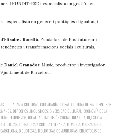
eneral FUNDIT-ESDi; especialista en gestió i en
ra; especialista en gènere i polítiques d’igualtat, i
 d’
Elisabet Roselló
. Fundadora de Postfuturear i
 tendències i transformacions socials i culturals,
 de
Daniel Granados
. Músic, productor i investigador
 l’Ajuntament de Barcelona
CAS
,
CIUDADANÍA CULTURAL
,
CIUDADANÍA GLOBAL
,
CULTURA DE PAZ
,
DERECHOS
UMANOS
,
DERECHOS LINGÜÍSTICOS
,
DIVERSIDAD CULTURAL
,
ECONOMÍA DE LA
LTURE
,
FEMINISMOS
,
IGUALDAD
,
INCLUSIÓN SOCIAL
,
INFANCIA
,
INJUSTICIA
 BIBLIOTECAS
,
LITERATURA Y CRÍTICA LITERARIA
,
MEMORIA
,
MIGRACIONES
,
BARCELONA
,
BIBLIOTECAS
,
BIBLIOTECAS COMUNITARIAS
,
BIBLIOTECAS DE