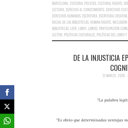
BARCELONA
,
CULTURAL POLICIES
,
CULTURAL RIGHTS
,
DE
LECTURA
,
DERECHO AL CONOCIMIENTO
,
DERECHOS CULT
DERECHOS HUMANOS
,
ESCRITURA
,
ESCRITURA CREATIVA
SOCIAL DE LAS BIBLIOTECAS
,
HUMAN RIGHTS
,
INCLUSIÓN
BIBLIOTECAS
,
LEER
,
LIBRO
,
LIBROS
,
PARTICIPACIÓN COMU
LECTOR
,
POLÍTICAS CULTURALES
,
POLÍTICAS DEL LIBRO Y
DE LA INJUSTICIA 
COGNI
31 MARZO, 2018
“La palabra legít
“Es obvio que determinadas ventajas ma