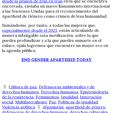
desde la prisión de Evin en Irán
en la que se encuentra
encerrada, enviaba un nuevo llamamiento internacional
a las Naciones Unidas para el reconocimiento del
Apartheid de Género como crimen de lesa humanidad.
Sumándome, por tanto, a todas las mujeres que,
especialmente desde el 2021
, están articulando de
manera infatigable esta movilización, sobre la que
puedes profundizar y a la que puedes sumarte en el
enlace, ojalá logremos que encuentre un mayor eco en
la agenda pública.
END GENDER APARTHEID TODAY
Cultura de paz
,
Defensoras ambientales y de
derechos humanos
,
Derechos humanos
,
Epistemología
de la resistencia
,
Feminismos
,
Igualdad
,
Innovación
social
,
Multilateralismo
,
Paz
,
Políticas de igualdad
,
Violencia política
Afganistán
,
apartheid de género
,
defensoras de derechos humanos
,
derechos culturales
,