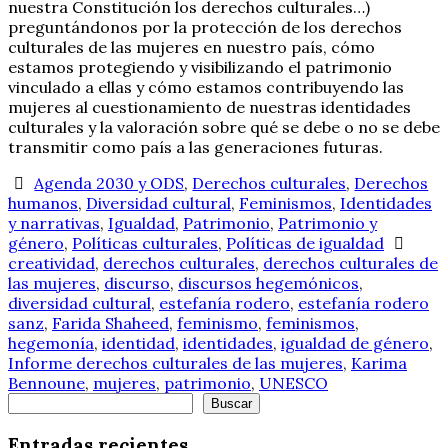
nuestra Constitución los derechos culturales…)
preguntándonos por la protección de los derechos
culturales de las mujeres en nuestro país, cómo
estamos protegiendo y visibilizando el patrimonio
vinculado a ellas y cómo estamos contribuyendo las
mujeres al cuestionamiento de nuestras identidades
culturales y la valoración sobre qué se debe o no se debe
transmitir como país a las generaciones futuras.
Agenda 2030 y ODS
,
Derechos culturales
,
Derechos
humanos
,
Diversidad cultural
,
Feminismos
,
Identidades
y narrativas
,
Igualdad
,
Patrimonio
,
Patrimonio y
género
,
Políticas culturales
,
Políticas de igualdad
creatividad
,
derechos culturales
,
derechos culturales de
las mujeres
,
discurso
,
discursos hegemónicos
,
diversidad cultural
,
estefanía rodero
,
estefanía rodero
sanz
,
Farida Shaheed
,
feminismo
,
feminismos
,
hegemonía
,
identidad
,
identidades
,
igualdad de género
,
Informe derechos culturales de las mujeres
,
Karima
Bennoune
,
mujeres
,
patrimonio
,
UNESCO
Buscar
Buscar
Entradas recientes