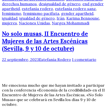
derechos humanos
,
desigualdad de género
,
end gender
apartheid
,
estefanía rodero
,
estefanía rodero sanz
,
feminismo
,
feminismo pacifista
,
gender apartheid
,
igualdad
,
igualdad de género
,
Irán
,
Karima Bennoune
,
mujeres
,
Naciones Unidas
,
Narges Mohammadi
No solo musas, II Encuentro de
Mujeres de las Artes Escénicas
(Sevilla, 9 y 10 de octubre)
22 septiembre, 2023
Estefanía Rodero
1 comentario
Me emociona mucho que me hayan invitado a participar
con la conferencia «Economía de la credibilidad» en el II
Encuentro de Mujeres de las Artes Escénicas, «No Solo
Musas» que se celebrará en Sevilla los días 9 y 10 de
octubre.