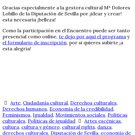
Gracias especialmente a la gestora cultural Mª Dolores
Lobillo de la Diputación de Sevilla por ¡idear y crear!
esta necesaria ¡belleza!
Como la participación en el Encuentro puede ser tanto
presencial como online,
te dejo por aquí el programa
y
el formulario de inscripción
, por si quieres subirte ¡a
esta alegría!
Arte
,
Ciudadanía cultural
,
Derechos culturales
,
Derechos humanos
,
Economía de la credibilidad
,
Feminismos
,
Igualdad
,
Movimientos sociales
,
Políticas
culturales
,
Políticas de igualdad
Artes escénicas
,
cultura
,
cultura y género
,
cultural rights
,
danza
,
derechos culturales
,
Diputación de Sevilla
,
economía de