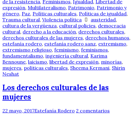
de la resistencia
,
Feminismos
,
Igualdad
,
Libertad de
expresión
,
Multilateralismo
,
Patrimonio
,
Patrimonio y
género
,
Paz
,
Políticas culturales
,
Políticas de igualdad
,
Trauma cultural
,
Violencia política
austeridad
,
cultura de la vergüenza
,
cultural policies
,
democracia
cultural
,
derecho a la educación
,
derechos culturales
,
derechos culturales de las mujeres
,
derechos humanos
,
estefanía rodero
,
estefanía rodero sanz
,
extremismo
,
extremismo religioso
,
feminismo
,
feminismos
,
fundamentalismo
,
ingeniería cultural
,
Karima
Bennoune
,
laicismo
,
libertad de expresión
,
minorías
,
mujeres
,
políticas culturales
,
Sheema Kermani
,
Shirin
Neshat
Los derechos culturales de las
mujeres
22 mayo, 2017
Estefanía Rodero
2 comentarios