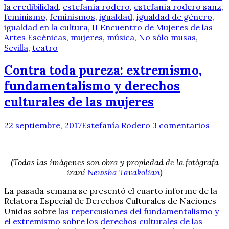
la credibilidad
,
estefanía rodero
,
estefanía rodero sanz
,
feminismo
,
feminismos
,
igualdad
,
igualdad de género
,
igualdad en la cultura
,
II Encuentro de Mujeres de las
Artes Escénicas
,
mujeres
,
música
,
No sólo musas
,
Sevilla
,
teatro
Contra toda pureza: extremismo,
fundamentalismo y derechos
culturales de las mujeres
22 septiembre, 2017
Estefanía Rodero
3 comentarios
(Todas las imágenes son obra y propiedad de la fotógrafa
iraní
Newsha Tavakolian
)
La pasada semana se presentó el cuarto informe de la
Relatora Especial de Derechos Culturales de Naciones
Unidas sobre
las repercusiones del fundamentalismo y
el extremismo sobre los derechos culturales de las