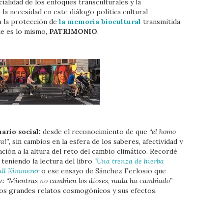
ialidad de los enfoques transculturales y la
la necesidad en este diálogo política cultural-
a la protección de
la memoria biocultural
transmitida
ue es lo mismo,
PATRIMONIO
.
ario social:
desde el reconocimiento de que
“el homo
al”,
sin cambios en la esfera de los saberes, afectividad y
ción a la altura del reto del cambio climático. Recordé
teniendo la lectura del libro
“Una trenza de hierba
all Kimmerer
o ese ensayo de Sánchez Ferlosio que
z:
“Mientras no cambien los dioses, nada ha cambiado”
 los grandes relatos cosmogónicos y sus efectos.