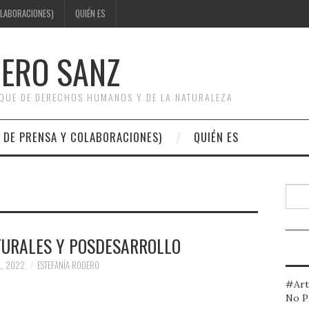
OLABORACIONES)
QUIÉN ES
DERO SANZ
OQUE DE DERECHOS HUMANOS Y DE LA NATURALEZA
 DE PRENSA Y COLABORACIONES)
QUIÉN ES
Busc
TURALES Y POSDESARROLLO
L, 2022
ESTEFANÍA RODERO
#Art
No P