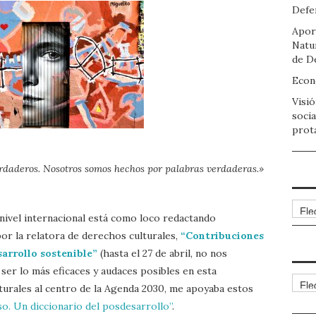
Defen
Apor
Natu
de D
Econo
Visió
socia
prot
daderos. Nosotros somos hechos por palabras verdaderas.»
Arch
nivel internacional está como loco redactando
por la relatora de derechos culturales,
“Contribuciones
sarrollo sostenible”
(hasta el 27 de abril, no nos
ser lo más eficaces y audaces posibles en esta
Cate
lturales al centro de la Agenda 2030, me apoyaba estos
so. Un diccionario del posdesarrollo”
.