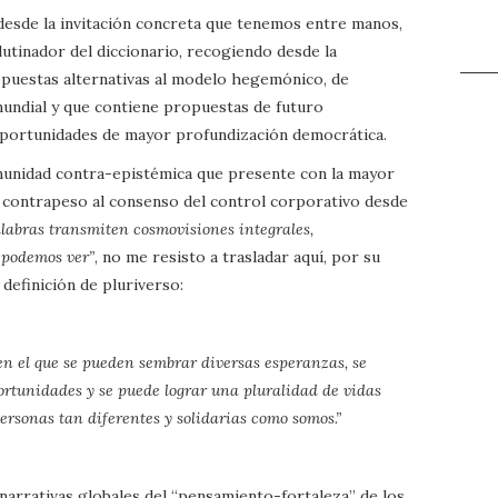
 desde la invitación concreta que tenemos entre manos,
utinador del diccionario, recogiendo desde la
opuestas alternativas al modelo hegemónico, de
mundial y que contiene propuestas de futuro
y oportunidades de mayor profundización democrática.
munidad contra-epistémica que presente con la mayor
e contrapeso al consenso del control corporativo desde
alabras transmiten cosmovisiones integrales,
 podemos ver”
, no me resisto a trasladar aquí, por su
 definición de pluriverso:
n el que se pueden sembrar diversas esperanzas, se
ortunidades y se puede lograr una pluralidad de vidas
ersonas tan diferentes y solidarias como somos.”
 narrativas globales del “pensamiento-fortaleza” de los