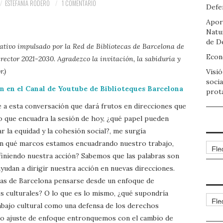
ESTEFANÍA RODERO
1 COMENTARIO
Defen
Apor
Natu
de D
rativo impulsado por la Red de Bibliotecas de Barcelona de
Econo
rector 2021-2030. Agradezco la invitación, la sabiduría y
.)
Visió
socia
ón en el Canal de Youtube de Biblioteques Barcelona
prot
 a esta conversación que dará frutos en direcciones que
 que encuadra la sesión de hoy, ¿qué papel pueden
r la equidad y la cohesión social?, me surgía
n qué marcos estamos encuadrando nuestro trabajo,
Arch
finiendo nuestra acción? Sabemos que las palabras son
udan a dirigir nuestra acción en nuevas direcciones.
cas de Barcelona pensarse desde un enfoque de
 culturales? O lo que es lo mismo, ¿qué supondría
Cate
abajo cultural como una defensa de los derechos
lo ajuste de enfoque entronquemos con el cambio de