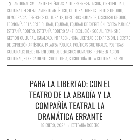
ANTIRRACISMO
,
ARTES ESCÉNICAS
,
AUTORREPRESENTACIÓN
,
CREDIBILIDAD
,
CULTURA DEL SILENCIAMIENTO ARTÍSTICO
,
CULTURAL RIGHTS
,
DELITOS DE ODIO
,
DEMOCRACIA
,
DERECHOS CULTURALES
,
DERECHOS HUMANOS
,
DISCURSO DE ODIO
,
ECONOMÍA DE LA CREDIBILIDAD
,
EQUIDAD
,
EQUIDAD DE EXPRESIÓN
,
ESFERA PÚBLICA
,
ESTEFANÍA RODERO
,
ESTEFANÍA RODERO SANZ
,
EXCLUSIÓN SOCIAL
,
FEMINISMO
,
GESTIÓN CULTURAL
,
IGUALDAD
,
INFRADENUNCIA
,
LIBERTAD DE EXPRESIÓN
,
LIBERTAD
DE EXPRESIÓN ARTÍSTICA
,
PALABRA PÚBLICA
,
POLÍTICAS CULTURALES
,
POLÍTICAS
CULTURALES DESDE UN ENFOQUE DE DERECHOS HUMANOS
,
REPRESENTACIÓN
CULTURAL
,
SILENCIAMIENTO
,
SOCIOLOGÍA
,
SOCIOLOGÍA DE LA CULTURA
,
TEATRO
PARA LA LIBERTAD: CON EL
TEATRO DE LA ABADÍA Y LA
COMPAÑÍA TEATRAL LA
DRAMÁTICA ERRANTE
18 ENERO, 2024
ESTEFANÍA RODERO