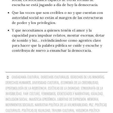
escucha se está jugando a día de hoy la democracia.
Que las voces que son creíbles o no y que cuentan con
autoridad social no están al margen de las estructuras
de poder y los privilegios.
Y que necesitamos a quienes tenéis el amor y la
capacidad para impulsar relatos, montar escenas, dotar
de sonido y luz… reivindicándose como agentes clave
para hacer que la palabra pública se cuide y escuche y
contribuya de nuevo a ensanchar la democracia.
CIUDADANÍA CULTURAL
,
DERECHOS CULTURALES
,
DERECHOS DE LAS MINORÍAS
,
DERECHOS HUMANOS
,
DIVERSIDAD CULTURAL
,
ECONOMÍA DE LA CREDIBILIDAD
,
EPISTEMOLOGÍA DE LA RESISTENCIA
,
ESTÉTICAS DE LA DIGNIDAD
,
ETNOGRAFÍA DE LA
INVISIBILIDAD
,
FAIR CULTURE
,
FEMINISMOS
,
IDENTIDADES Y NARRATIVAS
,
IGUALDAD
,
INCLUSIÓN SOCIAL
,
INJUSTICIA EPISTÉMICA
,
LIBERTAD DE EXPRESIÓN
,
MEMORIA
,
MOVIMIENTOS SOCIALES
,
NARRATIVA POLÍTICA DE LA VULNERABILIDAD
,
PAZ
,
POLÍTICAS
CULTURALES
,
POLÍTICAS DE IGUALDAD
,
TRAUMA CULTURAL
,
VIOLENCIA POLÍTICA