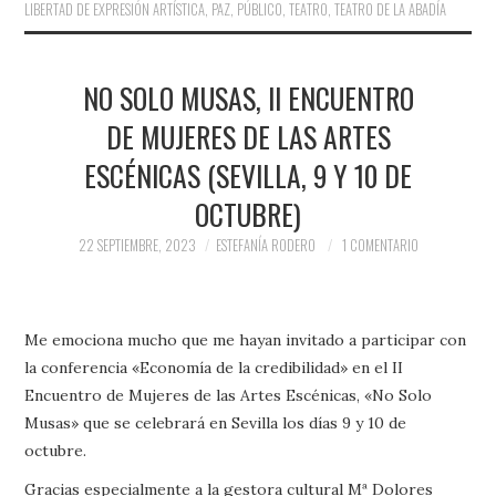
LIBERTAD DE EXPRESIÓN ARTÍSTICA
,
PAZ
,
PÚBLICO
,
TEATRO
,
TEATRO DE LA ABADÍA
NO SOLO MUSAS, II ENCUENTRO
DE MUJERES DE LAS ARTES
ESCÉNICAS (SEVILLA, 9 Y 10 DE
OCTUBRE)
22 SEPTIEMBRE, 2023
ESTEFANÍA RODERO
1 COMENTARIO
Me emociona mucho que me hayan invitado a participar con
la conferencia «Economía de la credibilidad» en el II
Encuentro de Mujeres de las Artes Escénicas, «No Solo
Musas» que se celebrará en Sevilla los días 9 y 10 de
octubre.
Gracias especialmente a la gestora cultural Mª Dolores