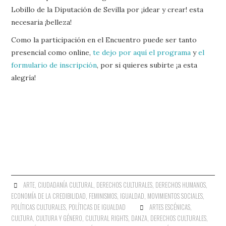
Lobillo de la Diputación de Sevilla por ¡idear y crear! esta
necesaria ¡belleza!
Como la participación en el Encuentro puede ser tanto
presencial como online,
te dejo por aquí el programa
y
el
formulario de inscripción
, por si quieres subirte ¡a esta
alegría!
ARTE
,
CIUDADANÍA CULTURAL
,
DERECHOS CULTURALES
,
DERECHOS HUMANOS
,
ECONOMÍA DE LA CREDIBILIDAD
,
FEMINISMOS
,
IGUALDAD
,
MOVIMIENTOS SOCIALES
,
POLÍTICAS CULTURALES
,
POLÍTICAS DE IGUALDAD
ARTES ESCÉNICAS
,
CULTURA
,
CULTURA Y GÉNERO
,
CULTURAL RIGHTS
,
DANZA
,
DERECHOS CULTURALES
,