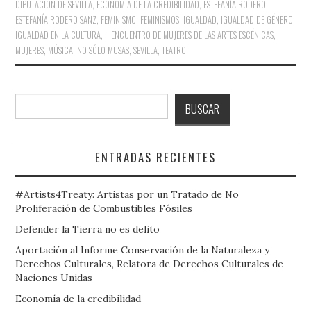
DIPUTACIÓN DE SEVILLA
,
ECONOMÍA DE LA CREDIBILIDAD
,
ESTEFANÍA RODERO
,
ESTEFANÍA RODERO SANZ
,
FEMINISMO
,
FEMINISMOS
,
IGUALDAD
,
IGUALDAD DE GÉNERO
,
IGUALDAD EN LA CULTURA
,
II ENCUENTRO DE MUJERES DE LAS ARTES ESCÉNICAS
,
MUJERES
,
MÚSICA
,
NO SÓLO MUSAS
,
SEVILLA
,
TEATRO
Buscar
BUSCAR
ENTRADAS RECIENTES
#Artists4Treaty: Artistas por un Tratado de No
Proliferación de Combustibles Fósiles
Defender la Tierra no es delito
Aportación al Informe Conservación de la Naturaleza y
Derechos Culturales, Relatora de Derechos Culturales de
Naciones Unidas
Economía de la credibilidad