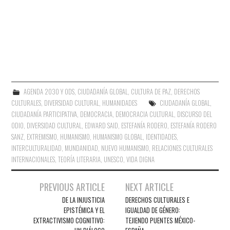
AGENDA 2030 Y ODS
,
CIUDADANÍA GLOBAL
,
CULTURA DE PAZ
,
DERECHOS
CULTURALES
,
DIVERSIDAD CULTURAL
,
HUMANIDADES
CIUDADANÍA GLOBAL
,
CIUDADANÍA PARTICIPATIVA
,
DEMOCRACIA
,
DEMOCRACIA CULTURAL
,
DISCURSO DEL
ODIO
,
DIVERSIDAD CULTURAL
,
EDWARD SAID
,
ESTEFANÍA RODERO
,
ESTEFANÍA RODERO
SANZ
,
EXTREMISMO
,
HUMANISMO
,
HUMANISMO GLOBAL
,
IDENTIDADES
,
INTERCULTURALIDAD
,
MUNDANIDAD
,
NUEVO HUMANISMO
,
RELACIONES CULTURALES
INTERNACIONALES
,
TEORÍA LITERARIA
,
UNESCO
,
VIDA DIGNA
Navegación
PREVIOUS ARTICLE
NEXT ARTICLE
de
DE LA INJUSTICIA
DERECHOS CULTURALES E
EPISTÉMICA Y EL
IGUALDAD DE GÉNERO:
entradas
EXTRACTIVISMO COGNITIVO:
TEJIENDO PUENTES MÉXICO-