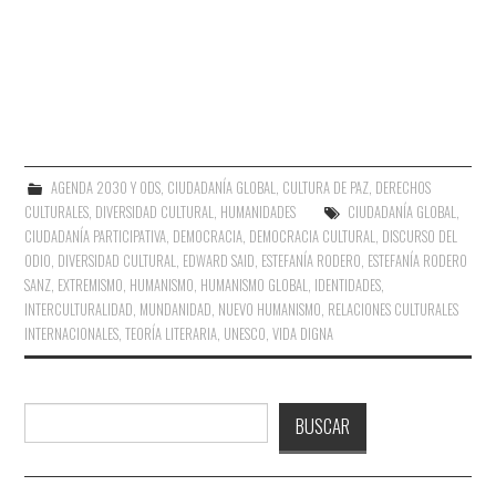
AGENDA 2030 Y ODS
,
CIUDADANÍA GLOBAL
,
CULTURA DE PAZ
,
DERECHOS
CULTURALES
,
DIVERSIDAD CULTURAL
,
HUMANIDADES
CIUDADANÍA GLOBAL
,
CIUDADANÍA PARTICIPATIVA
,
DEMOCRACIA
,
DEMOCRACIA CULTURAL
,
DISCURSO DEL
ODIO
,
DIVERSIDAD CULTURAL
,
EDWARD SAID
,
ESTEFANÍA RODERO
,
ESTEFANÍA RODERO
SANZ
,
EXTREMISMO
,
HUMANISMO
,
HUMANISMO GLOBAL
,
IDENTIDADES
,
INTERCULTURALIDAD
,
MUNDANIDAD
,
NUEVO HUMANISMO
,
RELACIONES CULTURALES
INTERNACIONALES
,
TEORÍA LITERARIA
,
UNESCO
,
VIDA DIGNA
Buscar
BUSCAR