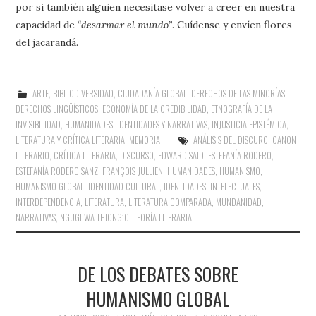
por si también alguien necesitase volver a creer en nuestra
capacidad de
“desarmar el mundo”
. Cuídense y envíen flores
del jacarandá.
ARTE
,
BIBLIODIVERSIDAD
,
CIUDADANÍA GLOBAL
,
DERECHOS DE LAS MINORÍAS
,
DERECHOS LINGÜÍSTICOS
,
ECONOMÍA DE LA CREDIBILIDAD
,
ETNOGRAFÍA DE LA
INVISIBILIDAD
,
HUMANIDADES
,
IDENTIDADES Y NARRATIVAS
,
INJUSTICIA EPISTÉMICA
,
LITERATURA Y CRÍTICA LITERARIA
,
MEMORIA
ANÁLISIS DEL DISCURO
,
CANON
LITERARIO
,
CRÍTICA LITERARIA
,
DISCURSO
,
EDWARD SAID
,
ESTEFANÍA RODERO
,
ESTEFANÍA RODERO SANZ
,
FRANÇOIS JULLIEN
,
HUMANIDADES
,
HUMANISMO
,
HUMANISMO GLOBAL
,
IDENTIDAD CULTURAL
,
IDENTIDADES
,
INTELECTUALES
,
INTERDEPENDENCIA
,
LITERATURA
,
LITERATURA COMPARADA
,
MUNDANIDAD
,
NARRATIVAS
,
NGUGI WA THIONG´O
,
TEORÍA LITERARIA
DE LOS DEBATES SOBRE
HUMANISMO GLOBAL