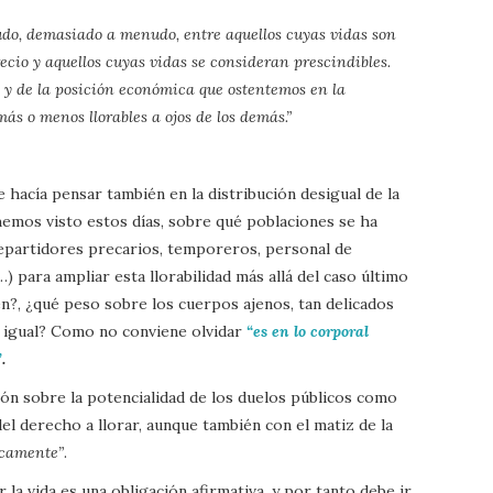
udo, demasiado a menudo, entre aquellos cuyas vidas son
ecio y aquellos cuyas vidas se consideran prescindibles.
 y de la posición económica que ostentemos en la
ás o menos llorables a ojos de los demás.”
hacía pensar también en la distribución desigual de la
hemos visto estos días, sobre qué poblaciones se ha
epartidores precarios, temporeros, personal de
) para ampliar esta llorabilidad más allá del caso último
n?, ¿qué peso sobre los cuerpos ajenos, tan delicados
 igual? Como no conviene olvidar
“es en lo corporal
”
.
exión sobre la potencialidad de los duelos públicos como
 del derecho a llorar, aunque también con el matiz de la
icamente”
.
la vida es una obligación afirmativa, y por tanto debe ir