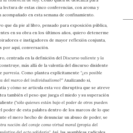
 lectura de estas cinco conferencias, con aroma y
an acompañado en esta semana de confinamiento.
 que da pie al libro, pensado para exposición pública,
ntes en su obra en los últimos años, quiero detenerme
piradores e instigadores de mayor reflexión conjunta,
 por aquí, conversación.
ro, centrada en la definición del
Discurso valiente y la
construye, más allá de la valentía del discurso disidente
de
parresía
. Como plantea explícitamente
“¿es posible
era del marco del individualismo?”
Analizando si,
ntía y cómo se articula esta voz disruptiva que se atreve
ntea también el peso que juega el miedo y su superación
aliente (
“sólo quienes están bajo el poder de otros pueden
el poder de esta palabra dentro de los marcos de lo que
ante el mero hecho de denunciar un abuso de poder, se
tra noción del coraje como virtud moral (propia del
ulativo del acto solidario
”. Así, las asambleas radicales