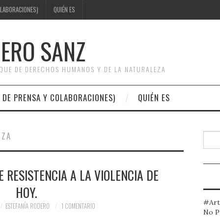
OLABORACIONES)
QUIÉN ES
DERO SANZ
OQUE DE DERECHOS HUMANOS Y DE LA NATURALEZA
 DE PRENSA Y COLABORACIONES)
QUIÉN ES
NZA
Busc
E RESISTENCIA A LA VIOLENCIA DE
HOY.
#Art
ESTEFANÍA RODERO
1 COMENTARIO
No P