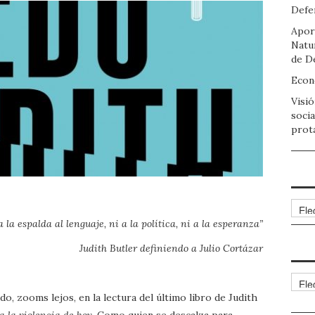
Defen
Apor
Natu
de D
Econo
Visió
socia
prot
Arch
 la espalda al lenguaje, ni a la política, ni a la esperanza”
Judith Butler definiendo a Julio Cortázar
Cate
o, zooms lejos, en la lectura del último libro de Judith
a la violencia de hoy
. Como quien se descalza para