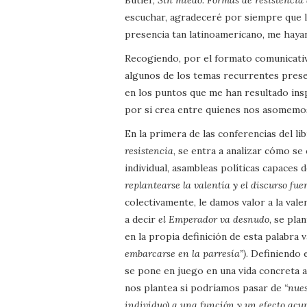
escuchar, agradeceré por siempre que la
presencia tan latinoamericano, me hay
Recogiendo, por el formato comunicativo
algunos de los temas recurrentes prese
en los puntos que me han resultado ins
por si crea entre quienes nos asomemos
En la primera de las conferencias del lib
resistencia
, se entra a analizar cómo se 
individual, asambleas políticas capaces 
replantearse la valentía y el discurso fu
colectivamente, le damos valor a la vale
a decir
el Emperador va desnudo
, se pla
en la propia definición de esta palabra v
embarcarse en la parresía”)
. Definiendo 
se pone en juego en una vida concreta 
nos plantea si podríamos pasar de
“nues
individuo) a una función y un efecto acum