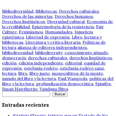
Bibliodiversidad
,
Bibliotecas
,
Derechos culturales
,
Derechos de las minorías
,
Derechos humanos
,
Derechos lingüísticos
,
Diversidad cultural
,
Economía de
la credibilidad
,
Epistemología de la resistencia
,
Fair
Culture
,
Feminismos
,
Humanidades
,
Injusticia
epistémica
,
Libertad de expresión
,
Libro, lectura y
bibliotecas
,
Literatura y crítica literaria
,
Políticas de
lectura
alianza de editores independientes
,
bibliodiversidad
,
bibliodiversity
,
conocimiento situado
,
democracia
,
derechos culturales
,
derechos lingüísticos
,
edición
,
edición independiente
,
editorial
,
equidad de
expresión
,
estefanía rodero
,
estefanía rodero sanz
,
lectura
,
libro
,
libro justo
,
monocultivos de la mente
,
mundo del libro y la lectura
,
Paul Wangoola
,
políticas del
libro y la lectura
,
profundización democrática
,
Spinifex
,
Susan Hawthorne
,
Vandana Shiva
Buscar
Buscar
Entradas recientes
#Artists4Treaty: Artistas por un Tratado de No