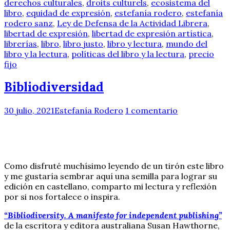
derechos culturales
,
droits culturels
,
ecosistema del
libro
,
equidad de expresión
,
estefanía rodero
,
estefanía
rodero sanz
,
Ley de Defensa de la Actividad Librera
,
libertad de expresión
,
libertad de expresión artística
,
librerías
,
libro
,
libro justo
,
libro y lectura
,
mundo del
libro y la lectura
,
políticas del libro y la lectura
,
precio
fijo
Bibliodiversidad
30 julio, 2021
Estefanía Rodero
1 comentario
Como disfruté muchísimo leyendo de un tirón este libro
y me gustaría sembrar aquí una semilla para lograr su
edición en castellano, comparto mi lectura y reflexión
por si nos fortalece o inspira.
“Bibliodiversity. A manifesto for independent publishing”
de la escritora y editora australiana Susan Hawthorne,