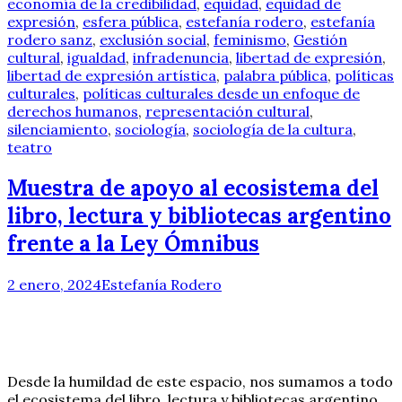
economía de la credibilidad
,
equidad
,
equidad de
expresión
,
esfera pública
,
estefanía rodero
,
estefanía
rodero sanz
,
exclusión social
,
feminismo
,
Gestión
cultural
,
igualdad
,
infradenuncia
,
libertad de expresión
,
libertad de expresión artística
,
palabra pública
,
políticas
culturales
,
políticas culturales desde un enfoque de
derechos humanos
,
representación cultural
,
silenciamiento
,
sociología
,
sociología de la cultura
,
teatro
Muestra de apoyo al ecosistema del
libro, lectura y bibliotecas argentino
frente a la Ley Ómnibus
2 enero, 2024
Estefanía Rodero
Desde la humildad de este espacio, nos sumamos a todo
el ecosistema del libro, lectura y bibliotecas argentino,