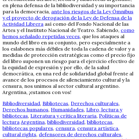
en plena defensa de la bibliodiversidad y su importancia
para la democracia,
ante los riesgos de la Ley Ómnibus
y el proyecto de derogación de la Ley de Defensa de la
Actividad Librera
así como del Fondo Nacional de las
Artes y el Instituto Nacional de Teatro. Sabiendo,
como
hemos señalado repetidas veces
, que los ataques al
mundo del libro en su conjunto, pero especialmente a
los eslabones más débiles de toda la cadena de valor y a
medidas de protección estratégicas como el precio fijo
del libro suponen un riesgo para el ejercicio efectivo de
la equidad de expresión y por ello, de la salud
democrática, en una red de solidaridad global frente al
avance de los procesos de silenciamiento cultural y la
censura, nos unimos al sector cultural argentino.
Argentina, ¡estamos con vos!
Bibliodiversidad
,
Bibliotecas
,
Derechos culturales
,
Derechos humanos
,
Humanidades
,
Libro, lectura y
bibliotecas
,
Literatura y crítica literaria
,
Políticas de
lectura
Argentina
,
bibliodiversidad
,
bibliotecas
,
bibliotecas populares
,
censura
,
censura artística
,
cultural rights
,
defensores de derechos culturales
,