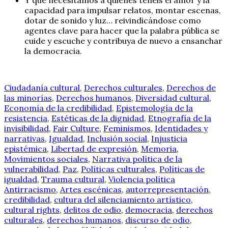
capacidad para impulsar relatos, montar escenas,
dotar de sonido y luz… reivindicándose como
agentes clave para hacer que la palabra pública se
cuide y escuche y contribuya de nuevo a ensanchar
la democracia.
Ciudadanía cultural
,
Derechos culturales
,
Derechos de
las minorías
,
Derechos humanos
,
Diversidad cultural
,
Economía de la credibilidad
,
Epistemología de la
resistencia
,
Estéticas de la dignidad
,
Etnografía de la
invisibilidad
,
Fair Culture
,
Feminismos
,
Identidades y
narrativas
,
Igualdad
,
Inclusión social
,
Injusticia
epistémica
,
Libertad de expresión
,
Memoria
,
Movimientos sociales
,
Narrativa política de la
vulnerabilidad
,
Paz
,
Políticas culturales
,
Políticas de
igualdad
,
Trauma cultural
,
Violencia política
Antirracismo
,
Artes escénicas
,
autorrepresentación
,
credibilidad
,
cultura del silenciamiento artístico
,
cultural rights
,
delitos de odio
,
democracia
,
derechos
culturales
,
derechos humanos
,
discurso de odio
,