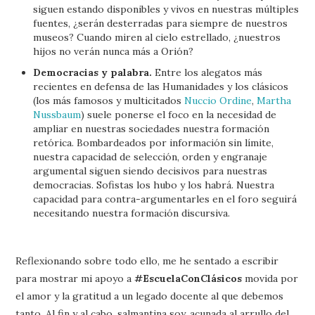
siguen estando disponibles y vivos en nuestras múltiples
fuentes, ¿serán desterradas para siempre de nuestros
museos? Cuando miren al cielo estrellado, ¿nuestros
hijos no verán nunca más a Orión?
Democracias y palabra.
Entre los alegatos más
recientes en defensa de las Humanidades y los clásicos
(los más famosos y multicitados
Nuccio Ordine
,
Martha
Nussbaum
) suele ponerse el foco en la necesidad de
ampliar en nuestras sociedades nuestra formación
retórica. Bombardeados por información sin límite,
nuestra capacidad de selección, orden y engranaje
argumental siguen siendo decisivos para nuestras
democracias. Sofistas los hubo y los habrá. Nuestra
capacidad para contra-argumentarles en el foro seguirá
necesitando nuestra formación discursiva.
Reflexionando sobre todo ello, me he sentado a escribir
para mostrar mi apoyo a
#EscuelaConClásicos
movida por
el amor y la gratitud a un legado docente al que debemos
tanto. Al fin y al cabo, salmantina soy, acunada al arrullo del