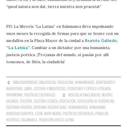
“quod natura non dat, tierra nuestra non praestat”
PD: La librería “La Latina” en Salamanca lleva impulsando
unos meses la recogida de firmas para que se honre con un
medallón en la Plaza Mayor de la ciudad a
Beatriz Galindo,
“La Latina”
. Cambiar a un dictador por una humanista,
justicia poética. ¡Troyanas del mundo, si pasáis por allí
tomemos, de Ilión, la ciudadela!
BIBLIODIVERSIDAD
,
BIBLIOTECAS
,
EDUCACIÓN
,
HUMANIDADES
,
IDENTIDADES Y
NARRATIVAS
,
LIBRO, LECTURA Y BIBLIOTECAS
,
LITERATURA Y CRÍTICA LITERARIA
,
PATRIMONIO
,
POLÍTICAS CULTURALES
#ESCUELACONCLÁSICOS
,
BEATRIZ
GALINDO
,
CULTURA
,
CULTURA CLÁSICA
,
EDUCACIÓN
,
EDUCACIÓN DE AUDIENCIAS
,
ESTEFANÍA RODERO
,
ESTEFANÍA RODERO SANZ
,
HUMANIDADES
,
HUMANISMO
,
IDENTIDAD EUROPEA
,
LATÍN
,
MARY BEARD
,
POLÍTICAS CULTURALES
,
PÚBLICOS
,
RETÓRICA
,
SALAMANCA
,
TRADICIÓN GRECO-LATINA