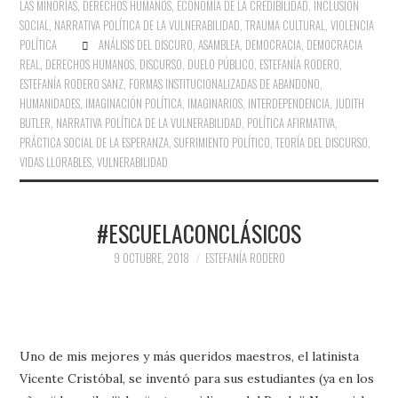
LAS MINORÍAS
,
DERECHOS HUMANOS
,
ECONOMÍA DE LA CREDIBILIDAD
,
INCLUSIÓN
SOCIAL
,
NARRATIVA POLÍTICA DE LA VULNERABILIDAD
,
TRAUMA CULTURAL
,
VIOLENCIA
POLÍTICA
ANÁLISIS DEL DISCURO
,
ASAMBLEA
,
DEMOCRACIA
,
DEMOCRACIA
REAL
,
DERECHOS HUMANOS
,
DISCURSO
,
DUELO PÚBLICO
,
ESTEFANÍA RODERO
,
ESTEFANÍA RODERO SANZ
,
FORMAS INSTITUCIONALIZADAS DE ABANDONO
,
HUMANIDADES
,
IMAGINACIÓN POLÍTICA
,
IMAGINARIOS
,
INTERDEPENDENCIA
,
JUDITH
BUTLER
,
NARRATIVA POLÍTICA DE LA VULNERABILIDAD
,
POLÍTICA AFIRMATIVA
,
PRÁCTICA SOCIAL DE LA ESPERANZA
,
SUFRIMIENTO POLÍTICO
,
TEORÍA DEL DISCURSO
,
VIDAS LLORABLES
,
VULNERABILIDAD
#ESCUELACONCLÁSICOS
9 OCTUBRE, 2018
ESTEFANÍA RODERO
Uno de mis mejores y más queridos maestros, el latinista
Vicente Cristóbal, se inventó para sus estudiantes (ya en los