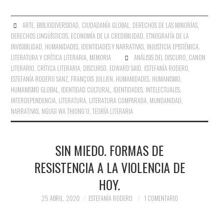
ARTE
,
BIBLIODIVERSIDAD
,
CIUDADANÍA GLOBAL
,
DERECHOS DE LAS MINORÍAS
,
DERECHOS LINGÜÍSTICOS
,
ECONOMÍA DE LA CREDIBILIDAD
,
ETNOGRAFÍA DE LA
INVISIBILIDAD
,
HUMANIDADES
,
IDENTIDADES Y NARRATIVAS
,
INJUSTICIA EPISTÉMICA
,
LITERATURA Y CRÍTICA LITERARIA
,
MEMORIA
ANÁLISIS DEL DISCURO
,
CANON
LITERARIO
,
CRÍTICA LITERARIA
,
DISCURSO
,
EDWARD SAID
,
ESTEFANÍA RODERO
,
ESTEFANÍA RODERO SANZ
,
FRANÇOIS JULLIEN
,
HUMANIDADES
,
HUMANISMO
,
HUMANISMO GLOBAL
,
IDENTIDAD CULTURAL
,
IDENTIDADES
,
INTELECTUALES
,
INTERDEPENDENCIA
,
LITERATURA
,
LITERATURA COMPARADA
,
MUNDANIDAD
,
NARRATIVAS
,
NGUGI WA THIONG´O
,
TEORÍA LITERARIA
SIN MIEDO. FORMAS DE
RESISTENCIA A LA VIOLENCIA DE
HOY.
25 ABRIL, 2020
ESTEFANÍA RODERO
1 COMENTARIO