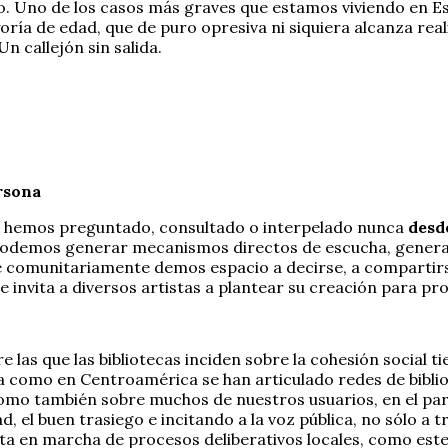
 Uno de los casos más graves que estamos viviendo en Espa
ría de edad, que de puro opresiva ni siquiera alcanza real
n callejón sin salida.
rsona
 hemos preguntado, consultado o interpelado nunca
desde
 podemos generar mecanismos directos de escucha, genera
e comunitariamente demos espacio a decirse, a comparti
 invita a diversos artistas a plantear su creación para pr
las que las bibliotecas inciden sobre la cohesión social t
 como en Centroamérica se han articulado redes de biblio
 plomo también sobre muchos de nuestros usuarios, en el 
el buen trasiego e incitando a la voz pública, no sólo a tr
esta en marcha de procesos deliberativos locales, como es