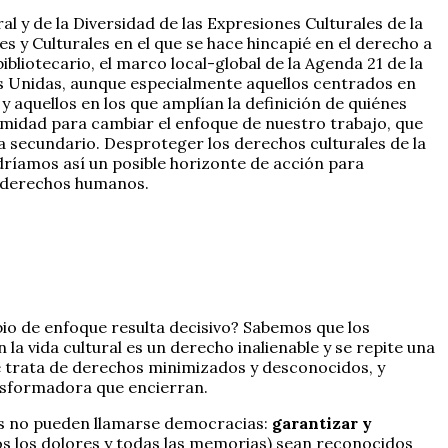
ral y de la Diversidad de las Expresiones Culturales de la
y Culturales en el que se hace hincapié en el derecho a
bliotecario, el marco local-global de la Agenda 21 de la
es Unidas, aunque especialmente aquellos centrados en
 y aquellos en los que amplían la definición de quiénes
imidad para cambiar el enfoque de nuestro trabajo, que
ma secundario. Desproteger los derechos culturales de la
dríamos así un posible horizonte de acción para
os derechos humanos.
o de enfoque resulta decisivo? Sabemos que los
a vida cultural es un derecho inalienable y se repite una
se trata de derechos minimizados y desconocidos, y
nsformadora que encierran.
ias no pueden llamarse democracias:
garantizar y
odos los dolores y todas las memorias) sean reconocidos