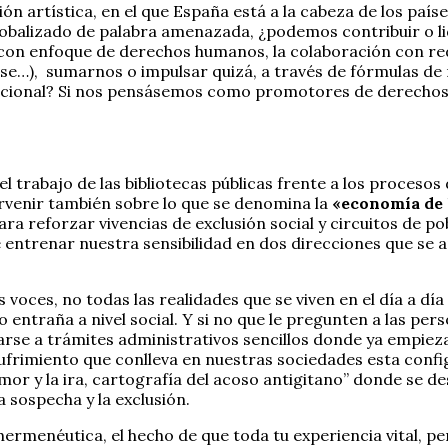
ión artística, en el que España está a la cabeza de los pa
 globalizado de palabra amenazada, ¿podemos contribuir o l
on enfoque de derechos humanos, la colaboración con rede
se…), sumarnos o impulsar quizá, a través de fórmulas de 
rnacional? Si nos pensásemos como promotores de derecho
l trabajo de las bibliotecas públicas frente a los procesos
rvenir también sobre lo que se denomina la
«economía de l
ra reforzar vivencias de exclusión social y circuitos de po
ntrenar nuestra sensibilidad en dos direcciones que se ap
las voces, no todas las realidades que se viven en el día a 
to entraña a nivel social. Y si no que le pregunten a las pe
arse a trámites administrativos sencillos donde ya empieza
imiento que conlleva en nuestras sociedades esta configur
mor y la ira, cartografía del acoso antigitano” donde se de
a sospecha y la exclusión.
a hermenéutica, el hecho de que toda tu experiencia vital, p