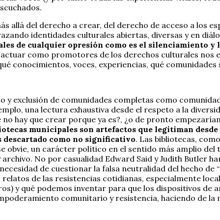
escuchados.
 allá del derecho a crear, del derecho de acceso a los esp
brazando identidades culturales abiertas, diversas y en diá
rales de cualquier opresión
como es el silenciamiento y l
r, actuar como promotores de los derechos culturales nos e
ué conocimientos, voces, experiencias, qué comunidades 
to y exclusión de comunidades completas como comunidade
emplo, una lectura exhaustiva desde el respeto a la divers
que no hay que crear porque ya es?, ¿o de pronto empezarí
liotecas municipales son artefactos que legitiman desd
es descartado como no significativo
. Las bibliotecas, com
 obvie, un carácter político en el sentido más amplio del
rchivo. No por casualidad Edward Said y Judith Butler han
necesidad de cuestionar la falsa neutralidad del hecho de 
 relatos de las resistencias cotidianas, especialmente loc
os) y qué podemos inventar para que los dispositivos de 
poderamiento comunitario y resistencia, haciendo de la 