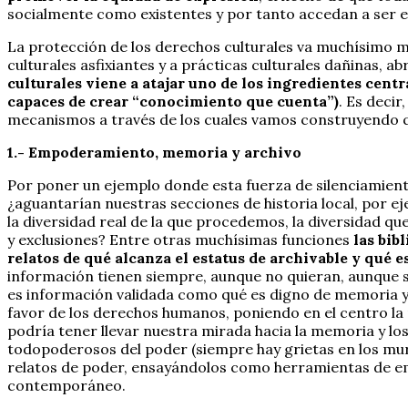
socialmente como existentes y por tanto accedan a ser 
La protección de los derechos culturales va muchísimo más
culturales asfixiantes y a prácticas culturales dañinas, a
culturales viene a atajar uno de los ingredientes cent
capaces de crear “conocimiento que cuenta”)
. Es deci
mecanismos a través de los cuales vamos construyendo q
1.- Empoderamiento, memoria y archivo
Por poner un ejemplo donde esta fuerza de silenciamien
¿aguantarían nuestras secciones de historia local, por ej
la diversidad real de la que procedemos, la diversidad 
y exclusiones? Entre otras muchísimas funciones
las bib
relatos de qué alcanza el estatus de archivable y qué 
información tienen siempre, aunque no quieran, aunque se
es información validada como qué es digno de memoria y a
favor de los derechos humanos, poniendo en el centro la 
podría tener llevar nuestra mirada hacia la memoria y los
todopoderosos del poder (siempre hay grietas en los mur
relatos de poder, ensayándolos como herramientas de em
contemporáneo.