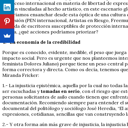
retroceso internacional en materia de libertad de expres
prisión vinculadas al hecho artístico, en este escenario
¿Podríamos ensanchar desde esta óptica de una cultura c
expresión (PEN internacional, Artistas en Riesgo, Freemu
acogida de escritores susceptibles de protección inte
óptica, ¿qué acciones podríamos priorizar?
4.- La economía de la credibilidad
Porque es conocido, evidente, medible, el peso que juega e
impacto social. Pero es urgente que nos planteemos inte
feminista Dolores Juliano) porque tiene un peso central pa
forma correctora y directa. Como os decía, tenemos que e
Miranda Fricker:
1.- La injusticia epistémica, aquella por la cual no todas 
ser escuchadas y
tomadas en serio
, con el riesgo que es
personas solicitantes de asilo cuando tienen que enfrent
documentación. Recomiendo siempre para entender el sufr
documental del politólogo y sociólogo José Heredia, “El a
expresiones, cotidianas, sencillas que van construyendo l
2.- Y otra forma aún más grave de injusticia, la injustici