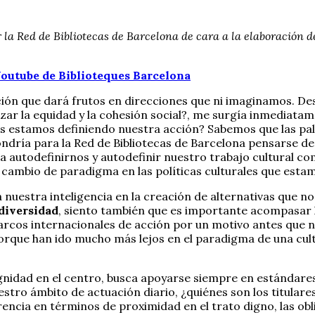
r la Red de Bibliotecas de Barcelona de cara a la elaboración 
 Youtube de Biblioteques Barcelona
ión que dará frutos en direcciones que ni imaginamos. De
rzar la equidad y la cohesión social?, me surgía inmedia
as estamos definiendo nuestra acción? Sabemos que las pa
pondría para la Red de Bibliotecas de Barcelona pensarse 
ía autodefinirnos y autodefinir nuestro trabajo cultural 
cambio de paradigma en las políticas culturales que estamo
nuestra inteligencia en la creación de alternativas que n
 diversidad
, siento también que es importante acompasar la
 marcos internacionales de acción por un motivo antes que 
porque han ido mucho más lejos en el paradigma de una cul
gnidad en el centro, busca apoyarse siempre en estándare
tro ámbito de actuación diario, ¿quiénes son los titulares
encia en términos de proximidad en el trato digno, las ob