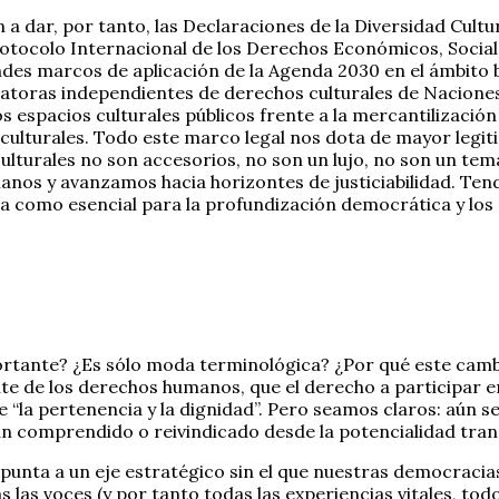
n a dar, por tanto, las Declaraciones de la Diversidad Cultu
ocolo Internacional de los Derechos Económicos, Sociales 
ndes marcos de aplicación de la Agenda 2030 en el ámbito bi
relatoras independientes de derechos culturales de Nacion
os espacios culturales públicos frente a la mercantilización
culturales. Todo este marco legal nos dota de mayor legit
 culturales no son accesorios, no son un lujo, no son un te
anos y avanzamos hacia horizontes de justiciabilidad. Ten
lona como esencial para la profundización democrática y l
tante? ¿Es sólo moda terminológica? ¿Por qué este cambi
e de los derechos humanos, que el derecho a participar en l
e “la pertenencia y la dignidad”. Pero seamos claros: aún 
n comprendido o reivindicado desde la potencialidad tra
 apunta a un eje estratégico sin el que nuestras democrac
as las voces (y por tanto todas las experiencias vitales, t