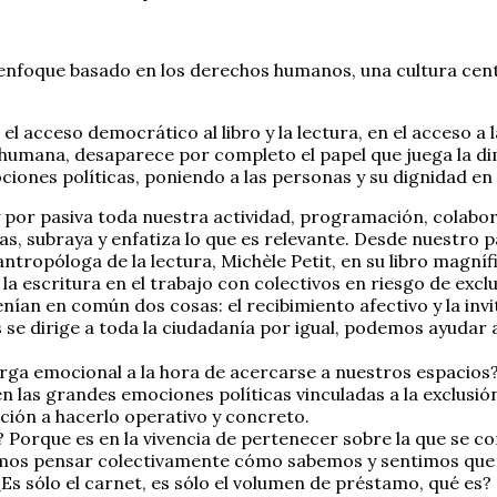
enfoque basado en los derechos humanos, una cultura cent
 el acceso democrático al libro y la lectura, en el acceso
umana, desaparece por completo el papel que juega la dime
ones políticas, poniendo a las personas y su dignidad en 
por pasiva toda nuestra actividad, programación, colabora
turas, subraya y enfatiza lo que es relevante. Desde nuest
ropóloga de la lectura, Michèle Petit, en su libro magnífic
 la escritura en el trabajo con colectivos en riesgo de exc
an en común dos cosas: el recibimiento afectivo y la invi
se dirige a toda la ciudadanía por igual, podemos ayudar a r
arga emocional a la hora de acercarse a nuestros espacio
n las grandes emociones políticas vinculadas a la exclusión
ción a hacerlo operativo y concreto.
Porque es en la vivencia de pertenecer sobre la que se co
os pensar colectivamente cómo sabemos y sentimos que f
Es sólo el carnet, es sólo el volumen de préstamo, qué es?