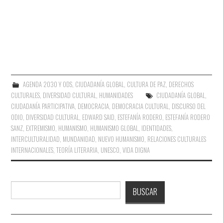
AGENDA 2030 Y ODS
,
CIUDADANÍA GLOBAL
,
CULTURA DE PAZ
,
DERECHOS
CULTURALES
,
DIVERSIDAD CULTURAL
,
HUMANIDADES
CIUDADANÍA GLOBAL
,
CIUDADANÍA PARTICIPATIVA
,
DEMOCRACIA
,
DEMOCRACIA CULTURAL
,
DISCURSO DEL
ODIO
,
DIVERSIDAD CULTURAL
,
EDWARD SAID
,
ESTEFANÍA RODERO
,
ESTEFANÍA RODERO
SANZ
,
EXTREMISMO
,
HUMANISMO
,
HUMANISMO GLOBAL
,
IDENTIDADES
,
INTERCULTURALIDAD
,
MUNDANIDAD
,
NUEVO HUMANISMO
,
RELACIONES CULTURALES
INTERNACIONALES
,
TEORÍA LITERARIA
,
UNESCO
,
VIDA DIGNA
Buscar
BUSCAR