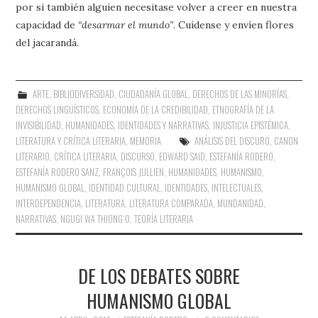
por si también alguien necesitase volver a creer en nuestra
capacidad de
“desarmar el mundo”
. Cuídense y envíen flores
del jacarandá.
ARTE
,
BIBLIODIVERSIDAD
,
CIUDADANÍA GLOBAL
,
DERECHOS DE LAS MINORÍAS
,
DERECHOS LINGÜÍSTICOS
,
ECONOMÍA DE LA CREDIBILIDAD
,
ETNOGRAFÍA DE LA
INVISIBILIDAD
,
HUMANIDADES
,
IDENTIDADES Y NARRATIVAS
,
INJUSTICIA EPISTÉMICA
,
LITERATURA Y CRÍTICA LITERARIA
,
MEMORIA
ANÁLISIS DEL DISCURO
,
CANON
LITERARIO
,
CRÍTICA LITERARIA
,
DISCURSO
,
EDWARD SAID
,
ESTEFANÍA RODERO
,
ESTEFANÍA RODERO SANZ
,
FRANÇOIS JULLIEN
,
HUMANIDADES
,
HUMANISMO
,
HUMANISMO GLOBAL
,
IDENTIDAD CULTURAL
,
IDENTIDADES
,
INTELECTUALES
,
INTERDEPENDENCIA
,
LITERATURA
,
LITERATURA COMPARADA
,
MUNDANIDAD
,
NARRATIVAS
,
NGUGI WA THIONG´O
,
TEORÍA LITERARIA
DE LOS DEBATES SOBRE
HUMANISMO GLOBAL