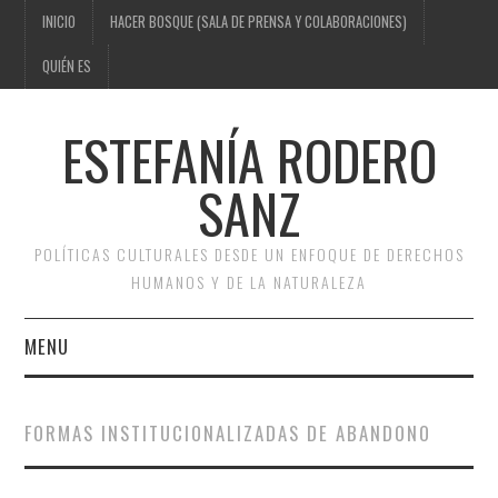
INICIO
HACER BOSQUE (SALA DE PRENSA Y COLABORACIONES)
QUIÉN ES
ESTEFANÍA RODERO
SANZ
POLÍTICAS CULTURALES DESDE UN ENFOQUE DE DERECHOS
HUMANOS Y DE LA NATURALEZA
MENU
INICIO
FORMAS INSTITUCIONALIZADAS DE ABANDONO
HACER BOSQUE (SALA DE