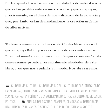
Butler apunta hacia las nuevas modalidades de autoritarismo
que están proliferando en nuestros días y que se apoyan,
precisamente, en el clima de normalización de la violencia y
que, por tanto, están demandándonos la creación urgente
de alternativas.
Todavía resonando con el verso de Cecilia Meireles en el
que se apoya Butler para cerrar una de sus conferencias
“Siento el mundo llorar como en una lengua extranjera”
, ojalá
conversemos pronto presencialmente alrededor de este
libro, creo que nos ayudaría. Sin miedo. Nos abrazaremos.
CIUDADANÍA CULTURAL
,
CIUDADANÍA GLOBAL
,
CULTURA DE PAZ
,
DERECHOS DE
LAS MINORÍAS
,
DERECHOS HUMANOS
,
ECONOMÍA DE LA CREDIBILIDAD
,
INCLUSIÓN
SOCIAL
,
NARRATIVA POLÍTICA DE LA VULNERABILIDAD
,
TRAUMA CULTURAL
,
VIOLENCIA
POLÍTICA
ANÁLISIS DEL DISCURO
,
ASAMBLEA
,
DEMOCRACIA
,
DEMOCRACIA
REAL
,
DERECHOS HUMANOS
,
DISCURSO
,
DUELO PÚBLICO
,
ESTEFANÍA RODERO
,