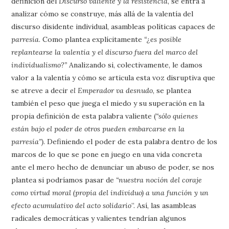
definición del
Discurso valiente y la resistencia
, se entra a
analizar cómo se construye, más allá de la valentía del
discurso disidente individual, asambleas políticas capaces de
parresía
. Como plantea explícitamente
“¿es posible
replantearse la valentía y el discurso fuera del marco del
individualismo?”
Analizando si, colectivamente, le damos
valor a la valentía y cómo se articula esta voz disruptiva que
se atreve a decir
el Emperador va desnudo
, se plantea
también el peso que juega el miedo y su superación en la
propia definición de esta palabra valiente (
“sólo quienes
están bajo el poder de otros pueden embarcarse en la
parresía”)
. Definiendo el poder de esta palabra dentro de los
marcos de lo que se pone en juego en una vida concreta
ante el mero hecho de denunciar un abuso de poder, se nos
plantea si podríamos pasar de
“nuestra noción del coraje
como virtud moral (propia del individuo) a una función y un
efecto acumulativo del acto solidario
”. Así, las asambleas
radicales democráticas y valientes tendrían algunos