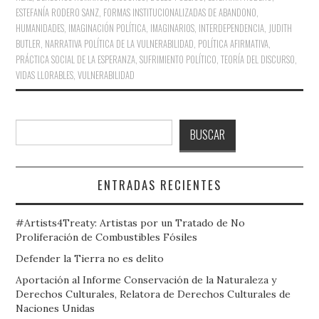
ESTEFANÍA RODERO SANZ
,
FORMAS INSTITUCIONALIZADAS DE ABANDONO
,
HUMANIDADES
,
IMAGINACIÓN POLÍTICA
,
IMAGINARIOS
,
INTERDEPENDENCIA
,
JUDITH
BUTLER
,
NARRATIVA POLÍTICA DE LA VULNERABILIDAD
,
POLÍTICA AFIRMATIVA
,
PRÁCTICA SOCIAL DE LA ESPERANZA
,
SUFRIMIENTO POLÍTICO
,
TEORÍA DEL DISCURSO
,
VIDAS LLORABLES
,
VULNERABILIDAD
Buscar
BUSCAR
ENTRADAS RECIENTES
#Artists4Treaty: Artistas por un Tratado de No
Proliferación de Combustibles Fósiles
Defender la Tierra no es delito
Aportación al Informe Conservación de la Naturaleza y
Derechos Culturales, Relatora de Derechos Culturales de
Naciones Unidas