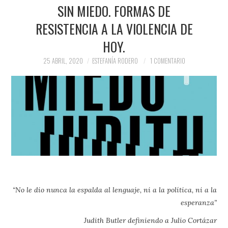
PRENSA Y
SIN MIEDO. FORMAS DE
RESISTENCIA A LA VIOLENCIA DE
COLABORACIONES)
HOY.
QUIÉN ES
25 ABRIL, 2020
ESTEFANÍA RODERO
1 COMENTARIO
“No le dio nunca la espalda al lenguaje, ni a la política, ni a la
esperanza”
Judith Butler definiendo a Julio Cortázar