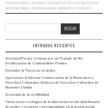
EXPRESIÓN ARTÍSTICA
,
PERTENENCIA
,
PLAN DIRECTOR 2021-2030 BIBLIOTECAS DE
BARCELONA
,
POBREZA
,
SEGURIDAD HUMANA
,
SENTIMIENTO DE PERTENENCIA
Buscar
BUSCAR
ENTRADAS RECIENTES
#Artists4Treaty: Artistas por un Tratado de No
Proliferación de Combustibles Fósiles
Defender la Tierra no es delito
Aportación al Informe Conservación de la Naturaleza y
Derechos Culturales, Relatora de Derechos Culturales de
Naciones Unidas
Economía de la credibilidad
Visión socio-ecológica de la innovación social: distribución
de poder y recursos y protagonismo en la acción social