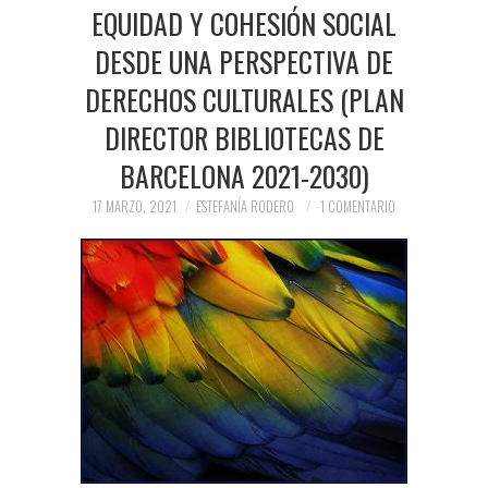
PRENSA Y
EQUIDAD Y COHESIÓN SOCIAL
DESDE UNA PERSPECTIVA DE
COLABORACIONES)
DERECHOS CULTURALES (PLAN
QUIÉN ES
DIRECTOR BIBLIOTECAS DE
BARCELONA 2021-2030)
17 MARZO, 2021
ESTEFANÍA RODERO
1 COMENTARIO