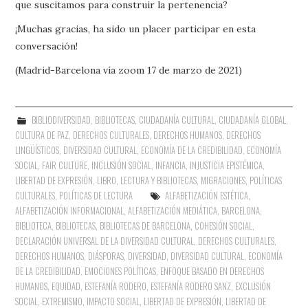
que suscitamos para construir la pertenencia?
¡Muchas gracias, ha sido un placer participar en esta
conversación!
(Madrid-Barcelona vía zoom 17 de marzo de 2021)
BIBLIODIVERSIDAD
,
BIBLIOTECAS
,
CIUDADANÍA CULTURAL
,
CIUDADANÍA GLOBAL
,
CULTURA DE PAZ
,
DERECHOS CULTURALES
,
DERECHOS HUMANOS
,
DERECHOS
LINGÜÍSTICOS
,
DIVERSIDAD CULTURAL
,
ECONOMÍA DE LA CREDIBILIDAD
,
ECONOMÍA
SOCIAL
,
FAIR CULTURE
,
INCLUSIÓN SOCIAL
,
INFANCIA
,
INJUSTICIA EPISTÉMICA
,
LIBERTAD DE EXPRESIÓN
,
LIBRO, LECTURA Y BIBLIOTECAS
,
MIGRACIONES
,
POLÍTICAS
CULTURALES
,
POLÍTICAS DE LECTURA
ALFABETIZACIÓN ESTÉTICA
,
ALFABETIZACIÓN INFORMACIONAL
,
ALFABETIZACIÓN MEDIÁTICA
,
BARCELONA
,
BIBLIOTECA
,
BIBLIOTECAS
,
BIBLIOTECAS DE BARCELONA
,
COHESIÓN SOCIAL
,
DECLARACIÓN UNIVERSAL DE LA DIVERSIDAD CULTURAL
,
DERECHOS CULTURALES
,
DERECHOS HUMANOS
,
DIÁSPORAS
,
DIVERSIDAD
,
DIVERSIDAD CULTURAL
,
ECONOMÍA
DE LA CREDIBILIDAD
,
EMOCIONES POLÍTICAS
,
ENFOQUE BASADO EN DERECHOS
HUMANOS
,
EQUIDAD
,
ESTEFANÍA RODERO
,
ESTEFANÍA RODERO SANZ
,
EXCLUSIÓN
SOCIAL
,
EXTREMISMO
,
IMPACTO SOCIAL
,
LIBERTAD DE EXPRESIÓN
,
LIBERTAD DE