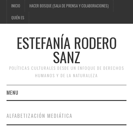
INICIO
HACER BOSQUE (SALA DE PRENSA Y COLABORACIONES)
QUIÉN ES
ESTEFANÍA RODERO
SANZ
POLÍTICAS CULTURALES DESDE UN ENFOQUE DE DERECHOS
HUMANOS Y DE LA NATURALEZA
MENU
INICIO
ALFABETIZACIÓN MEDIÁTICA
HACER BOSQUE (SALA DE