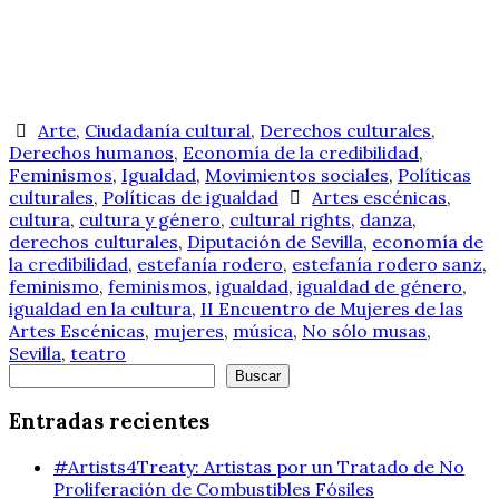
Arte
,
Ciudadanía cultural
,
Derechos culturales
,
Derechos humanos
,
Economía de la credibilidad
,
Feminismos
,
Igualdad
,
Movimientos sociales
,
Políticas
culturales
,
Políticas de igualdad
Artes escénicas
,
cultura
,
cultura y género
,
cultural rights
,
danza
,
derechos culturales
,
Diputación de Sevilla
,
economía de
la credibilidad
,
estefanía rodero
,
estefanía rodero sanz
,
feminismo
,
feminismos
,
igualdad
,
igualdad de género
,
igualdad en la cultura
,
II Encuentro de Mujeres de las
Artes Escénicas
,
mujeres
,
música
,
No sólo musas
,
Sevilla
,
teatro
Buscar
Buscar
Entradas recientes
#Artists4Treaty: Artistas por un Tratado de No
Proliferación de Combustibles Fósiles