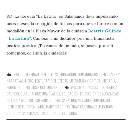
PD: La librería “La Latina” en Salamanca lleva impulsando
unos meses la recogida de firmas para que se honre con un
medallón en la Plaza Mayor de la ciudad a
Beatriz Galindo,
“La Latina”
. Cambiar a un dictador por una humanista,
justicia poética. ¡Troyanas del mundo, si pasáis por allí
tomemos, de Ilión, la ciudadela!
BIBLIODIVERSIDAD
,
BIBLIOTECAS
,
EDUCACIÓN
,
HUMANIDADES
,
IDENTIDADES Y
NARRATIVAS
,
LIBRO, LECTURA Y BIBLIOTECAS
,
LITERATURA Y CRÍTICA LITERARIA
,
PATRIMONIO
,
POLÍTICAS CULTURALES
#ESCUELACONCLÁSICOS
,
BEATRIZ
GALINDO
,
CULTURA
,
CULTURA CLÁSICA
,
EDUCACIÓN
,
EDUCACIÓN DE AUDIENCIAS
,
ESTEFANÍA RODERO
,
ESTEFANÍA RODERO SANZ
,
HUMANIDADES
,
HUMANISMO
,
IDENTIDAD EUROPEA
,
LATÍN
,
MARY BEARD
,
POLÍTICAS CULTURALES
,
PÚBLICOS
,
RETÓRICA
,
SALAMANCA
,
TRADICIÓN GRECO-LATINA