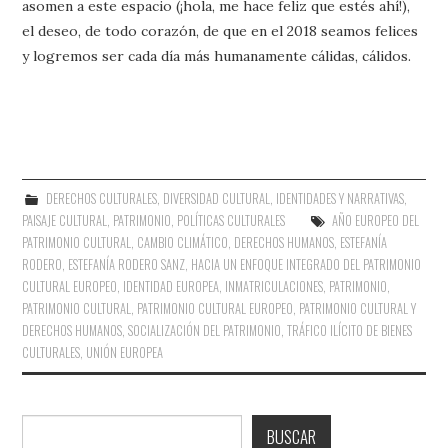
asomen a este espacio (¡hola, me hace feliz que estés ahí!),
el deseo, de todo corazón, de que en el 2018 seamos felices
y logremos ser cada día más humanamente cálidas, cálidos.
DERECHOS CULTURALES
,
DIVERSIDAD CULTURAL
,
IDENTIDADES Y NARRATIVAS
,
PAISAJE CULTURAL
,
PATRIMONIO
,
POLÍTICAS CULTURALES
AÑO EUROPEO DEL
PATRIMONIO CULTURAL
,
CAMBIO CLIMÁTICO
,
DERECHOS HUMANOS
,
ESTEFANÍA
RODERO
,
ESTEFANÍA RODERO SANZ
,
HACIA UN ENFOQUE INTEGRADO DEL PATRIMONIO
CULTURAL EUROPEO
,
IDENTIDAD EUROPEA
,
INMATRICULACIONES
,
PATRIMONIO
,
PATRIMONIO CULTURAL
,
PATRIMONIO CULTURAL EUROPEO
,
PATRIMONIO CULTURAL Y
DERECHOS HUMANOS
,
SOCIALIZACIÓN DEL PATRIMONIO
,
TRÁFICO ILÍCITO DE BIENES
CULTURALES
,
UNIÓN EUROPEA
Buscar
BUSCAR