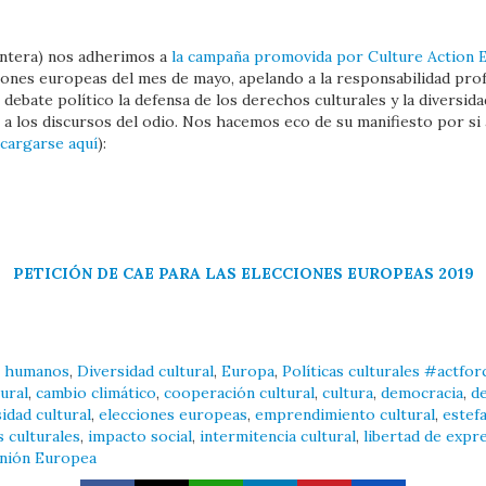
 entera) nos adherimos a
la campaña promovida por Culture Action 
ciones europeas del mes de mayo, apelando a la responsabilidad prof
ebate político la defensa de los derechos culturales y la diversidad
 los discursos del odio. Nos hacemos eco de su manifiesto por si 
cargarse aquí
):
PETICIÓN DE CAE PARA LAS ELECCIONES EUROPEAS 2019
 humanos
,
Diversidad cultural
,
Europa
,
Políticas culturales
#actfor
tural
,
cambio climático
,
cooperación cultural
,
cultura
,
democracia
,
de
idad cultural
,
elecciones europeas
,
emprendimiento cultural
,
estef
 culturales
,
impacto social
,
intermitencia cultural
,
libertad de expr
nión Europea