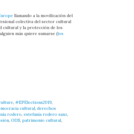
Europe
llamando a la movilización del
esional colectiva del sector cultural
 cultural y la protección de los
alguien más quiere sumarse (
los
culture
,
#EPElections2019
,
mocracia cultural
,
derechos
anía rodero
,
estefanía rodero sanz
,
esión
,
ODS
,
patrimonio cultural
,