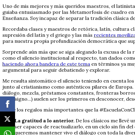
Uno de mis mejores y más queridos maestros, el latinista V
guiaba entusiasmado por las Metamorfosis de cuadro en 
Enseñanza. Soy incapaz de separar la tradición clásica de
Recordaba clases y maestros de retórica, latín, cultura cl
supresión del latín y el griego y las más
recientes moviliz
para nuestra propia profundización democrática que supo
Sorprende aún más que se siga alegando la excusa de la r
como el silencio institucional al respecto, tan dados co
haciendo ahora bandera de este tema
en términos ya muy 
argumental para seguir debatiendo y explorar.
Me resulta sintomático el silencio teniendo en cuenta los
junto al cristianismo como auténticos pilares de Europa. P
diálogo, mezcla, préstamos constantes, fronteras borrosa
todo signo…) suelen ser los primeros en desconocer, des
Entre los regalos más importantes que la #EscuelaConCl
La gratitud a lo anterior.
De los clásicos me llevé u
ser capaces de reactualizarlo, en un ciclo sin fin
queremos mantener vivo el diálogo con toda la dive