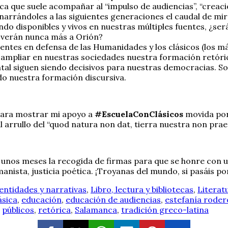
ca que suele acompañar al “impulso de audiencias”, “creació
narrándoles a las siguientes generaciones el caudal de mir
ando disponibles y vivos en nuestras múltiples fuentes, ¿
o verán nunca más a Orión?
entes en defensa de las Humanidades y los clásicos (los m
de ampliar en nuestras sociedades nuestra formación retór
al siguen siendo decisivos para nuestras democracias. Sof
o nuestra formación discursiva.
 para mostrar mi apoyo a
#EscuelaConClásicos
movida por 
l arrullo del “quod natura non dat, tierra nuestra non prae
o unos meses la recogida de firmas para que se honre con 
nista, justicia poética. ¡Troyanas del mundo, si pasáis por 
entidades y narrativas
,
Libro, lectura y bibliotecas
,
Literatu
ásica
,
educación
,
educación de audiencias
,
estefanía roder
,
públicos
,
retórica
,
Salamanca
,
tradición greco-latina