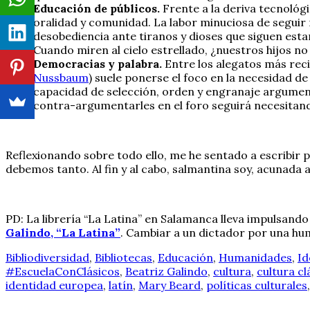
Educación de públicos.
Frente a la deriva tecnológi
oralidad y comunidad. La labor minuciosa de seguir 
desobediencia ante tiranos y dioses que siguen est
Cuando miren al cielo estrellado, ¿nuestros hijos n
Democracias y palabra.
Entre los alegatos más reci
Nussbaum
) suele ponerse el foco en la necesidad 
capacidad de selección, orden y engranaje argument
contra-argumentarles en el foro seguirá necesitand
Reflexionando sobre todo ello, me he sentado a escribir
debemos tanto. Al fin y al cabo, salmantina soy, acunada a
PD: La librería “La Latina” en Salamanca lleva impulsand
Galindo, “La Latina”
. Cambiar a un dictador por una huma
Bibliodiversidad
,
Bibliotecas
,
Educación
,
Humanidades
,
Id
#EscuelaConClásicos
,
Beatriz Galindo
,
cultura
,
cultura cl
identidad europea
,
latín
,
Mary Beard
,
políticas culturales