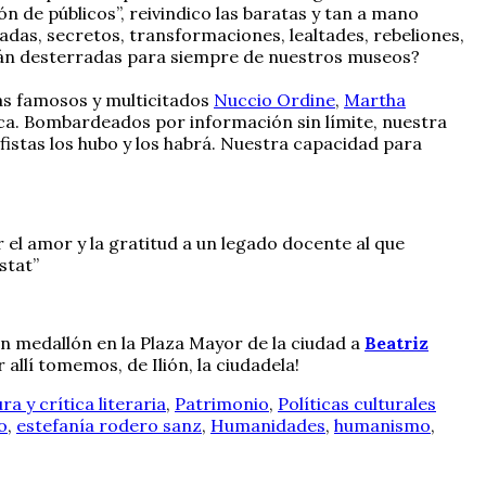
n de públicos”, reivindico las baratas y tan a mano
adas, secretos, transformaciones, lealtades, rebeliones,
serán desterradas para siempre de nuestros museos?
ás famosos y multicitados
Nuccio Ordine
,
Martha
ica. Bombardeados por información sin límite, nuestra
istas los hubo y los habrá. Nuestra capacidad para
el amor y la gratitud a un legado docente al que
stat”
un medallón en la Plaza Mayor de la ciudad a
Beatriz
allí tomemos, de Ilión, la ciudadela!
ra y crítica literaria
,
Patrimonio
,
Políticas culturales
o
,
estefanía rodero sanz
,
Humanidades
,
humanismo
,