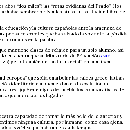
s años “dos miles”) las “rutas ovidianas del Prado”. Nos
e había sembrado décadas atrás la Institución Libre de
e la educación y la cultura españolas ante la amenaza de
las pocas referentes que han alzado la voz ante la pérdida
r formados en la palabra.
que mantiene clases de religión para un solo alumno, así
endo en cuenta que su Ministerio de Educación
está
a) pero también de “justicia social”, en una línea
ad europea” que solía enarbolar las raíces greco-latinas
ción identitaria europea en base a la exclusión del
ural real (qué enemigos del pueblo los comparatistas de
ente que merecen los legados.
uestra capacidad de tomar lo más bello de lo anterior y
 sentimos ninguna cultura, por humana, como casa ajena,
ndos posibles que habitan en cada lengua.