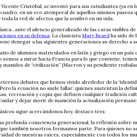
icente Cristóbal, se inventó para sus estudiantes (ya en lo
cuadro, en un eco atemporal de aquellos mismos paseos qu
 toda la red de afectos que la sembró en mi vida.
ásica…ante el silencio generalizado de las caras visibles d
aciones en su defensa
. La clasicista
Mary Beard
ha sido de 
ne denegar a las siguientes generaciones su derecho a se
atio de alumnos matriculados en latín y griego en un país 
mo somos a mirar hacia Francia para lo que conviene, teni
manidos de “civilización” (Macron y su pendiente resbaladiz
 eternos debates que hemos vivido alrededor de la “identid
ero la ecuación no suele fallar: quienes sustentan la defini
s, recreación y copia que definen cualquier tradición cult
cuidar y dejar morir de inanición la actualización perman
ásicos sigue acercándonos hoy, destaco tres:
na profunda consciencia generacional, la reflexión sobre n
 del que también nosotros formamos parte. Para quienes no
rsidad de nuestras raíces, especialmente con todos los mu