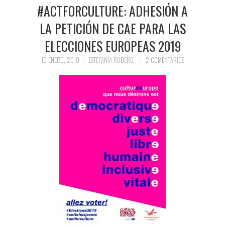
PRENSA Y
#ACTFORCULTURE: ADHESIÓN A
LA PETICIÓN DE CAE PARA LAS
COLABORACIONES)
ELECCIONES EUROPEAS 2019
QUIÉN ES
19 ENERO, 2019
ESTEFANÍA RODERO
2 COMENTARIOS