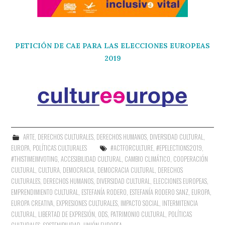
PETICIÓN DE CAE PARA LAS ELECCIONES EUROPEAS
2019
ARTE
,
DERECHOS CULTURALES
,
DERECHOS HUMANOS
,
DIVERSIDAD CULTURAL
,
EUROPA
,
POLÍTICAS CULTURALES
#ACTFORCULTURE
,
#EPELECTIONS2019
,
#THISTIMEIMVOTING
,
ACCESIBILIDAD CULTURAL
,
CAMBIO CLIMÁTICO
,
COOPERACIÓN
CULTURAL
,
CULTURA
,
DEMOCRACIA
,
DEMOCRACIA CULTURAL
,
DERECHOS
CULTURALES
,
DERECHOS HUMANOS
,
DIVERSIDAD CULTURAL
,
ELECCIONES EUROPEAS
,
EMPRENDIMIENTO CULTURAL
,
ESTEFANÍA RODERO
,
ESTEFANÍA RODERO SANZ
,
EUROPA
,
EUROPA CREATIVA
,
EXPRESIONES CULTURALES
,
IMPACTO SOCIAL
,
INTERMITENCIA
CULTURAL
,
LIBERTAD DE EXPRESIÓN
,
ODS
,
PATRIMONIO CULTURAL
,
POLÍTICAS