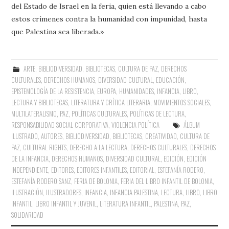
del Estado de Israel en la feria, quien está llevando a cabo
estos crímenes contra la humanidad con impunidad, hasta
que Palestina sea liberada.»
ARTE
,
BIBLIODIVERSIDAD
,
BIBLIOTECAS
,
CULTURA DE PAZ
,
DERECHOS
CULTURALES
,
DERECHOS HUMANOS
,
DIVERSIDAD CULTURAL
,
EDUCACIÓN
,
EPISTEMOLOGÍA DE LA RESISTENCIA
,
EUROPA
,
HUMANIDADES
,
INFANCIA
,
LIBRO,
LECTURA Y BIBLIOTECAS
,
LITERATURA Y CRÍTICA LITERARIA
,
MOVIMIENTOS SOCIALES
,
MULTILATERALISMO
,
PAZ
,
POLÍTICAS CULTURALES
,
POLÍTICAS DE LECTURA
,
RESPONSABILIDAD SOCIAL CORPORATIVA
,
VIOLENCIA POLÍTICA
ÁLBUM
ILUSTRADO
,
AUTORES
,
BIBLIODIVERSIDAD
,
BIBLIOTECAS
,
CREATIVIDAD
,
CULTURA DE
PAZ
,
CULTURAL RIGHTS
,
DERECHO A LA LECTURA
,
DERECHOS CULTURALES
,
DERECHOS
DE LA INFANCIA
,
DERECHOS HUMANOS
,
DIVERSIDAD CULTURAL
,
EDICIÓN
,
EDICIÓN
INDEPENDIENTE
,
EDITORES
,
EDITORES INFANTILES
,
EDITORIAL
,
ESTEFANÍA RODERO
,
ESTEFANÍA RODERO SANZ
,
FERIA DE BOLONIA
,
FERIA DEL LIBRO INFANTIL DE BOLONIA
,
ILUSTRACIÓN
,
ILUSTRADORES
,
INFANCIA
,
INFANCIA PALESTINA
,
LECTURA
,
LIBRO
,
LIBRO
INFANTIL
,
LIBRO INFANTIL Y JUVENIL
,
LITERATURA INFANTIL
,
PALESTINA
,
PAZ
,
SOLIDARIDAD