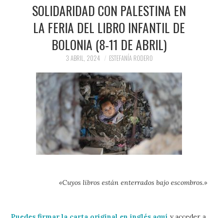
PRENSA Y
SOLIDARIDAD CON PALESTINA EN
LA FERIA DEL LIBRO INFANTIL DE
COLABORACIONES)
BOLONIA (8-11 DE ABRIL)
QUIÉN ES
3 ABRIL, 2024
ESTEFANÍA RODERO
«Cuyos libros están enterrados bajo escombros.»
Puedes firmar
la carta original en inglés aquí
y acceder a