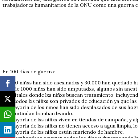
trabajadores humanitarios de la ONU como una guerra co
En 100 días de guerra:
10,000 niñxs han sido asesinadxs y 30,000 han quedado h
Más de 1000 niñxs han sido amputadxs, algunos sin anest
Hospitales donde lxs niñxs buscan tratamiento, incluyen
Casi todos lxs niñxs son privados de educación ya que la
La mayoría de los niños han sido desplazados de sus hoga
los continúan bombardeando.
La mayoría de lxs niñxs viven en tiendas de campaña, y al
La mayoría de lxs niñxs no tienen acceso a agua limpia, l
La mayoría de lxs niñxs están muriendo de hambre.
Los bombardeos ocurren todos los días y durante toda la