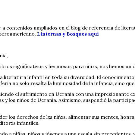
 a contenidos ampliados en el blog de referencia de litera
l iberoamericano,
Linternas y Bosques aquí
nia,
libros significativos y hermosos para niñxs, nos hemos un
la literatura infantil en toda su diversidad. El conocimiento
ria no solo resalta la luminosidad de la infancia, sino q
iendo el sufrimiento en Ucrania con una impresionante exhi
s y los niños de Ucrania. Asimismo, suspendió la participac
r los derechos de lxs niñxs, alimentar sus mentes, honrar 
torxs infantiles.
o a niñas, niños y jóvenes a una escala sin precedentes, y