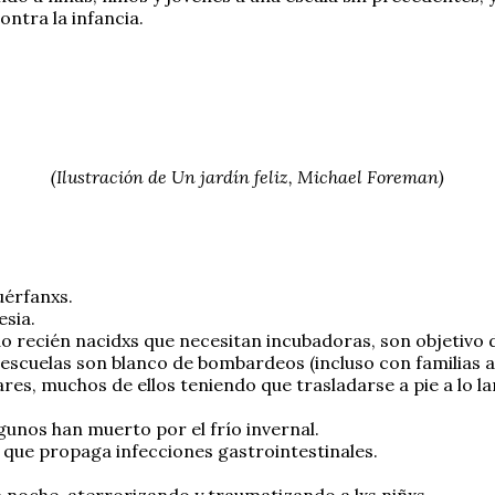
ntra la infancia.
(Ilustración de Un jardín feliz, Michael Foreman)
uérfanxs.
esia.
do recién nacidxs que necesitan incubadoras, son objetivo
s escuelas son blanco de bombardeos (incluso con familias 
res, muchos de ellos teniendo que trasladarse a pie a lo l
gunos han muerto por el frío invernal.
o que propaga infecciones gastrointestinales.
 noche, aterrorizando y traumatizando a lxs niñxs.