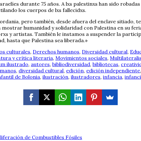
sraelíes durante 75 años. A lxs palestinxs han sido robadas
ilando los cuerpos de lxs fallecidxs.
rdania, pero también, desde afuera del enclave sitiado, te
en mostrar humanidad y solidaridad con Palestina en su feri
rxs y artistas. También le instamos a suspender la participa
, hasta que Palestina sea liberada.»
s culturales
,
Derechos humanos
,
Diversidad cultural
,
Edu
tura y crítica literaria
,
Movimientos sociales
,
Multilateral
um ilustrado
,
autores
,
bibliodiversidad
,
bibliotecas
,
creativi
umanos
,
diversidad cultural
,
edición
,
edición independiente
nfantil de Bolonia
,
ilustración
,
ilustradores
,
infancia
,
infanc
liferación de Combustibles Fósiles