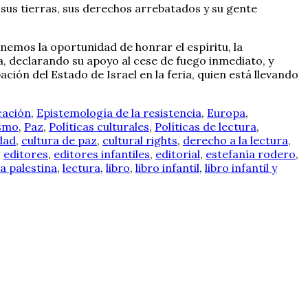
 sus tierras, sus derechos arrebatados y su gente
nemos la oportunidad de honrar el espíritu, la
a, declarando su apoyo al cese de fuego inmediato, y
ción del Estado de Israel en la feria, quien está llevando
cación
,
Epistemología de la resistencia
,
Europa
,
ismo
,
Paz
,
Políticas culturales
,
Políticas de lectura
,
dad
,
cultura de paz
,
cultural rights
,
derecho a la lectura
,
,
editores
,
editores infantiles
,
editorial
,
estefanía rodero
,
ia palestina
,
lectura
,
libro
,
libro infantil
,
libro infantil y