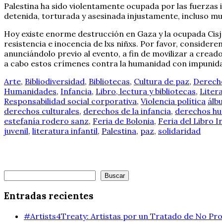
Palestina ha sido violentamente ocupada por las fuerzas i
detenida, torturada y asesinada injustamente, incluso mut
Hoy existe enorme destrucción en Gaza y la ocupada Cisjo
resistencia e inocencia de lxs niñxs. Por favor, consider
anunciándolo previo al evento, a fin de movilizar a creado
a cabo estos crímenes contra la humanidad con impunidad
Arte
,
Bibliodiversidad
,
Bibliotecas
,
Cultura de paz
,
Derecho
Humanidades
,
Infancia
,
Libro, lectura y bibliotecas
,
Litera
Responsabilidad social corporativa
,
Violencia política
álb
derechos culturales
,
derechos de la infancia
,
derechos h
estefanía rodero sanz
,
Feria de Bolonia
,
Feria del Libro I
juvenil
,
literatura infantil
,
Palestina
,
paz
,
solidaridad
Buscar
Buscar
Entradas recientes
#Artists4Treaty: Artistas por un Tratado de No Pro