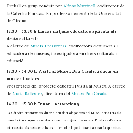
Treball en grup conduït per
Alfons Martinell
, codirector de
la Càtedra Pau Casals i professor emèrit de la Universitat
de Girona.
12.30 – 13.30 h Eines i mitjans educatius aplicats als
drets culturals
A càrrec de
Mireia Tresserras
, codirectora d’educArt s.l,
educadora de museus, investigadora en drets culturals i
educació.
13.30 – 14.30 h Visita al Museu Pau Casals. Educar en
música i valors
Presentació del projecte educatiu i visita al Museu. A càrrec
de
Núria Ballester
, directora del
Museu Pau Casals
.
14.30 – 15.30 h Dinar – networking
La Càtedra organitza un dinar a peu dret als jardins del Museu per a tots els
ponents i tots aquells assistents que hi estiguin interessats. En el cas d’estar-hi
interessats, els assistents hauran d’escollir l’opció dinar i abonar la quantitat de