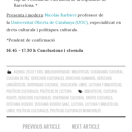
Barcelona. *
Presenta i modera
:
Nicolás Barbieri
professor de
la
Universitat Oberta de Catalunya (UOC)
, especialitzat en
drets culturals i polítiques culturals.
*Pendent de confirmació
16.45 – 17.30 h Conclusions i cloenda
AGENDA 2030 Y ODS
,
BIBLIODIVERSIDAD
,
BIBLIOTECAS
,
CIUDADANÍA CULTURAL
,
CULTURA DE PAZ
,
DERECHOS CULTURALES
,
DERECHOS HUMANOS
,
DERECHOS
LINGÜÍSTICOS
,
DIVERSIDAD CULTURAL
,
EDUCACIÓN
,
LIBRO, LECTURA Y BIBLIOTECAS
,
POLÍTICAS CULTURALES
,
POLÍTICAS DE LECTURA
BIBLIOTECAS
,
CULTURAL
RIGHTS
,
DERECHOS CULTURALES
,
DIVERSIDAD CULTURAL
,
DROITS CULTURELS
,
ESTEFANÍA RODERO
,
ESTEFANÍA RODERO SANZ
,
LECTURA
,
LECTURA Y BIBLIOTECAS
,
LIBRO
,
POLÍTICAS CULTURALES
,
POLÍTICAS CULTURALES MUNICIPALES
Navegación
PREVIOUS ARTICLE
NEXT ARTICLE