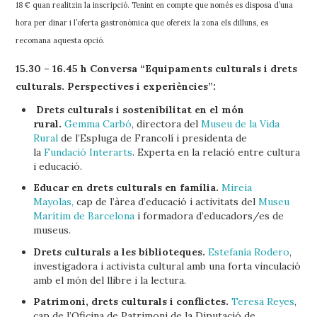
18 € quan realitzin la inscripció. Tenint en compte que només es disposa d’una
hora per dinar i l’oferta gastronòmica que ofereix la zona els dilluns, es
recomana aquesta opció.
15.30 – 16.45 h Conversa “Equipaments culturals i drets
culturals. Perspectives i experiències”:
Drets culturals i sostenibilitat en el món
rural.
Gemma Carbó
, directora del
Museu de la Vida
Rural
de l’Espluga de Francolí i presidenta de
la
Fundació Interarts
. Experta en la relació entre cultura
i educació.
Educar en drets culturals en família.
Mireia
Mayolas,
cap de l’àrea d’educació i activitats del
Museu
Marítim de Barcelona
i formadora d’educadors/es de
museus.
Drets culturals a les biblioteques.
Estefanía Rodero
,
investigadora i activista cultural amb una forta vinculació
amb el món del llibre i la lectura.
Patrimoni, drets culturals i conflictes.
Teresa Reyes
,
cap de l’Oficina de Patrimoni de la Diputació de