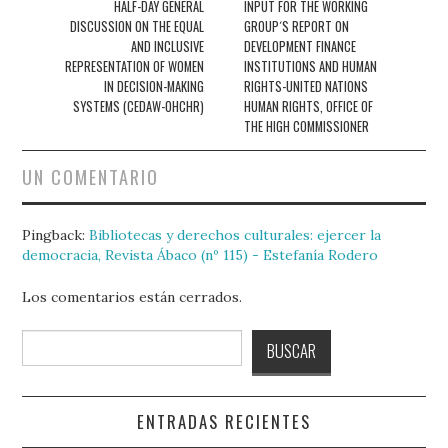
de
HALF-DAY GENERAL
INPUT FOR THE WORKING
DISCUSSION ON THE EQUAL
GROUP´S REPORT ON
entradas
AND INCLUSIVE
DEVELOPMENT FINANCE
REPRESENTATION OF WOMEN
INSTITUTIONS AND HUMAN
IN DECISION-MAKING
RIGHTS-UNITED NATIONS
SYSTEMS (CEDAW-OHCHR)
HUMAN RIGHTS, OFFICE OF
THE HIGH COMMISSIONER
UN COMENTARIO
Pingback:
Bibliotecas y derechos culturales: ejercer la
democracia, Revista Ábaco (nº 115) - Estefanía Rodero
Los comentarios están cerrados.
Buscar
BUSCAR
ENTRADAS RECIENTES