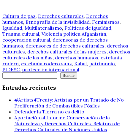
Cultura de paz
,
Derechos culturales
,
Derechos
humanos
,
Etnografía de la invisibilidad
,
Feminismos
,
Igualdad
,
Multilateralismo
,
Políticas de igualdad
,
Trauma cultural
,
Violencia política
Afganistán
,
cooperación cultural
,
defensoras de derechos
humanos
,
defensores de derechos culturales
,
derechos
culturales
,
derechos culturales de las mujeres
,
derechos
culturales de las niñas
,
derechos humanos
,
estefanía
rodero
,
estefanía rodero sanz
,
Kabul
,
patrimonio
,
PIDESC
,
protección internacional
Buscar
Buscar
Entradas recientes
#Artists4Treaty: Artistas por un Tratado de No
Proliferación de Combustibles Fósiles
Defender la Tierra no es delito
Aportación al Informe Conservación de la
Naturaleza y Derechos Culturales, Relatora de
Derechos Culturales de Naciones Unidas