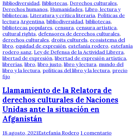
Bibliodiversidad
,
Bibliotecas
,
Derechos culturales
,
Derechos humanos
,
Humanidades
,
Libro, lectura y
bibliotecas
,
Literatura y crítica literaria
,
Políticas de
lectura
Argentina
,
bibliodiversidad
,
bibliotecas
,
bibliotecas populares
,
censura
,
censura artística
,
cultural rights
,
defensores de derechos culturales
,
derechos culturales
,
droits culturels
,
ecosistema del
libro
,
equidad de expresión
,
estefanía rodero
,
estefanía
rodero sanz
,
Ley de Defensa de la Actividad Librera
,
libertad de expresión
,
libertad de expresión artística
,
librerías
,
libro
,
libro justo
,
libro y lectura
,
mundo del
libro y la lectura
,
políticas del libro y la lectura
,
precio
fijo
Llamamiento de la Relatora de
derechos culturales de Naciones
Unidas ante la situación en
Afganistán
18 agosto, 2021
Estefanía Rodero
1 comentario