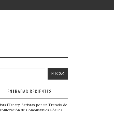
ción
ar
BUSCAR
s
IONES,
O DE
MONIO
ENTRADAS RECIENTES
ists4Treaty: Artistas por un Tratado de
roliferación de Combustibles Fósiles