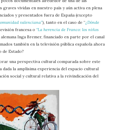
s pocos documentales alrededor de una de las
graves vividas en nuestro país y aún activa en plena
anciados y presentados fuera de España (excepto
 comunidad valenciana”
), tanto en el caso de “
¿Dónde
levisión francesa o
“La herencia de Franco: los niños
 alemana Inga Bremer, financiado en parte por el canal
ados también en la televisión pública española ahora
o de Estado?
porar una perspectiva cultural comparada sobre este
a dada la amplísima experiencia del espacio cultural
ón social y cultural relativa a la reivindicación del