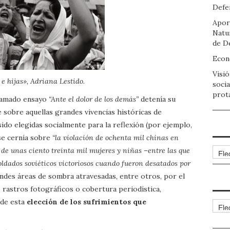
CULTURAL
Defen
Apor
Natu
de D
Econo
Visió
e hijas», Adriana Lestido.
socia
prot
clamado ensayo
“Ante el dolor de los demás”
detenía su
obre aquellas grandes vivencias históricas de
sido elegidas socialmente para la reflexión (por ejemplo,
 se cernía sobre
“la violación de ochenta mil chinas en
Arch
 de unas ciento treinta mil mujeres y niñas –entre las que
soldados soviéticos victoriosos cuando fueron desatados por
andes áreas de sombra atravesadas, entre otros, por el
 rastros fotográficos o cobertura periodística,
 de esta
elección de los sufrimientos que
Cate