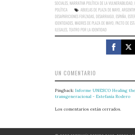
SOCIALES
,
NARRATIVA POLÍTICA DE LA VULNERABILIDAD
,
POLÍTICA
ABUELAS DE PLAZA DE MAYO
,
ARGENTI
DESAPARICIONES FORZADAS
,
DESARRAIGO
,
ESPAÑA
,
ESTE
IDENTIDADES
,
MADRES DE PLAZA DE MAYO
,
PACTO DE ES
ILEGALES
,
TEATRO POR LA IDENTIDAD
UN COMENTARIO
Pingback:
Informe UNESCO Healing the w
transgeneracional - Estefanía Rodero
Los comentarios están cerrados.