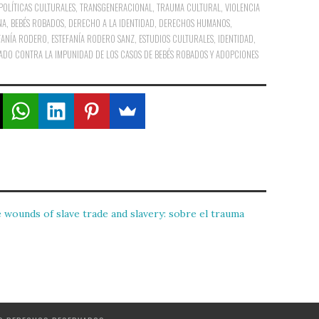
POLÍTICAS CULTURALES
,
TRANSGENERACIONAL
,
TRAUMA CULTURAL
,
VIOLENCIA
NA
,
BEBÉS ROBADOS
,
DERECHO A LA IDENTIDAD
,
DERECHOS HUMANOS
,
FANÍA RODERO
,
ESTEFANÍA RODERO SANZ
,
ESTUDIOS CULTURALES
,
IDENTIDAD
,
TADO CONTRA LA IMPUNIDAD DE LOS CASOS DE BEBÉS ROBADOS Y ADOPCIONES
ounds of slave trade and slavery: sobre el trauma