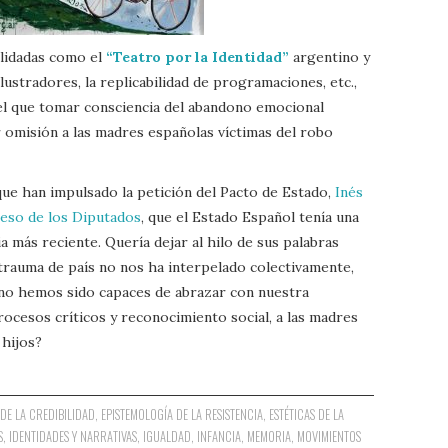
olidadas como el
“Teatro por la Identidad”
argentino y
ilustradores, la replicabilidad de programaciones, etc.,
el que tomar consciencia del abandono emocional
 omisión a las madres españolas víctimas del robo
que han impulsado la petición del Pacto de Estado,
Inés
eso de los Diputados
, que el Estado Español tenía una
 más reciente. Quería dejar al hilo de sus palabras
 trauma de país no nos ha interpelado colectivamente,
 no hemos sido capaces de abrazar con nuestra
procesos críticos y reconocimiento social, a las madres
 hijos?
DE LA CREDIBILIDAD
,
EPISTEMOLOGÍA DE LA RESISTENCIA
,
ESTÉTICAS DE LA
S
,
IDENTIDADES Y NARRATIVAS
,
IGUALDAD
,
INFANCIA
,
MEMORIA
,
MOVIMIENTOS