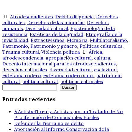
Afrodescendientes
,
Debida diligencia
,
Derechos
culturales
,
Derechos de las minorías
,
Derechos
humanos
,
Diversidad cultural
,
Epistemología de la
resistencia
,
Estéticas de la dignidad
,
Etnografía de la
invisibilidad
,
Extractivismos
,
Memoria
,
Multilateralismo
,
Patrimonio
,
Patrimonio y género
,
Políticas culturales
,
Trauma cultural
,
Violencia política
África
,
afrodescendencia
,
apropiación cultural
,
cultura
,
Decenio internacional para los afrodescendientes
,
derechos culturales
,
diversidad cultural
,
esclavitud
,
estefanía rodero
,
estefanía rodero sanz
,
patrimonio
cultural
,
política cultural
,
políticas culturales
Buscar
Buscar
Entradas recientes
#Artists4Treaty: Artistas por un Tratado de No
Proliferación de Combustibles Fósiles
Defender la Tierra no es delito
Aportación al Informe Conservación de la