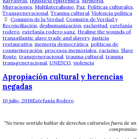
narrativas
,
Injusticia epistémica
,
Memoria
,
Migraciones
,
Multilateralismo
,
Paz
,
Políticas culturales
,
Transgeneracional
,
Trauma cultural
,
Violencia política
Comisión de la Verdad
,
Comisión de Verdad y
Reconciliación
,
deshumanización
,
esclavitud
,
estefanía
rodero
,
estefanía rodero sanz
,
Healing the wounds of
transatlantic slave trade and slavery
,
justicia
restaurativa
,
memoria democrática
,
políticas de
conmemoración
,
procesos memoriales
,
racismo
,
Slave
Route
,
transgeneracional
,
trauma cultural
,
trauma
transgeneracional
,
UNESCO
,
violencia
Apropiación cultural y herencias
negadas
10 julio, 2018
Estefanía Rodero
“No tiene sentido hablar de derechos culturales fuera de un
compromiso