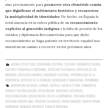
sino precisamente para
promover otra efeméride común
que dignificase el sufrimiento histórico y reconociese
la multiplicidad de identidades
. De hecho, en España la
total ausencia en la esfera pública de un
reconocimiento
explícito al genocidio indígena
y la falta de presión de los
estados y diplomacia iberoamericana para que dicho
reconocimiento se haga patente en territorio español nos
muestran un camino a recorrer en los próximos años.
AGENDA 2030 Y ODS
,
CIUDADANÍA CULTURAL
,
CULTURA Y DESARROLLO RURAL
,
CULTURA Y DESARROLLO SOSTENIBLE
,
DERECHOS CULTURALES
,
DERECHOS DE LAS
MINORÍAS
,
DERECHOS HUMANOS
,
DIVERSIDAD CULTURAL
,
EPISTEMOLOGÍA DE LA
RESISTENCIA
,
ESTÉTICAS DE LA DIGNIDAD
,
IDENTIDADES Y NARRATIVAS
,
PATRIMONIO
BOAVENTURA DE SOUSA
,
CANADÁ
,
CASTILLA
,
CASTILLA Y LEÓN
,
COMISIÓN DE
VERDAD Y RECONCILIACIÓN
,
DECOLONIZAR
,
DERECHOS CULTURALES
,
DESCOLONIZACIÓN
,
DESCOLONIZAR
,
DÍA DE LA HISPANIDAD
,
ESTEFANÍA RODERO
,
ESTEFANÍA RODERO SANZ
,
ESTUDIOS CULTURALES
,
FARIDA SHAHEED
,
GAYATRI SPIVAK
,
HISPANIDAD
,
MEMORIA HISTÓRICA
,
PUEBLOS INDÍGENAS