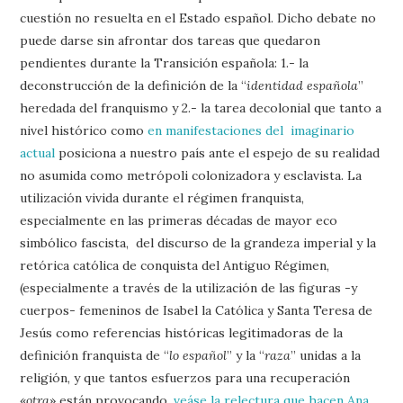
cuestión no resuelta en el Estado español. Dicho debate no
puede darse sin afrontar dos tareas que quedaron
pendientes durante la Transición española: 1.- la
deconstrucción de la definición de la “
identidad española
”
heredada del franquismo y 2.- la tarea decolonial que tanto a
nivel histórico como
en manifestaciones del imaginario
actual
posiciona a nuestro país ante el espejo de su realidad
no asumida como metrópoli colonizadora y esclavista. La
utilización vivida durante el régimen franquista,
especialmente en las primeras décadas de mayor eco
simbólico fascista, del discurso de la grandeza imperial y la
retórica católica de conquista del Antiguo Régimen,
(especialmente a través de la utilización de las figuras -y
cuerpos- femeninos de Isabel la Católica y Santa Teresa de
Jesús como referencias históricas legitimadoras de la
definición franquista de “
lo español
” y la “
raza
” unidas a la
religión, y que tantos esfuerzos para una recuperación
«
otra
» están provocando,
veáse la relectura que hacen Ana