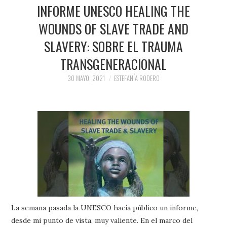
PRENSA Y
INFORME UNESCO HEALING THE
WOUNDS OF SLAVE TRADE AND
COLABORACIONES)
SLAVERY: SOBRE EL TRAUMA
QUIÉN ES
TRANSGENERACIONAL
30 MAYO, 2021
ESTEFANÍA RODERO
La semana pasada la UNESCO hacía público un informe,
desde mi punto de vista, muy valiente. En el marco del