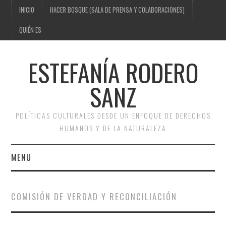
INICIO
HACER BOSQUE (SALA DE PRENSA Y COLABORACIONES)
QUIÉN ES
ESTEFANÍA RODERO
SANZ
POLÍTICAS CULTURALES DESDE UN ENFOQUE DE DERECHOS
HUMANOS Y DE LA NATURALEZA
MENU
INICIO
COMISIÓN DE VERDAD Y RECONCILIACIÓN
HACER BOSQUE (SALA DE