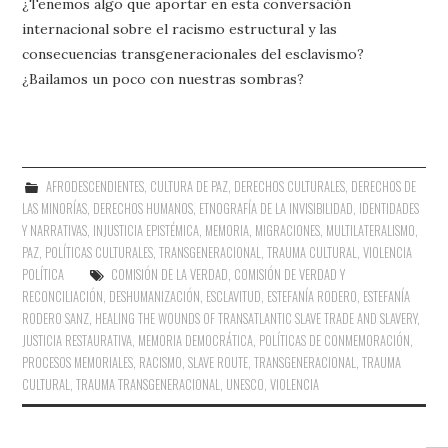
¿Tenemos algo que aportar en esta conversación
internacional sobre el racismo estructural y las
consecuencias transgeneracionales del esclavismo?
¿Bailamos un poco con nuestras sombras?
AFRODESCENDIENTES
,
CULTURA DE PAZ
,
DERECHOS CULTURALES
,
DERECHOS DE
LAS MINORÍAS
,
DERECHOS HUMANOS
,
ETNOGRAFÍA DE LA INVISIBILIDAD
,
IDENTIDADES
Y NARRATIVAS
,
INJUSTICIA EPISTÉMICA
,
MEMORIA
,
MIGRACIONES
,
MULTILATERALISMO
,
PAZ
,
POLÍTICAS CULTURALES
,
TRANSGENERACIONAL
,
TRAUMA CULTURAL
,
VIOLENCIA
POLÍTICA
COMISIÓN DE LA VERDAD
,
COMISIÓN DE VERDAD Y
RECONCILIACIÓN
,
DESHUMANIZACIÓN
,
ESCLAVITUD
,
ESTEFANÍA RODERO
,
ESTEFANÍA
RODERO SANZ
,
HEALING THE WOUNDS OF TRANSATLANTIC SLAVE TRADE AND SLAVERY
,
JUSTICIA RESTAURATIVA
,
MEMORIA DEMOCRÁTICA
,
POLÍTICAS DE CONMEMORACIÓN
,
PROCESOS MEMORIALES
,
RACISMO
,
SLAVE ROUTE
,
TRANSGENERACIONAL
,
TRAUMA
CULTURAL
,
TRAUMA TRANSGENERACIONAL
,
UNESCO
,
VIOLENCIA