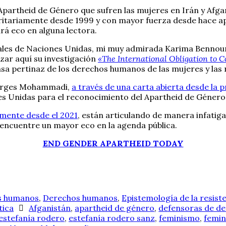
 Apartheid de Género que sufren las mujeres en Irán y Afgan
tariamente desde 1999 y con mayor fuerza desde hace ape
rá eco en alguna lectora.
rales de Naciones Unidas, mi muy admirada Karima Bennoune
zar aquí su investigación
«The International Obligation to 
nsa pertinaz de los derechos humanos de las mujeres y las 
 Narges Mohammadi,
a través de una carta abierta desde la p
nes Unidas para el reconocimiento del Apartheid de Géner
lmente desde el 2021
, están articulando de manera infatiga
 encuentre un mayor eco en la agenda pública.
END GENDER APARTHEID TODAY
os humanos
,
Derechos humanos
,
Epistemología de la resist
tica
Afganistán
,
apartheid de género
,
defensoras de d
estefanía rodero
,
estefanía rodero sanz
,
feminismo
,
femin