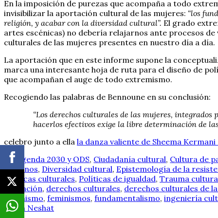
En la imposición de purezas que acompaña a todo extremis
invisibilizar la aportación cultural de las mujeres:
“los fun
religión, y acabar con la diversidad cultural”.
El grado extre
artes escénicas) no debería relajarnos ante procesos de v
culturales de las mujeres presentes en nuestro día a día.
La aportación que en este informe supone la conceptuali
marca una interesante hoja de ruta para el diseño de pol
que acompañan el auge de todo extremismo.
Recogiendo las palabras de Bennoune en su conclusión:
“Los derechos culturales de las mujeres, integrados
hacerlos efectivos exige la libre determinación de las
celebro junto a ella
la danza valiente de Sheema Kermani
Agenda 2030 y ODS
,
Ciudadanía cultural
,
Cultura de p
humanos
,
Diversidad cultural
,
Epistemología de la resist
Políticas culturales
,
Políticas de igualdad
,
Trauma cultura
educación
,
derechos culturales
,
derechos culturales de l
feminismo
,
feminismos
,
fundamentalismo
,
ingeniería cul
Shirin Neshat