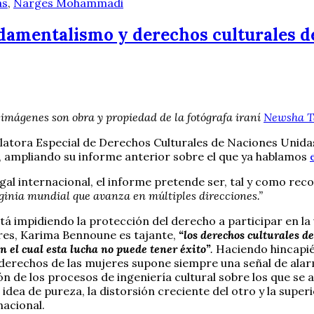
as
,
Narges Mohammadi
damentalismo y derechos culturales de
 imágenes son obra y propiedad de la fotógrafa iraní
Newsha T
elatora Especial de Derechos Culturales de Naciones Unid
, ampliando su informe anterior sobre el que ya hablamos
egal internacional, el informe pretende ser, tal y como rec
inia mundial que avanza en múltiples direcciones.”
 impidiendo la protección del derecho a participar en la vid
jeres, Karima Bennoune es tajante,
“los derechos culturales d
 el cual esta lucha no puede tener éxito”
.
Haciendo hincapié 
s derechos de las mujeres supone siempre una señal de alar
 de los procesos de ingeniería cultural sobre los que se a
idea de pureza, la distorsión creciente del otro y la supe
nacional.