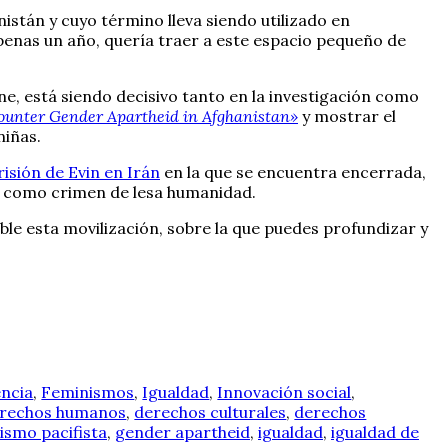
istán y cuyo término lleva siendo utilizado en
nas un año, quería traer a este espacio pequeño de
, está siendo decisivo tanto en la investigación como
Counter Gender Apartheid in Afghanistan»
y mostrar el
niñas.
risión de Evin en Irán
en la que se encuentra encerrada,
o como crimen de lesa humanidad.
ble esta movilización, sobre la que puedes profundizar y
encia
,
Feminismos
,
Igualdad
,
Innovación social
,
erechos humanos
,
derechos culturales
,
derechos
ismo pacifista
,
gender apartheid
,
igualdad
,
igualdad de