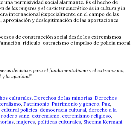
e una permisividad social alarmante. Es el hecho de
 de las mujeres y el carácter sincrético de la cultura y la
era internacional (especialmente en el campo de las
n, apropiación y deslegitimación de las aportaciones
procesos de construcción social desde los extremismos,
famación, ridículo, ostracismo e impulso de policía moral
apesos decisivos para el fundamentalismo y el extremismo;
d y la igualdad”
hos culturales
,
Derechos de las minorías
,
Derechos
teralismo
,
Patrimonio
,
Patrimonio y género
,
Paz
,
,
cultural policies
,
democracia cultural
,
derecho a la
a rodero sanz
,
extremismo
,
extremismo religioso
,
norías
,
mujeres
,
políticas culturales
,
Sheema Kermani
,