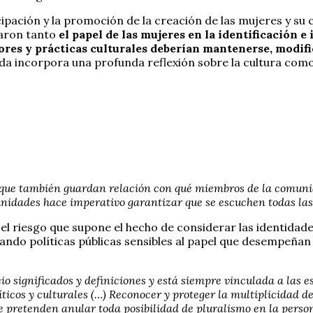
ipación y la promoción de la creación de las mujeres y su c
aron tanto
el papel de las mujeres en la identificación e
lores y prácticas culturales deberían mantenerse, modif
alizada incorpora una profunda reflexión sobre la cultura 
que también guardan relación con qué miembros de la comunida
munidades hace imperativo garantizar que se escuchen todas la
l el riesgo que supone el hecho de considerar las identida
rando políticas públicas sensibles al papel que desempeñan 
cio significados y definiciones y está siempre vinculada a las
líticos y culturales (…) Reconocer y proteger la multiplicidad d
que pretenden anular toda posibilidad de pluralismo en la person