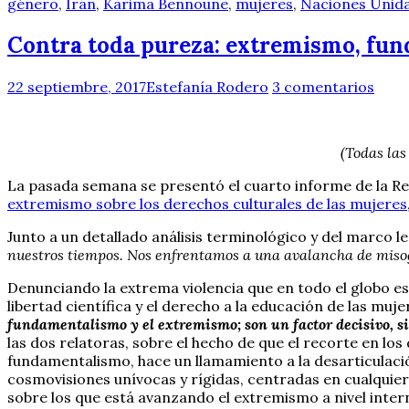
género
,
Irán
,
Karima Bennoune
,
mujeres
,
Naciones Unid
Contra toda pureza: extremismo, fun
22 septiembre, 2017
Estefanía Rodero
3 comentarios
(Todas las
La pasada semana se presentó el cuarto informe de la R
extremismo sobre los derechos culturales de las mujeres
Junto a un detallado análisis terminológico y del marco l
nuestros tiempos. Nos enfrentamos a una avalancha de misog
Denunciando la extrema violencia que en todo el globo está
libertad científica y el derecho a la educación de las mu
fundamentalismo y el extremismo; son un factor decisivo, sin
las dos relatoras, sobre el hecho de que el recorte en lo
fundamentalismo, hace un llamamiento a la desarticulación
cosmovisiones unívocas y rígidas, centradas en cualquier 
sobre los que está avanzando el extremismo a nivel inter