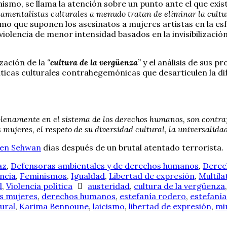
mo, se llama la atención sobre un punto ante el que exist
damentalistas culturales a menudo tratan de eliminar la cultura
mo que suponen los asesinatos a mujeres artistas en la esf
iolencia de menor intensidad basados en la invisibilizació
zación de la
“
cultura de la vergüenza
”
y el análisis de sus 
íticas culturales contrahegemónicas que desarticulen la di
 plenamente en el sistema de los derechos humanos, son contr
 mujeres, el respeto de su diversidad cultural, la universalida
 en Sehwan
días después de un brutal atentado terrorista.
az
,
Defensoras ambientales y de derechos humanos
,
Derec
encia
,
Feminismos
,
Igualdad
,
Libertad de expresión
,
Multila
l
,
Violencia política
austeridad
,
cultura de la vergüenza
as mujeres
,
derechos humanos
,
estefanía rodero
,
estefaní
tural
,
Karima Bennoune
,
laicismo
,
libertad de expresión
,
mi