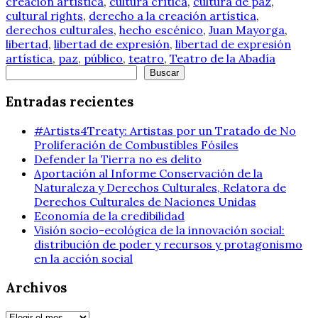
creación artística
,
cultura crítica
,
cultura de paz
,
cultural rights
,
derecho a la creación artística
,
derechos culturales
,
hecho escénico
,
Juan Mayorga
,
libertad
,
libertad de expresión
,
libertad de expresión
artística
,
paz
,
público
,
teatro
,
Teatro de la Abadía
Buscar
Buscar
Entradas recientes
#Artists4Treaty: Artistas por un Tratado de No
Proliferación de Combustibles Fósiles
Defender la Tierra no es delito
Aportación al Informe Conservación de la
Naturaleza y Derechos Culturales, Relatora de
Derechos Culturales de Naciones Unidas
Economía de la credibilidad
Visión socio-ecológica de la innovación social:
distribución de poder y recursos y protagonismo
en la acción social
Archivos
Archivos