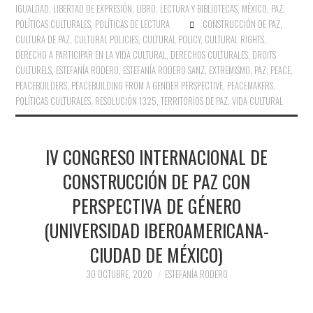
IGUALDAD
,
LIBERTAD DE EXPRESIÓN
,
LIBRO, LECTURA Y BIBLIOTECAS
,
MÉXICO
,
PAZ
,
POLÍTICAS CULTURALES
,
POLÍTICAS DE LECTURA
CONSTRUCCIÓN DE PAZ
,
CULTURA DE PAZ
,
CULTURAL POLICIES
,
CULTURAL POLICY
,
CULTURAL RIGHTS
,
DERECHO A PARTICIPAR EN LA VIDA CULTURAL
,
DERECHOS CULTURALES
,
DROITS
CULTURELS
,
ESTEFANÍA RODERO
,
ESTEFANÍA RODERO SANZ
,
EXTREMISMO
,
PAZ
,
PEACE
,
PEACEBUILDERS
,
PEACEBUILDING FROM A GENDER PERSPECTIVE
,
PEACEMAKERS
,
POLÍTICAS CULTURALES
,
RESOLUCIÓN 1325
,
TERRITORIOS DE PAZ
,
VIDA CULTURAL
IV CONGRESO INTERNACIONAL DE
CONSTRUCCIÓN DE PAZ CON
PERSPECTIVA DE GÉNERO
(UNIVERSIDAD IBEROAMERICANA-
CIUDAD DE MÉXICO)
30 OCTUBRE, 2020
ESTEFANÍA RODERO