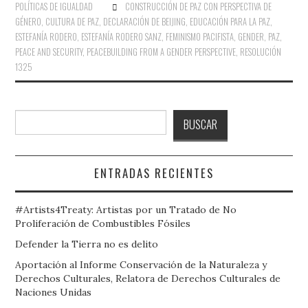
POLÍTICAS DE IGUALDAD
CONSTRUCCIÓN DE PAZ CON PERSPECTIVA DE
GÉNERO
,
CULTURA DE PAZ
,
DECLARACIÓN DE BEIJING
,
EDUCACIÓN PARA LA PAZ
,
ESTEFANÍA RODERO
,
ESTEFANÍA RODERO SANZ
,
FEMINISMO PACIFISTA
,
GENDER
,
PAZ
,
PEACE AND SECURITY
,
PEACEBUILDING FROM A GENDER PERSPECTIVE
,
RESOLUCIÓN
1325
Buscar
BUSCAR
ENTRADAS RECIENTES
#Artists4Treaty: Artistas por un Tratado de No
Proliferación de Combustibles Fósiles
Defender la Tierra no es delito
Aportación al Informe Conservación de la Naturaleza y
Derechos Culturales, Relatora de Derechos Culturales de
Naciones Unidas