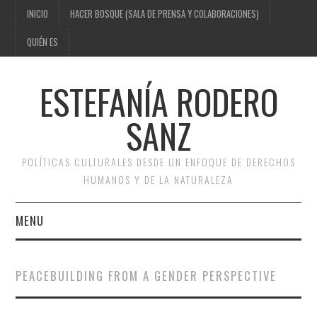
INICIO
HACER BOSQUE (SALA DE PRENSA Y COLABORACIONES)
QUIÉN ES
ESTEFANÍA RODERO
SANZ
POLÍTICAS CULTURALES DESDE UN ENFOQUE DE DERECHOS
HUMANOS Y DE LA NATURALEZA
MENU
INICIO
PEACEBUILDING FROM A GENDER PERSPECTIVE
HACER BOSQUE (SALA DE