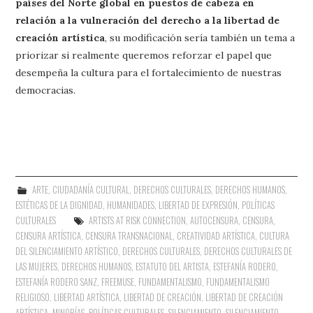
países del Norte global en puestos de cabeza en
relación a la vulneración del derecho a la libertad de
creación artística
, su modificación sería también un tema a
priorizar si realmente queremos reforzar el papel que
desempeña la cultura para el fortalecimiento de nuestras
democracias.
ARTE
,
CIUDADANÍA CULTURAL
,
DERECHOS CULTURALES
,
DERECHOS HUMANOS
,
ESTÉTICAS DE LA DIGNIDAD
,
HUMANIDADES
,
LIBERTAD DE EXPRESIÓN
,
POLÍTICAS
CULTURALES
ARTISTS AT RISK CONNECTION
,
AUTOCENSURA
,
CENSURA
,
CENSURA ARTÍSTICA
,
CENSURA TRANSNACIONAL
,
CREATIVIDAD ARTÍSTICA
,
CULTURA
DEL SILENCIAMIENTO ARTÍSTICO
,
DERECHOS CULTURALES
,
DERECHOS CULTURALES DE
LAS MUJERES
,
DERECHOS HUMANOS
,
ESTATUTO DEL ARTISTA
,
ESTEFANÍA RODERO
,
ESTEFANÍA RODERO SANZ
,
FREEMUSE
,
FUNDAMENTALISMO
,
FUNDAMENTALISMO
RELIGIOSO
,
LIBERTAD ARTÍSTICA
,
LIBERTAD DE CREACIÓN
,
LIBERTAD DE CREACIÓN
ARTÍSTICA
,
MINORÍAS
,
POLÍTICAS CULTURALES
,
SILENCIAMIENTO
,
SILENCIAMIENTO