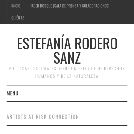
INICIO
HACER BOSQUE (SALA DE PRENSA Y COLABORACIONES)
QUIÉN ES
ESTEFANÍA RODERO
SANZ
POLÍTICAS CULTURALES DESDE UN ENFOQUE DE DERECHOS
HUMANOS Y DE LA NATURALEZA
MENU
INICIO
ARTISTS AT RISK CONNECTION
HACER BOSQUE (SALA DE