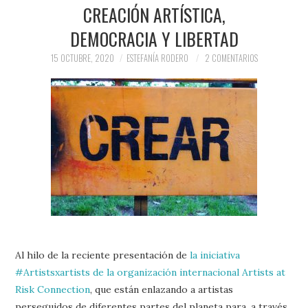
PRENSA Y
CREACIÓN ARTÍSTICA,
DEMOCRACIA Y LIBERTAD
COLABORACIONES)
15 OCTUBRE, 2020
ESTEFANÍA RODERO
2 COMENTARIOS
QUIÉN ES
Al hilo de la reciente presentación de
la iniciativa
#Artistsxartists de la organización internacional Artists at
Risk Connection
, que están enlazando a artistas
perseguidos de diferentes partes del planeta para, a través