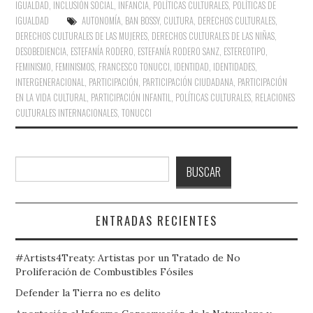
IGUALDAD
,
INCLUSIÓN SOCIAL
,
INFANCIA
,
POLÍTICAS CULTURALES
,
POLÍTICAS DE
IGUALDAD
AUTONOMÍA
,
BAN BOSSY
,
CULTURA
,
DERECHOS CULTURALES
,
DERECHOS CULTURALES DE LAS MUJERES
,
DERECHOS CULTURALES DE LAS NIÑAS
,
DESOBEDIENCIA
,
ESTEFANÍA RODERO
,
ESTEFANÍA RODERO SANZ
,
ESTEREOTIPO
,
FEMINISMO
,
FEMINISMOS
,
FRANCESCO TONUCCI
,
IDENTIDAD
,
IDENTIDADES
,
INTERGENERACIONAL
,
PARTICIPACIÓN
,
PARTICIPACIÓN CIUDADANA
,
PARTICIPACIÓN
EN LA VIDA CULTURAL
,
PARTICIPACIÓN INFANTIL
,
POLÍTICAS CULTURALES
,
RELACIONES
CULTURALES INTERNACIONALES
,
TONUCCI
Buscar
BUSCAR
ENTRADAS RECIENTES
#Artists4Treaty: Artistas por un Tratado de No
Proliferación de Combustibles Fósiles
Defender la Tierra no es delito