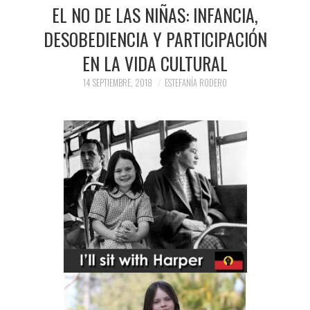
PRENSA Y
EL NO DE LAS NIÑAS: INFANCIA,
DESOBEDIENCIA Y PARTICIPACIÓN
COLABORACIONES)
EN LA VIDA CULTURAL
QUIÉN ES
14 SEPTIEMBRE, 2018
ESTEFANÍA RODERO