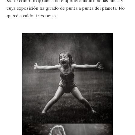
Skate como programas de empoderamiento de las niñas y
cuya exposición ha girado de punta a punta del planeta. No
queréis caldo, tres tazas.