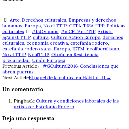
Arte
,
Derechos culturales
,
Empresas y derechos
humanos
,
Europa
,
No al TTIP-CETA-TISA-TPP
,
Políticas
culturales
#15OVamos
,
#niCETAniTTIP
,
Artists
against TTIP
,
cultura
,
Culture Action Europe
,
derechos
culturales
,
economía creativa
,
estefanía rodero
,
estefanía rodero sanz
,
Europa
,
IETM
,
neoliberalismo
,
No al TTIP
,
NoalTTIP
,
Otoño en Resistencia
,
precariedad
,
Unión Europea
Navegación
Previous Article
←
#GCultural2016: Conclusiones que
abren puertas
de
Next Article
El papel de la cultura en Hábitat III
→
entradas
Un comentario
Pingback:
Cultura y condiciones laborales de las
artistas - Estefanía Rodero
Deja una respuesta