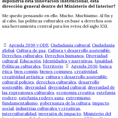
supondría esta innovación institucional, esta
dirección general dentro del Ministerio del Interior?
Me quedo pensando en ello. Mucho. Muchísimo. Al fin y
al cabo, las políticas culturales en base a derechos son
una herramienta central para los retos del siglo XXI.
Agenda 2030 y ODS
,
Ciudadanía cultural
,
Ciudadanía
global
,
Cultura de paz
,
Cultura y desarrollo sostenible
,
Derechos culturales
,
Derechos humanos
,
Diversidad
cultural
,
Educación
,
Identidades y narrativas
,
Igualdad
,
Políticas culturales
,
Territorio
Agenda 2030
,
banca
ética
,
bien común
,
bienes comunes
,
creatividad
,
creatividad artística
,
cultura y desarrollo sostenible
,
cultural policies
,
derechos culturales
,
desarrollo
sostenible
,
diversidad
,
diversidad cultural
,
diversidad de
las expresiones culturales
,
economía creativa
,
estefanía
rodero
,
estefanía rodero sanz
,
extremismo
,
fundamentalismo
,
gobernanza de la cultura
,
impacto
social
,
industrias culturales y creativas
,
interculturalidad
,
inversión de impacto
,
Ministerio del