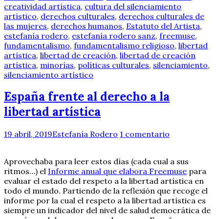
creatividad artística
,
cultura del silenciamiento
artístico
,
derechos culturales
,
derechos culturales de
las mujeres
,
derechos humanos
,
Estatuto del Artista
,
estefanía rodero
,
estefanía rodero sanz
,
freemuse
,
fundamentalismo
,
fundamentalismo religioso
,
libertad
artística
,
libertad de creación
,
libertad de creación
artística
,
minorías
,
políticas culturales
,
silenciamiento
,
silenciamiento artístico
España frente al derecho a la
libertad artística
19 abril, 2019
Estefanía Rodero
1 comentario
Aprovechaba para leer estos días (cada cual a sus
ritmos…) el
Informe anual que elabora Freemuse
para
evaluar el estado del respeto a la libertad artística en
todo el mundo. Partiendo de la reflexión que recoge el
informe por la cual el respeto a la libertad artística es
siempre un indicador del nivel de salud democrática de