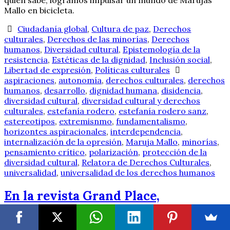
quién sabe, logramos impulsar un mundo de Marujas
Mallo en bicicleta.
Ciudadanía global
,
Cultura de paz
,
Derechos
culturales
,
Derechos de las minorías
,
Derechos
humanos
,
Diversidad cultural
,
Epistemología de la
resistencia
,
Estéticas de la dignidad
,
Inclusión social
,
Libertad de expresión
,
Políticas culturales
aspiraciones
,
autonomía
,
derechos culturales
,
derechos
humanos
,
desarrollo
,
dignidad humana
,
disidencia
,
diversidad cultural
,
diversidad cultural y derechos
culturales
,
estefanía rodero
,
estefanía rodero sanz
,
estereotipos
,
extremisnmo
,
fundamentalismo
,
horizontes aspiracionales
,
interdependencia
,
internalización de la opresión
,
Maruja Mallo
,
minorías
,
pensamiento crítico
,
polarización
,
protección de la
diversidad cultural
,
Relatora de Derechos Culturales
,
universalidad
,
universalidad de los derechos humanos
En la revista Grand Place,
Cortafuegos frente al odio y la
pureza