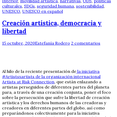
Interior
,
movilidad artística
,
narrativas
,
ODS
,
políticas
culturales
,
SDGs
,
seguridad humana
,
sostenibilidad
,
UNESCO
,
UNESCO en español
Creación artística, democracia y
libertad
15 octubre, 2020
Estefanía Rodero
2 comentarios
Al hilo de la reciente presentación de
la iniciativa
#Artistsxartists de la organización internacional
Artists at Risk Connection
, que están enlazando a
artistas perseguidos de diferentes partes del planeta
para, a través de una creación conjunta, poner el foco
sobre la persecución que sufre la libertad de creación
artística y los derechos humanos de las creadoras y
creadores en diferentes partes del globo, así como
preparándonos colectivamente para la iniciativa