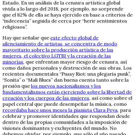
Estado. En un análisis de la censura artística global
vivida a lo largo del 2018, por ejemplo, no sorprende
que el 82% de ella se haya ejercido en base a criterios de
“indecencia” seguida de cerca por “herir sentimientos
religiosos”.
Hay que señalar que
este efecto global de
silenciamiento de artistas, se concentra de modo
mayoritario sobre la producción artística de las
mujeres, el colectivo LGTBI y la creación de las
minorías
, que enfrentan mayor riesgo de censura, así
como daños personales y destrucción de sus obras. Los
recientes documentales “Pussy Riot: una plegaria punk”,
“Sonita” o “Mali Blues” dan buena cuenta tanto sobre la
presión que
los nuevos nacionalismos y los
fundamentalismos están ejerciendo sobre la libertad de
creación y los cuerpos de las mujeres
, así como sobre el
papel central que puede desempeñar la música, como
recordaba hace unos meses la pianista Clara Peya
, para
celebrar y promover identidades que respondan desde
dentro de las propias comunidades a la imposición de
visiones dominantes y excluyentes del mundo. No
debemos olvidar, por ejemplo, que sólo el año pasado