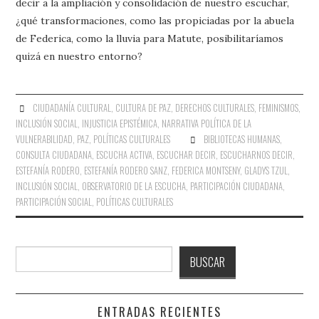
decir a la ampliación y consolidación de nuestro escuchar,
¿qué transformaciones, como las propiciadas por la abuela
de Federica, como la lluvia para Matute, posibilitaríamos
quizá en nuestro entorno?
CIUDADANÍA CULTURAL
,
CULTURA DE PAZ
,
DERECHOS CULTURALES
,
FEMINISMOS
,
INCLUSIÓN SOCIAL
,
INJUSTICIA EPISTÉMICA
,
NARRATIVA POLÍTICA DE LA
VULNERABILIDAD
,
PAZ
,
POLÍTICAS CULTURALES
BIBLIOTECAS HUMANAS
,
CONSULTA CIUDADANA
,
ESCUCHA ACTIVA
,
ESCUCHAR DECIR
,
ESCUCHARNOS DECIR
,
ESTEFANÍA RODERO
,
ESTEFANÍA RODERO SANZ
,
FEDERICA MONTSENY
,
GLADYS TZUL
,
INCLUSIÓN SOCIAL
,
OBSERVATORIO DE LA ESCUCHA
,
PARTICIPACIÓN CIUDADANA
,
PARTICIPACIÓN SOCIAL
,
POLÍTICAS CULTURALES
Buscar
BUSCAR
ENTRADAS RECIENTES