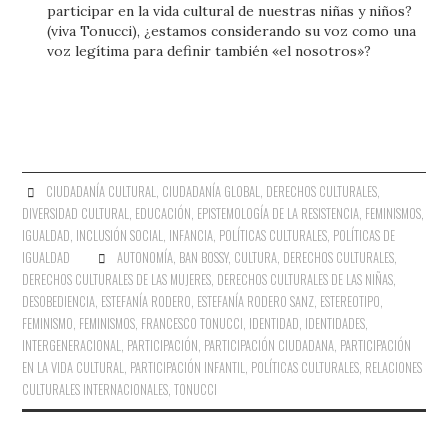
participar en la vida cultural de nuestras niñas y niños?
(viva Tonucci), ¿estamos considerando su voz como una
voz legítima para definir también «el nosotros»?
CIUDADANÍA CULTURAL
,
CIUDADANÍA GLOBAL
,
DERECHOS CULTURALES
,
DIVERSIDAD CULTURAL
,
EDUCACIÓN
,
EPISTEMOLOGÍA DE LA RESISTENCIA
,
FEMINISMOS
,
IGUALDAD
,
INCLUSIÓN SOCIAL
,
INFANCIA
,
POLÍTICAS CULTURALES
,
POLÍTICAS DE
IGUALDAD
AUTONOMÍA
,
BAN BOSSY
,
CULTURA
,
DERECHOS CULTURALES
,
DERECHOS CULTURALES DE LAS MUJERES
,
DERECHOS CULTURALES DE LAS NIÑAS
,
DESOBEDIENCIA
,
ESTEFANÍA RODERO
,
ESTEFANÍA RODERO SANZ
,
ESTEREOTIPO
,
FEMINISMO
,
FEMINISMOS
,
FRANCESCO TONUCCI
,
IDENTIDAD
,
IDENTIDADES
,
INTERGENERACIONAL
,
PARTICIPACIÓN
,
PARTICIPACIÓN CIUDADANA
,
PARTICIPACIÓN
EN LA VIDA CULTURAL
,
PARTICIPACIÓN INFANTIL
,
POLÍTICAS CULTURALES
,
RELACIONES
CULTURALES INTERNACIONALES
,
TONUCCI