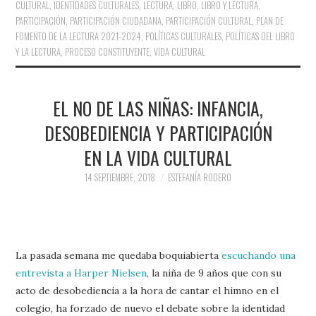
CULTURAL
,
IDENTIDADES CULTURALES
,
LECTURA
,
LIBRO
,
LIBRO Y LECTURA
,
PARTICIPACIÓN
,
PARTICIPACIÓN CIUDADANA
,
PARTICIPACIÓN CULTURAL
,
PLAN DE
FOMENTO DE LA LECTURA 2021-2024
,
POLÍTICAS CULTURALES
,
POLÍTICAS DEL LIBRO
Y LA LECTURA
,
PROCESO CONSTITUYENTE
,
VIDA CULTURAL
EL NO DE LAS NIÑAS: INFANCIA,
DESOBEDIENCIA Y PARTICIPACIÓN
EN LA VIDA CULTURAL
14 SEPTIEMBRE, 2018
ESTEFANÍA RODERO
La pasada semana me quedaba boquiabierta
escuchando una
entrevista a Harper Nielsen
, la niña de 9 años que con su
acto de desobediencia a la hora de cantar el himno en el
colegio, ha forzado de nuevo el debate sobre la identidad