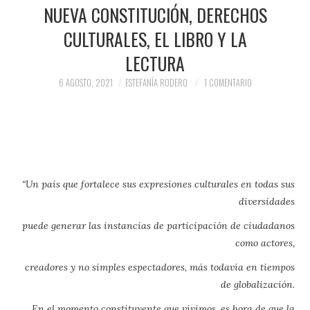
PRENSA Y
NUEVA CONSTITUCIÓN, DERECHOS
CULTURALES, EL LIBRO Y LA
COLABORACIONES)
LECTURA
QUIÉN ES
6 AGOSTO, 2021
ESTEFANÍA RODERO
1 COMENTARIO
“Un país que fortalece sus expresiones culturales en todas sus
diversidades
puede generar las instancias de participación de ciudadanos
como actores,
creadores y no simples espectadores, más todavía en tiempos
de globalización.
En el momento constituyente que vivimos, es hora de que la