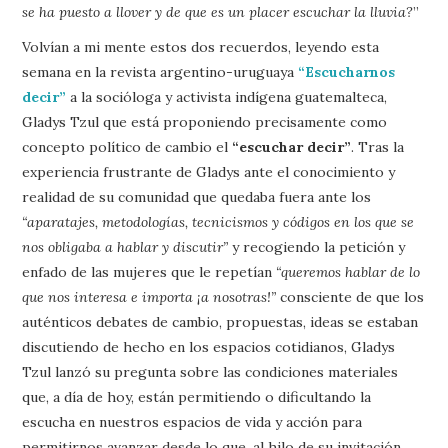
se ha puesto a llover y de que es un placer escuchar la lluvia?
”
Volvían a mi mente estos dos recuerdos, leyendo esta
semana en la revista argentino-uruguaya
“Escucharnos
decir”
a la socióloga y activista indígena guatemalteca,
Gladys Tzul que está proponiendo precisamente como
concepto político de cambio el
“escuchar decir”
. Tras la
experiencia frustrante de Gladys ante el conocimiento y
realidad de su comunidad que quedaba fuera ante los
“aparatajes, metodologías, tecnicismos y códigos en los que se
nos obligaba a hablar y discutir”
y recogiendo la petición y
enfado de las mujeres que le repetían
“queremos hablar de lo
que nos interesa e importa ¡a nosotras!”
consciente de que los
auténticos debates de cambio, propuestas, ideas se estaban
discutiendo de hecho en los espacios cotidianos, Gladys
Tzul lanzó su pregunta sobre las condiciones materiales
que, a día de hoy, están permitiendo o dificultando la
escucha en nuestros espacios de vida y acción para
permitirnos avanzar desde lo que, al hilo de su invitación,