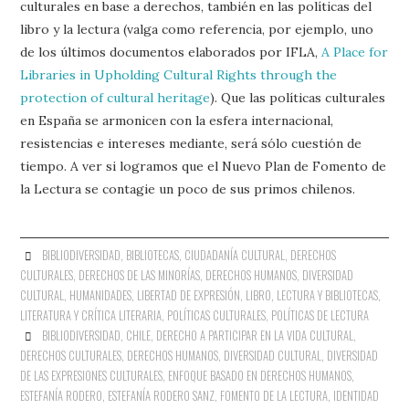
culturales en base a derechos, también en las políticas del
libro y la lectura (valga como referencia, por ejemplo, uno
de los últimos documentos elaborados por IFLA,
A Place for
Libraries in Upholding Cultural Rights through the
protection of cultural heritage
). Que las políticas culturales
en España se armonicen con la esfera internacional,
resistencias e intereses mediante, será sólo cuestión de
tiempo. A ver si logramos que el Nuevo Plan de Fomento de
la Lectura se contagie un poco de sus primos chilenos.
BIBLIODIVERSIDAD
,
BIBLIOTECAS
,
CIUDADANÍA CULTURAL
,
DERECHOS
CULTURALES
,
DERECHOS DE LAS MINORÍAS
,
DERECHOS HUMANOS
,
DIVERSIDAD
CULTURAL
,
HUMANIDADES
,
LIBERTAD DE EXPRESIÓN
,
LIBRO, LECTURA Y BIBLIOTECAS
,
LITERATURA Y CRÍTICA LITERARIA
,
POLÍTICAS CULTURALES
,
POLÍTICAS DE LECTURA
BIBLIODIVERSIDAD
,
CHILE
,
DERECHO A PARTICIPAR EN LA VIDA CULTURAL
,
DERECHOS CULTURALES
,
DERECHOS HUMANOS
,
DIVERSIDAD CULTURAL
,
DIVERSIDAD
DE LAS EXPRESIONES CULTURALES
,
ENFOQUE BASADO EN DERECHOS HUMANOS
,
ESTEFANÍA RODERO
,
ESTEFANÍA RODERO SANZ
,
FOMENTO DE LA LECTURA
,
IDENTIDAD