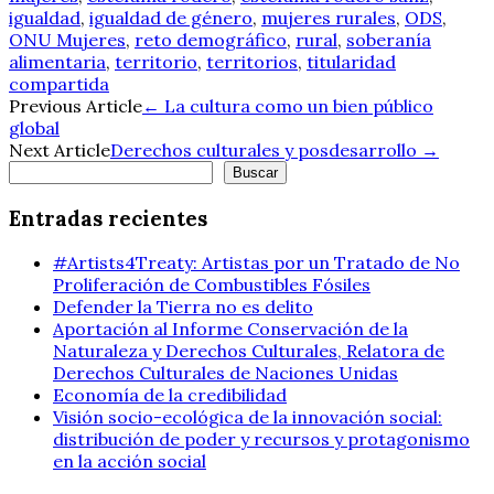
igualdad
,
igualdad de género
,
mujeres rurales
,
ODS
,
ONU Mujeres
,
reto demográfico
,
rural
,
soberanía
alimentaria
,
territorio
,
territorios
,
titularidad
compartida
Navegación
Previous Article
←
La cultura como un bien público
global
de
Next Article
Derechos culturales y posdesarrollo
→
Buscar
entradas
Buscar
Entradas recientes
#Artists4Treaty: Artistas por un Tratado de No
Proliferación de Combustibles Fósiles
Defender la Tierra no es delito
Aportación al Informe Conservación de la
Naturaleza y Derechos Culturales, Relatora de
Derechos Culturales de Naciones Unidas
Economía de la credibilidad
Visión socio-ecológica de la innovación social:
distribución de poder y recursos y protagonismo
en la acción social