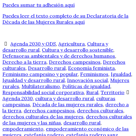
Puedes sumar tu adhesión aquí
Puedes leer el texto completo de su Declaratoria de la
Década de las Mujeres Rurales aquí
Agenda 2030 y ODS
,
Agricultura
,
Cultura y
desarrollo rural
,
Cultura y desarrollo sostenible
,
Defensoras ambientales y de derechos humanos
,
Derecho a la tierra
,
Derechos campesinos
,
Derechos
culturales
,
Desarrollo rural
,
Economía feminista
,
Feminismo campesino y popular
,
Feminismos
,
Igualdad
,
Igualdad y desarrollo rural
,
Innovación social
,
Mujeres
rurales
,
Multilateralismo
,
Políticas de igualdad
,
Responsabilidad social corporativa
,
Rural
,
Territorio
Agenda 2030
,
cultura y desarrollo rural
,
culturas
campesinas
,
Década de las mujeres rurales
,
derecho a
la tierra
,
derechos campesinos
,
derechos culturales
,
derechos culturales de las mujeres
,
derechos culturales
de las mujeres y las niñas
,
desarrollo rural
,
empoderamiento
,
empoderamiento económico de las
mujeres
,
estefanía rodero
,
estefanía rodero sanz
,