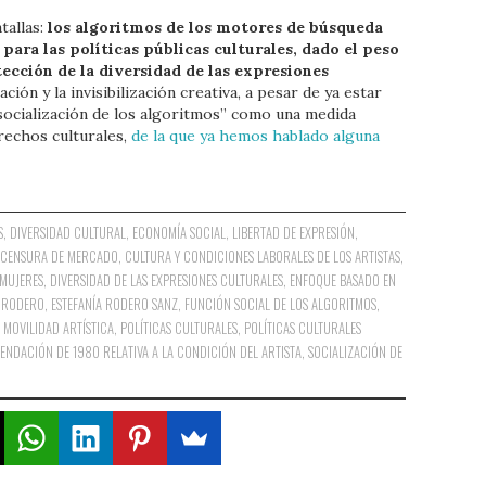
tallas:
los algoritmos de los motores de búsqueda
ara las políticas públicas culturales, dado el peso
tección de la diversidad de las expresiones
ación y la invisibilización creativa, a pesar de ya estar
“socialización de los algoritmos” como una medida
erechos culturales,
de la que ya hemos hablado alguna
S
,
DIVERSIDAD CULTURAL
,
ECONOMÍA SOCIAL
,
LIBERTAD DE EXPRESIÓN
,
,
CENSURA DE MERCADO
,
CULTURA Y CONDICIONES LABORALES DE LOS ARTISTAS
,
 MUJERES
,
DIVERSIDAD DE LAS EXPRESIONES CULTURALES
,
ENFOQUE BASADO EN
A RODERO
,
ESTEFANÍA RODERO SANZ
,
FUNCIÓN SOCIAL DE LOS ALGORITMOS
,
,
MOVILIDAD ARTÍSTICA
,
POLÍTICAS CULTURALES
,
POLÍTICAS CULTURALES
NDACIÓN DE 1980 RELATIVA A LA CONDICIÓN DEL ARTISTA
,
SOCIALIZACIÓN DE