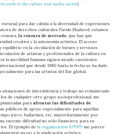
ent work in the culture and media sector
)
s esencial para dar cabida a la diversidad de expresiones
relatora de derechos culturales Farida Shaheed, estamos
 censura,
la censura de mercado
, que hay que
sidad creativa y la autonomía artística. El acceso
y equilibrio en la circulación de bienes y servicios
circulación de artistas y profesionales de la cultura en
con la movilidad humana siguen siendo cuestiones
internacional que desde 1980 hasta la fecha se ha dado
pecialmente para las artistas del Sur global.
as situaciones de intermitencia y trabajo no remunerado
 los de cualquier otro grupo socioprofesional, me
s planteadas para
afrontar las dificultades de
s públicos de apoyo especialmente para aquellas
iempo (circo, bailarines, etc. mayoritariamente por
una enorme dificultad no sólo financiera, para su
rior. El ejemplo de
la organización IOTPD
me parece
damental apoyo a la sindicación artística.