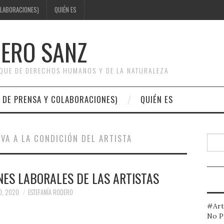
OLABORACIONES)
QUIÉN ES
DERO SANZ
OQUE DE DERECHOS HUMANOS Y DE LA NATURALEZA
 DE PRENSA Y COLABORACIONES)
QUIÉN ES
VA A LA CONDICIÓN DEL ARTISTA
Busc
NES LABORALES DE LAS ARTISTAS
O, 2020
ESTEFANÍA RODERO
#Art
No P