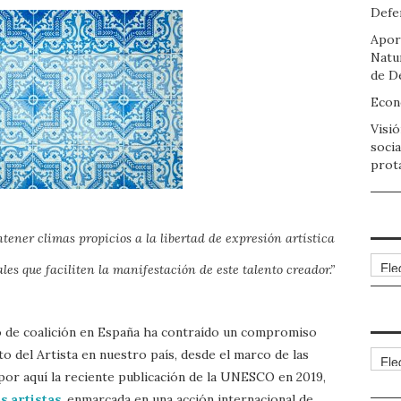
Defen
Apor
Natu
de D
Econo
Visió
socia
prot
tener climas propicios a la libertad de expresión artística
Arch
les que faciliten la manifestación de este talento creador.”
 de coalición en España ha contraído un compromiso
o del Artista en nuestro país, desde el marco de las
Cate
por aquí la reciente publicación de la UNESCO en 2019,
s artistas
, enmarcada en una acción internacional de