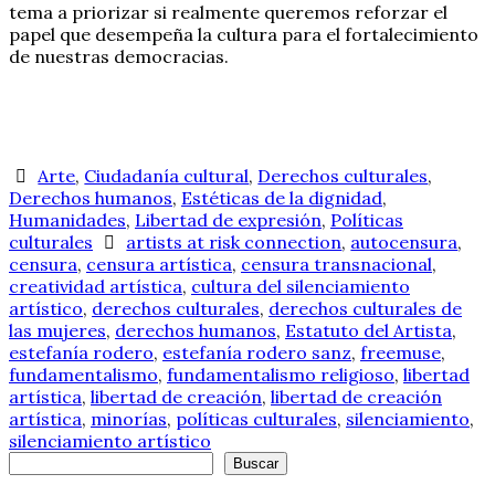
tema a priorizar si realmente queremos reforzar el
papel que desempeña la cultura para el fortalecimiento
de nuestras democracias.
Arte
,
Ciudadanía cultural
,
Derechos culturales
,
Derechos humanos
,
Estéticas de la dignidad
,
Humanidades
,
Libertad de expresión
,
Políticas
culturales
artists at risk connection
,
autocensura
,
censura
,
censura artística
,
censura transnacional
,
creatividad artística
,
cultura del silenciamiento
artístico
,
derechos culturales
,
derechos culturales de
las mujeres
,
derechos humanos
,
Estatuto del Artista
,
estefanía rodero
,
estefanía rodero sanz
,
freemuse
,
fundamentalismo
,
fundamentalismo religioso
,
libertad
artística
,
libertad de creación
,
libertad de creación
artística
,
minorías
,
políticas culturales
,
silenciamiento
,
silenciamiento artístico
Buscar
Buscar