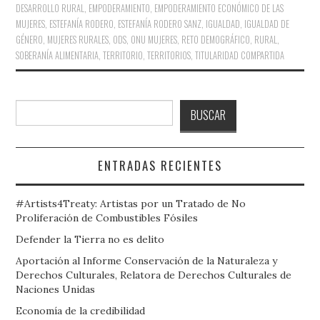
DESARROLLO RURAL
,
EMPODERAMIENTO
,
EMPODERAMIENTO ECONÓMICO DE LAS
MUJERES
,
ESTEFANÍA RODERO
,
ESTEFANÍA RODERO SANZ
,
IGUALDAD
,
IGUALDAD DE
GÉNERO
,
MUJERES RURALES
,
ODS
,
ONU MUJERES
,
RETO DEMOGRÁFICO
,
RURAL
,
SOBERANÍA ALIMENTARIA
,
TERRITORIO
,
TERRITORIOS
,
TITULARIDAD COMPARTIDA
Buscar
BUSCAR
ENTRADAS RECIENTES
#Artists4Treaty: Artistas por un Tratado de No
Proliferación de Combustibles Fósiles
Defender la Tierra no es delito
Aportación al Informe Conservación de la Naturaleza y
Derechos Culturales, Relatora de Derechos Culturales de
Naciones Unidas
Economía de la credibilidad