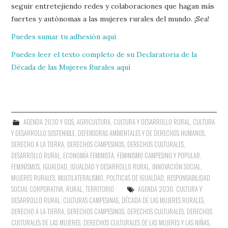
seguir entretejiendo redes y colaboraciones que hagan más
fuertes y autónomas a las mujeres rurales del mundo. ¡Sea!
Puedes sumar tu adhesión aquí
Puedes leer el texto completo de su Declaratoria de la
Década de las Mujeres Rurales aquí
AGENDA 2030 Y ODS
,
AGRICULTURA
,
CULTURA Y DESARROLLO RURAL
,
CULTURA
Y DESARROLLO SOSTENIBLE
,
DEFENSORAS AMBIENTALES Y DE DERECHOS HUMANOS
,
DERECHO A LA TIERRA
,
DERECHOS CAMPESINOS
,
DERECHOS CULTURALES
,
DESARROLLO RURAL
,
ECONOMÍA FEMINISTA
,
FEMINISMO CAMPESINO Y POPULAR
,
FEMINISMOS
,
IGUALDAD
,
IGUALDAD Y DESARROLLO RURAL
,
INNOVACIÓN SOCIAL
,
MUJERES RURALES
,
MULTILATERALISMO
,
POLÍTICAS DE IGUALDAD
,
RESPONSABILIDAD
SOCIAL CORPORATIVA
,
RURAL
,
TERRITORIO
AGENDA 2030
,
CULTURA Y
DESARROLLO RURAL
,
CULTURAS CAMPESINAS
,
DÉCADA DE LAS MUJERES RURALES
,
DERECHO A LA TIERRA
,
DERECHOS CAMPESINOS
,
DERECHOS CULTURALES
,
DERECHOS
CULTURALES DE LAS MUJERES
,
DERECHOS CULTURALES DE LAS MUJERES Y LAS NIÑAS
,