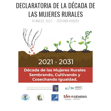
PRENSA Y
DECLARATORIA DE LA DÉCADA DE
LAS MUJERES RURALES
COLABORACIONES)
16 MARZO, 2022
ESTEFANÍA RODERO
QUIÉN ES