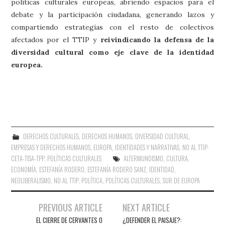
políticas culturales europeas, abriendo espacios para el
debate y la participación ciudadana, generando lazos y
compartiendo estrategias con el resto de colectivos
afectados por el TTIP y
reivindicando la defensa de la
diversidad cultural como eje clave de la identidad
europea.
DERECHOS CULTURALES
,
DERECHOS HUMANOS
,
DIVERSIDAD CULTURAL
,
EMPRESAS Y DERECHOS HUMANOS
,
EUROPA
,
IDENTIDADES Y NARRATIVAS
,
NO AL TTIP-
CETA-TISA-TPP
,
POLÍTICAS CULTURALES
ALTERMUNDISMO
,
CULTURA
,
ECONOMÍA
,
ESTEFANÍA RODERO
,
ESTEFANÍA RODERO SANZ
,
IDENTIDAD
,
NEOLIBERALISMO
,
NO AL TTIP
,
POLÍTICA
,
POLÍTICAS CULTURALES
,
SUR DE EUROPA
Navegación
PREVIOUS ARTICLE
NEXT ARTICLE
de
EL CIERRE DE CERVANTES O
¿DEFENDER EL PAISAJE?: