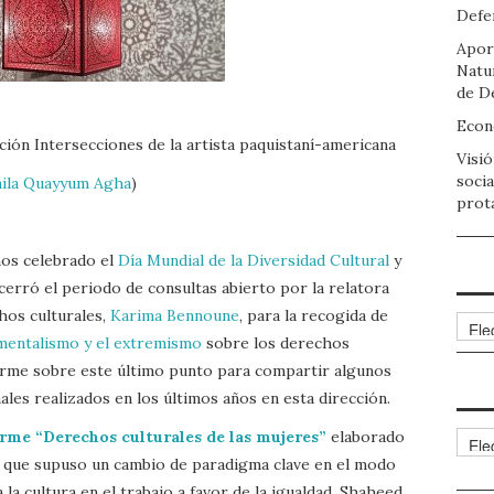
Defen
Apor
Natu
de D
Econo
ión Intersecciones de la artista paquistaní-americana
Visió
socia
ila Quayyum Agha
)
prot
os celebrado el
Día Mundial de la Diversidad Cultural
y
erró el periodo de consultas abierto por la relatora
hos culturales,
Karima Bennoune
, para la recogida de
Arch
mentalismo y el extremismo
sobre los derechos
nerme sobre este último punto para compartir algunos
ales realizados en los últimos años en esta dirección.
rme “Derechos culturales de las mujeres”
elaborado
Cate
d que supuso un cambio de paradigma clave en el modo
 la cultura en el trabajo a favor de la igualdad. Shaheed