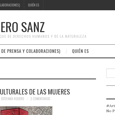
OLABORACIONES)
QUIÉN ES
DERO SANZ
OQUE DE DERECHOS HUMANOS Y DE LA NATURALEZA
 DE PRENSA Y COLABORACIONES)
QUIÉN ES
Busc
ULTURALES DE LAS MUJERES
ESTEFANÍA RODERO
2 COMENTARIOS
#Art
No P