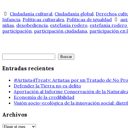
Ciudadanía cultural
,
Ciudadanía global
,
Derechos cult
Infancia
,
Políticas culturales
,
Políticas de igualdad
au
niñas
,
desobediencia
,
estefanía rodero
,
estefanía rodero
participación
,
participación ciudadana
,
participación en l
Buscar
Buscar
Entradas recientes
#Artists4Treaty: Artistas por un Tratado de No Pro
Defender la Tierra no es delito
Aportación al Informe Conservación de la Naturalez
Economía de la credibilidad
Visión socio-ecológica de la innovación social: dist
Archivos
Archivos