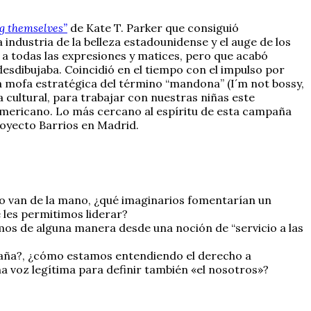
ng themselves”
de Kate T. Parker que consiguió
ndustria de la belleza estadounidense y el auge de los
o a todas las expresiones y matices, pero que acabó
desdibujaba. Coincidió en el tiempo con el impulso por
a mofa estratégica del término “mandona” (I´m not bossy,
cultural, para trabajar con nuestras niñas este
roamericano. Lo más cercano al espíritu de esta campaña
royecto Barrios en Madrid.
ino van de la mano, ¿qué imaginarios fomentarían un
les permitimos liderar?
os de alguna manera desde una noción de “servicio a las
spaña?, ¿cómo estamos entendiendo el derecho a
na voz legítima para definir también «el nosotros»?