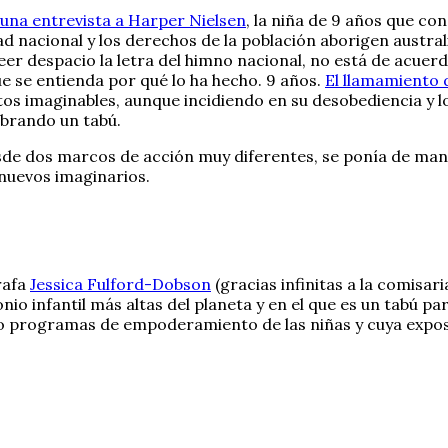
una entrevista a Harper Nielsen
, la niña de 9 años que co
dad nacional y los derechos de la población aborigen austr
l leer despacio la letra del himno nacional, no está de acue
e se entienda por qué lo ha hecho. 9 años.
El llamamiento d
ltos imaginables, aunque incidiendo en su desobediencia y l
mbrando un tabú.
sde dos marcos de acción muy diferentes, se ponía de manif
nuevos imaginarios.
rafa
Jessica Fulford-Dobson
(gracias infinitas a la comisa
o infantil más altas del planeta y en el que es un tabú par
mo programas de empoderamiento de las niñas y cuya exposi