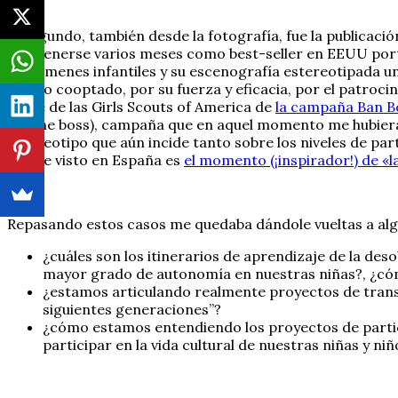
El segundo, también desde la fotografía, fue la publicació
mantenerse varios meses como best-seller en EEUU portan
certámenes infantiles y su escenografía estereotipada un 
siendo cooptado, por su fuerza y eficacia, por el patroc
parte de las Girls Scouts of America de
la campaña Ban B
I´m the boss), campaña que en aquel momento me hubiera 
estereotipo que aún incide tanto sobre los niveles de pa
que he visto en España es
el momento (¡inspirador!) de «la
Repasando estos casos me quedaba dándole vueltas a al
¿cuáles son los itinerarios de aprendizaje de la de
mayor grado de autonomía en nuestras niñas?, ¿cóm
¿estamos articulando realmente proyectos de trans
siguientes generaciones”?
¿cómo estamos entendiendo los proyectos de partici
participar en la vida cultural de nuestras niñas y 