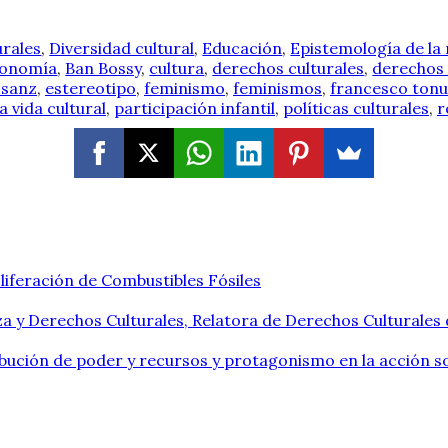
urales
,
Diversidad cultural
,
Educación
,
Epistemología de la 
tonomía
,
Ban Bossy
,
cultura
,
derechos culturales
,
derechos 
 sanz
,
estereotipo
,
feminismo
,
feminismos
,
francesco tonu
a vida cultural
,
participación infantil
,
políticas culturales
,
r
liferación de Combustibles Fósiles
a y Derechos Culturales, Relatora de Derechos Culturales
ribución de poder y recursos y protagonismo en la acción so