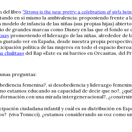
n del libro
“Strong is the new pretty: a celebration of girls bei
do en sí mismo la ambivalencia: proponiendo frente a la i
modelo de infancia de las niñas (sus propias hijas) abiert
inio de grandes marcas como Disney en las que el fondo se 
ossy
promoviendo el liderazgo de las niñas, alrededor de l
gustado ver en España, desde nuestra propia perspectiva 
rticipación política de las mujeres en todo el espacio ibe
s chulitas»
del Rap «Este es mi barrio» en Orcasitas, del P
gunas preguntas:
sobediencia femenina?, si desobediencia y liderazgo femen
o estamos educando su capacidad de decir que no?, ¿qué 
formación con una mirada intergeneracional?, ¿construim
pación ciudadana infantil y cuál es su distribución en E
niños? (viva Tonucci), ¿estamos considerando su voz como u