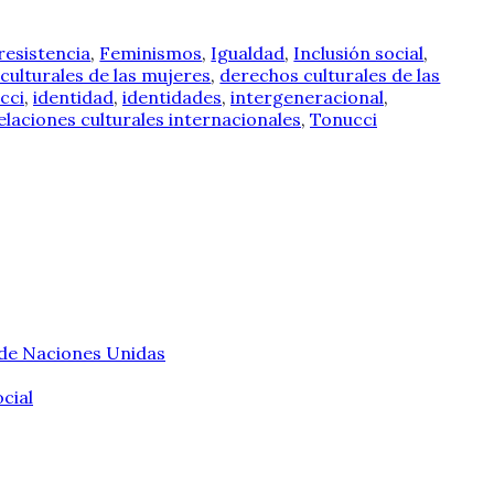
resistencia
,
Feminismos
,
Igualdad
,
Inclusión social
,
culturales de las mujeres
,
derechos culturales de las
cci
,
identidad
,
identidades
,
intergeneracional
,
elaciones culturales internacionales
,
Tonucci
 de Naciones Unidas
cial