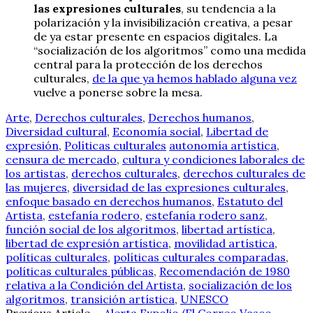
las expresiones culturales
, su tendencia a la
polarización y la invisibilización creativa, a pesar
de ya estar presente en espacios digitales. La
“socialización de los algoritmos” como una medida
central para la protección de los derechos
culturales,
de la que ya hemos hablado alguna vez
vuelve a ponerse sobre la mesa.
Arte
,
Derechos culturales
,
Derechos humanos
,
Diversidad cultural
,
Economía social
,
Libertad de
expresión
,
Políticas culturales
autonomía artística
,
censura de mercado
,
cultura y condiciones laborales de
los artistas
,
derechos culturales
,
derechos culturales de
las mujeres
,
diversidad de las expresiones culturales
,
enfoque basado en derechos humanos
,
Estatuto del
Artista
,
estefanía rodero
,
estefanía rodero sanz
,
función social de los algoritmos
,
libertad artística
,
libertad de expresión artística
,
movilidad artística
,
políticas culturales
,
políticas culturales comparadas
,
políticas culturales públicas
,
Recomendación de 1980
relativa a la Condición del Artista
,
socialización de los
algoritmos
,
transición artística
,
UNESCO
Previous Article
←
Alerta Expolio (El Correo Vasco,