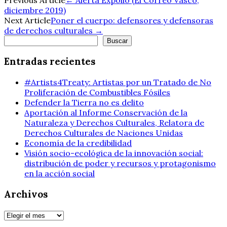
Navegación
diciembre 2019)
de
Next Article
Poner el cuerpo: defensores y defensoras
de derechos culturales
→
entradas
Buscar
Buscar
Entradas recientes
#Artists4Treaty: Artistas por un Tratado de No
Proliferación de Combustibles Fósiles
Defender la Tierra no es delito
Aportación al Informe Conservación de la
Naturaleza y Derechos Culturales, Relatora de
Derechos Culturales de Naciones Unidas
Economía de la credibilidad
Visión socio-ecológica de la innovación social:
distribución de poder y recursos y protagonismo
en la acción social
Archivos
Archivos